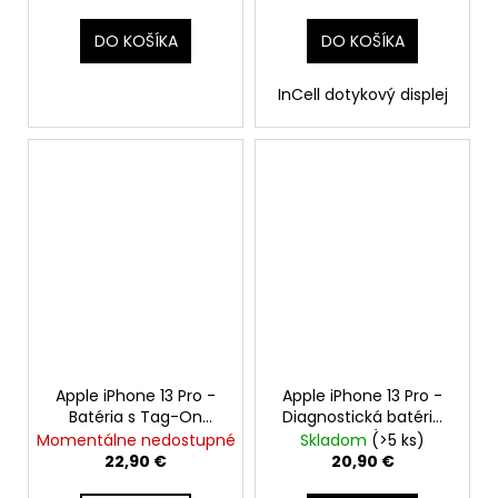
DO KOŠÍKA
DO KOŠÍKA
InCell dotykový displej
Apple iPhone 13 Pro -
Apple iPhone 13 Pro -
Batéria s Tag-On
Diagnostická batéria
funkciou zdravia
3095mAh (Zdravie
Momentálne nedostupné
Skladom
(>5 ks)
batérie 3095mAh
batérie: 100% - bez
22,90 €
20,90 €
hlásenia o neznámom