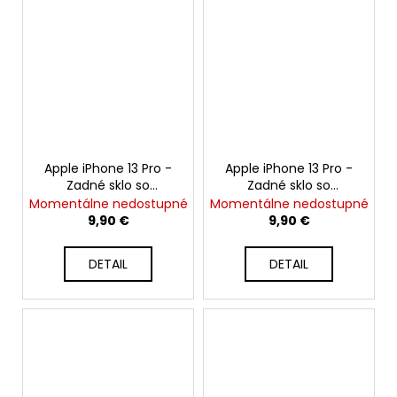
Apple iPhone 13 Pro -
Apple iPhone 13 Pro -
Zadné sklo so
Zadné sklo so
zväčšeným otvorom
zväčšeným otvorom
Momentálne nedostupné
Momentálne nedostupné
na kameru +
na kameru +
9,90 €
9,90 €
Adhezívna páska
Adhezívna páska
(Strieborná / Silver)
(Zlatá / Gold)
DETAIL
DETAIL