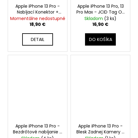
Apple iPhone 13 Pro -
Apple iPhone 13 Pro, 13
Nabíjací Konektor +
Pro Max - JCID Tag On
Mikrofón + Flex Kábel
Battery Repair Flex
Momentálne nedostupné
Skladom
(3 ks)
Cable
18,90 €
16,90 €
DETAIL
DO KOŠÍKA
Apple iPhone 13 Pro -
Apple iPhone 13 Pro -
Bezdrôtové nabíjanie +
Blesk Zadnej Kamery +
NFC + Flex Kábel
Flex Kábel