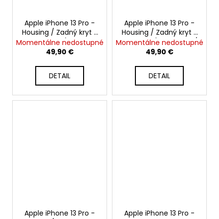
Apple iPhone 13 Pro -
Apple iPhone 13 Pro -
Housing / Zadný kryt s
Housing / Zadný kryt s
MagSafe (Horská
MagSafe (Strieborná /
Momentálne nedostupné
Momentálne nedostupné
modrá / Sierra Blue) -
Silver) - Original Apple
49,90 €
49,90 €
Original Apple
DETAIL
DETAIL
Apple iPhone 13 Pro -
Apple iPhone 13 Pro -