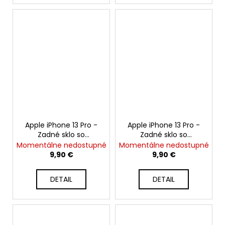
Apple iPhone 13 Pro -
Apple iPhone 13 Pro -
Zadné sklo so
Zadné sklo so
zväčšeným otvorom
zväčšeným otvorom
Momentálne nedostupné
Momentálne nedostupné
na kameru +
na kameru +
9,90 €
9,90 €
Adhezívna páska
Adhezívna páska
(Grafitová / Graphite)
(Horská modrá / Sierra
DETAIL
DETAIL
Blue)