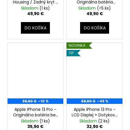
Housing / Zadný kryt s
Originálna batéria
MagSafe (Zlatá /
3095mAh (Zdravie
Skladom
(1 ks)
Skladom
(>5 ks)
Gold) - Original Apple
batérie: 100% - bez
49,90 €
49,90 €
hlásenia o neznámom
diele)
DO KOŠÍKA
DO KOŠÍKA
NOVINKA
TIP
39,90 €
–10 %
59,90 €
–45 %
Apple iPhone 13 Pro -
Apple iPhone 13 Pro -
Originálna batéria bez
LCD Displej + Dotyková
BMS modulu 3095mAh
Plocha + Rám -
Skladom
(1 ks)
Skladom
(2 ks)
SmartPremium InCell
35,90 €
32,90 €