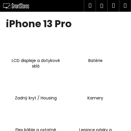
K
Prejsť
Hľadať
Náku
M
Prihlásen
na
o
obsah
Späť
Späť
košík
š
iPhone 13 Pro
í
Č
k
o
p
o
LCD displeje a dotykové
Batérie
t
sklá
r
e
b
u
Zadný kryt / Housing
Kamery
j
e
t
e
n
Flex káble a ostatné
Lepiace pásky a