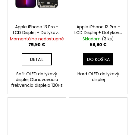
Apple iPhone 13 Pro -
Apple iPhone 13 Pro -
LCD Displej + Dotyková
LCD Displej + Dotyková
Plocha + Rám -
Plocha + Rám -
Momentálne nedostupné
Skladom
(3 ks)
SmartPremium Soft
SmartPremium Hard
75,90 €
68,90 €
OLED 120Hz
OLED
DETAIL
DO KOŠÍKA
Soft OLED dotykový
Hard OLED dotykový
displej Obnovovacia
displej
frekvencia displeja 120Hz