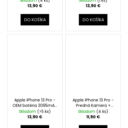
Skladom
(4 ks)
Skladom
(1 ks)
Tlačidiel Hlasitosti +
13,90 €
13,90 €
Zapínania / Vypínania
+ Tichý režim +
DO KOŠÍKA
DO KOŠÍKA
MagSafe
Apple iPhone 13 Pro -
Apple iPhone 13 Pro -
OEM batéria 3095mAh
Predná Kamera +
- SmartPremium
Proximity Senzor +
Skladom
(>5 ks)
Skladom
(4 ks)
Light Senzor + Face ID
13,90 €
11,90 €
Modul