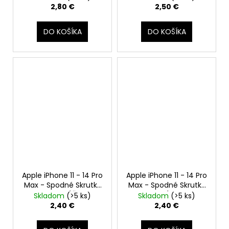
lepiaca páska)
2,80 €
2,50 €
DO KOŠÍKA
DO KOŠÍKA
Apple iPhone 11 - 14 Pro
Apple iPhone 11 - 14 Pro
Max - Spodné Skrutky
Max - Spodné Skrutky
Pentalobe (Čierne,
Pentalobe (Strieborné,
Skladom
(>5 ks)
Skladom
(>5 ks)
Black, Midnight, Space
Silver, White, Starlight)
2,40 €
2,40 €
Gray)