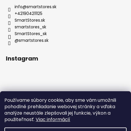
info
@
smartstores.sk
+421904211125
SmartStores.sk
smartstores_sk
SmartStores_sk
@smartstores.sk
Instagram
Používame súbory cookie, aby sme vám umožnili
Sledovať na Instagrame
pohodlné prehliadanie webovej stránky a vďaka
analýze neustále zlepšovali jej funkcie, výkon a
použiteľnosť.
Viac informácií