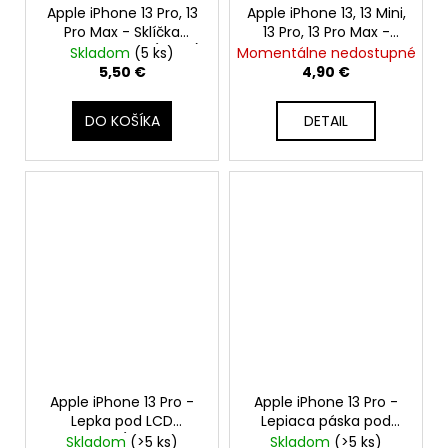
Apple iPhone 13 Pro, 13
Apple iPhone 13, 13 Mini,
Pro Max - Sklíčka
13 Pro, 13 Pro Max -
Zadnej Kamery (Black)
MagSafe magnetický
Skladom
(5 ks)
Momentálne nedostupné
krúžok
5,50 €
4,90 €
DO KOŠÍKA
DETAIL
Apple iPhone 13 Pro -
Apple iPhone 13 Pro -
Lepka pod LCD
Lepiaca páska pod
Adhesive (tesnenie,
batériu Adhesive
Skladom
(>5 ks)
Skladom
(>5 ks)