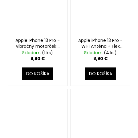
Apple iPhone 13 Pro -
Apple iPhone 13 Pro -
Vibračný motorček /
WiFi Anténa + Flex
Taptic engine
Kábel
Skladom
(1 ks)
Skladom
(4 ks)
8,90 €
8,90 €
DO KOŠÍKA
DO KOŠÍKA