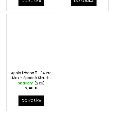
DO KOŠÍKA
DO KOŠÍKA
Apple iPhone 11 - 14 Pro
Max - Spodné Skrutky
Pentalobe (Zlaté,
Skladom
(2 ks)
Gold)
2,40 €
DO KOŠÍKA