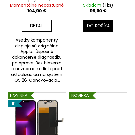
MIKROFÓN
k
Plocha + Rám -
Kamera - Original
Momentálne nedostupné
Skladom
(1 ks)
+
t
Original Apple
Apple
MAGSAFE
104,90 €
98,90 €
MAGNETICKÝ
o
KRÚŽOK
v
DETAIL
DO KOŠÍKA
+
SKLÍČKA
KAMERY
Všetky komponenty
(PRÍRODNÝ
displeja sú originálne
TITÁN
/
Apple. Úspešné
NATURAL
dokončenie diagnostiky
TITANIUM)
po oprave. Bez hlásenia
-
o neznámom diele pred
ORIGINAL
aktualizáciou na systém
APPLE
iOS 26. Obnovovacia...
29,90
€
NOVINKA
NOVINKA
TIP