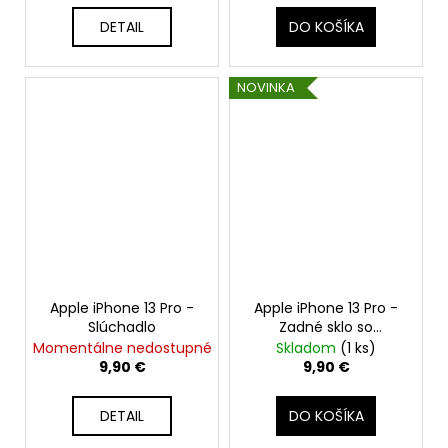
DETAIL
DO KOŠÍKA
NOVINKA
Apple iPhone 13 Pro -
Apple iPhone 13 Pro -
Slúchadlo
Zadné sklo so
zväčšeným otvorom
Momentálne nedostupné
Skladom
(1 ks)
na kameru +
9,90 €
9,90 €
Adhezívna páska
(Alpská zelená / Alpine
DETAIL
DO KOŠÍKA
Green)