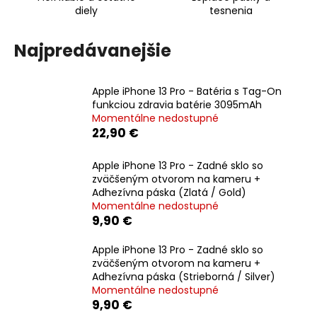
diely
tesnenia
á
j
Najpredávanejšie
s
ť
?
Apple iPhone 13 Pro - Batéria s Tag-On
funkciou zdravia batérie 3095mAh
Momentálne nedostupné
22,90 €
HĽADAŤ
Apple iPhone 13 Pro - Zadné sklo so
zväčšeným otvorom na kameru +
Adhezívna páska (Zlatá / Gold)
Momentálne nedostupné
9,90 €
O
d
Apple iPhone 13 Pro - Zadné sklo so
p
zväčšeným otvorom na kameru +
o
Adhezívna páska (Strieborná / Silver)
r
Momentálne nedostupné
ú
9,90 €