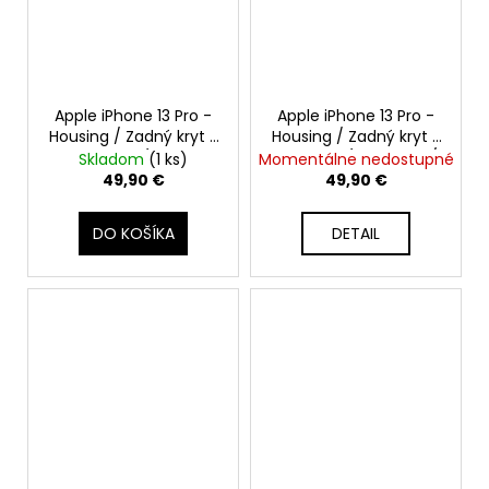
Apple iPhone 13 Pro -
Apple iPhone 13 Pro -
Housing / Zadný kryt s
Housing / Zadný kryt s
MagSafe (Alpská
MagSafe (Grafitová /
Skladom
(1 ks)
Momentálne nedostupné
zelená / Alpine Green)
Graphite) - Original
49,90 €
49,90 €
- Original Apple
Apple
DO KOŠÍKA
DETAIL