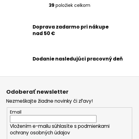
39
položiek celkom
O
v
l
Doprava zadarmo pri nákupe
á
nad 50 €
d
a
c
i
Dodanie nasledujúci pracovný deň
e
p
r
Z
v
á
k
Odoberať newsletter
p
y
Nezmeškajte žiadne novinky či zľavy!
ä
v
ý
t
Email
p
i
i
Vložením e-mailu súhlasíte s
podmienkami
e
s
ochrany osobných údajov
u