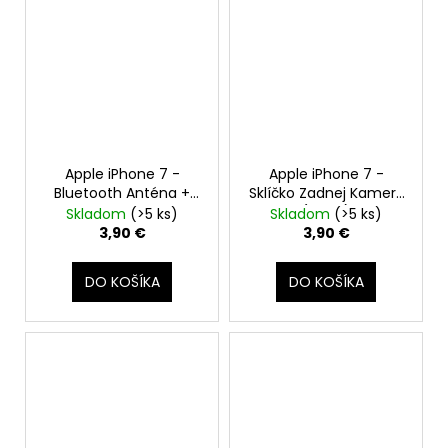
Apple iPhone 7 -
Apple iPhone 7 -
Bluetooth Anténa +
Sklíčko Zadnej Kamery
Signal Flex Kábel
(Black)
Skladom
(>5 ks)
Skladom
(>5 ks)
3,90 €
3,90 €
DO KOŠÍKA
DO KOŠÍKA