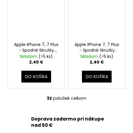
Apple iPhone 7, 7 Plus
Apple iPhone 7, 7 Plus
- Spodné Skrutky
- Spodné Skrutky
Pentalobe (Čierne /
Pentalobe (Strieborné
Skladom
(>5 ks)
Skladom
(>5 ks)
Jet Black, Space Gray)
/ Silver)
2,40 €
2,40 €
DO KOŠÍKA
DO KOŠÍKA
32
položiek celkom
O
v
l
Doprava zadarmo pri nákupe
á
nad 50 €
d