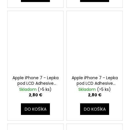
Apple iPhone 7 - Lepka
Apple iPhone 7 - Lepka
pod LCD Adhesive
pod LCD Adhesive
(tesnenie, lepiaca
(tesnenie, lepiaca
Skladom
(>5 ks)
Skladom
(>5 ks)
páska) - Biela
páska) - Čierna
2,80 €
2,80 €
DO KOŠÍKA
DO KOŠÍKA