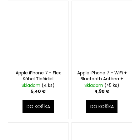
Apple iPhone 7 - Flex
Apple iPhone 7 - WiFi +
Kábel Tlačidiel
Bluetooth Anténa +
Zapínania + Hlasitosti
Signal Flex Kábel
Skladom
(4 ks)
Skladom
(>5 ks)
+ Mikrofón + Tichý
5,40 €
4,90 €
režim + Blesk
DO KOŠÍKA
DO KOŠÍKA