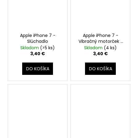
Apple iPhone 7 -
Apple iPhone 7 -
Slúchadlo
Vibračný motorček /
Taptic engine
Skladom
(>5 ks)
Skladom
(4 ks)
3,40 €
3,40 €
DO KOŠÍKA
DO KOŠÍKA