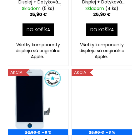
Displej + Dotyková
Displej + Dotyková
k
Plocha + Rám (Biely /
Plocha + Rám (Čierny
Skladom
(5 ks)
Skladom
(4 ks)
t
White) - Original Apple
/ Black) - Original
25,90 €
25,90 €
Apple
o
v
DO KOŠÍKA
DO KOŠÍKA
Všetky komponenty
Všetky komponenty
displeja sú originálne
displeja sú originálne
Apple.
Apple.
AKCIA
AKCIA
22,90 €
–8 %
22,90 €
–8 %