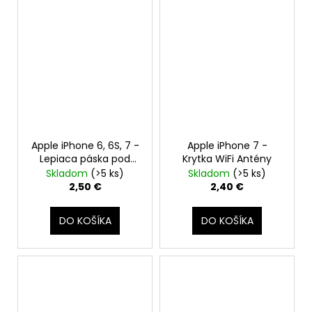
Apple iPhone 6, 6S, 7 -
Apple iPhone 7 -
Lepiaca páska pod
Krytka WiFi Antény
batériu Adhesive
Skladom
(>5 ks)
Skladom
(>5 ks)
2,50 €
2,40 €
DO KOŠÍKA
DO KOŠÍKA