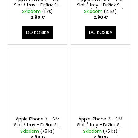
Slot / tray - Držiak SIM
Slot / tray - Držiak SIM
karty (Čierny / Space
karty (Lesklá čierna /
Skladom
(1 ks)
Skladom
(4 ks)
Gray)
Jet Black)
2,90 €
2,90 €
DO KOŠÍKA
DO KOŠÍKA
Apple iPhone 7 - SIM
Apple iPhone 7 - SIM
Slot / tray - Držiak SIM
Slot / tray - Držiak SIM
karty (Ružovo-zlatý /
karty (Strieborný /
Skladom
(>5 ks)
Skladom
(>5 ks)
Rose Gold)
Silver)
2,90 €
2,90 €