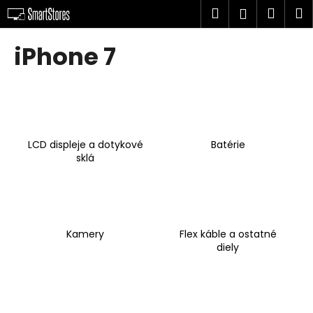
K
Prejsť
Hľadať
Náku
M
Prihlásen
na
o
obsah
Späť
Späť
košík
š
iPhone 7
í
Č
k
o
p
o
LCD displeje a dotykové
Batérie
t
sklá
r
e
b
u
Kamery
Flex káble a ostatné
j
diely
e
t
e
n