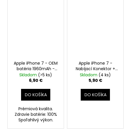
Apple iPhone 7 - OEM
Apple iPhone 7 -
batéria 1960mAh -
Nabíjací Konektor +
SmartPremium
Mikrofón + Flex Kábel
Skladom
(>5 ks)
Skladom
(4 ks)
6,90 €
5,90 €
DO KOŠÍKA
DO KOŠÍKA
Prémiová kvalita.
Zdravie batérie: 100%
Spoľahlivý výkon.