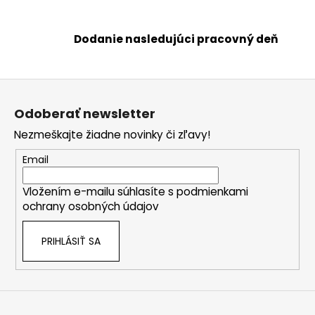
a
c
i
Dodanie nasledujúci pracovný deň
e
p
r
Z
v
á
k
Odoberať newsletter
p
y
Nezmeškajte žiadne novinky či zľavy!
ä
v
ý
t
Email
p
i
i
Vložením e-mailu súhlasíte s
podmienkami
e
s
ochrany osobných údajov
u
PRIHLÁSIŤ SA