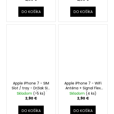
DO KOŠÍKA
DO KOŠÍKA
Apple iPhone 7 - SIM
Apple iPhone 7 - WiFi
Slot / tray - Držiak SIM
Anténa + Signal Flex
karty (Zlatý / Gold)
Kábel
Skladom
(>5 ks)
Skladom
(4 ks)
2,90 €
2,90 €
DO KOŠÍKA
DO KOŠÍKA