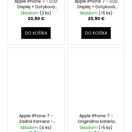
Apple iPhone 7 - LCD
Apple iPhone 7 - LCD
Displej + Dotyková
Displej + Dotyková
Plocha + Rám (Biely /
Plocha + Rám (Čierny
Skladom
(3 ks)
Skladom
(>5 ks)
White) -
/ Black) -
20,90 €
20,90 €
SmartPremium
SmartPremium
DO KOŠÍKA
DO KOŠÍKA
Apple iPhone 7 -
Apple iPhone 7 -
Zadná Kamera -
Originálna batéria
Original Apple
1960mAh
Skladom
(4 ks)
Skladom
(>5 ks)