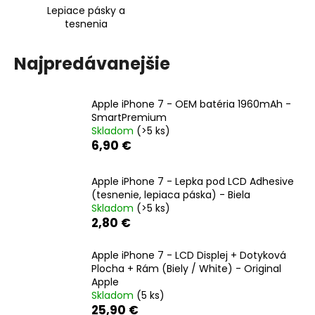
Lepiace pásky a
á
tesnenia
j
s
Najpredávanejšie
ť
?
Apple iPhone 7 - OEM batéria 1960mAh -
SmartPremium
Skladom
(>5 ks)
6,90 €
HĽADAŤ
Apple iPhone 7 - Lepka pod LCD Adhesive
(tesnenie, lepiaca páska) - Biela
Skladom
(>5 ks)
O
2,80 €
d
p
Apple iPhone 7 - LCD Displej + Dotyková
o
Plocha + Rám (Biely / White) - Original
Apple
r
Skladom
(5 ks)
ú
25,90 €