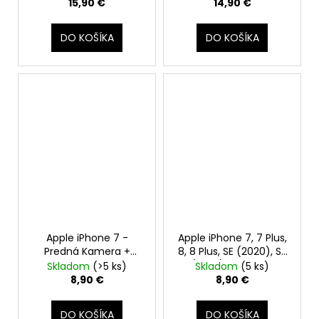
15,90 €
14,90 €
DO KOŠÍKA
DO KOŠÍKA
Apple iPhone 7 -
Apple iPhone 7, 7 Plus,
Predná Kamera +
8, 8 Plus, SE (2020), SE
Proximity Senzor +
(2022) - Tlačidlo
Skladom
(>5 ks)
Skladom
(5 ks)
Mikrofón
Domov, Home button
8,90 €
8,90 €
s funkciou späť (Gold
/ Zlatý)
DO KOŠÍKA
DO KOŠÍKA