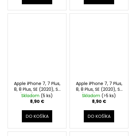
Apple iPhone 7, 7 Plus,
Apple iPhone 7, 7 Plus,
8, 8 Plus, SE (2020), SE
8, 8 Plus, SE (2020), SE
(2022) - Tlačidlo
(2022) - Tlačidlo
Skladom
(5 ks)
Skladom
(>5 ks)
Domov, Home button
Domov, Home button
8,90 €
8,90 €
s funkciou späť (Silver
s funkciou späť
/ White)
(Space Gray / Black)
DO KOŠÍKA
DO KOŠÍKA