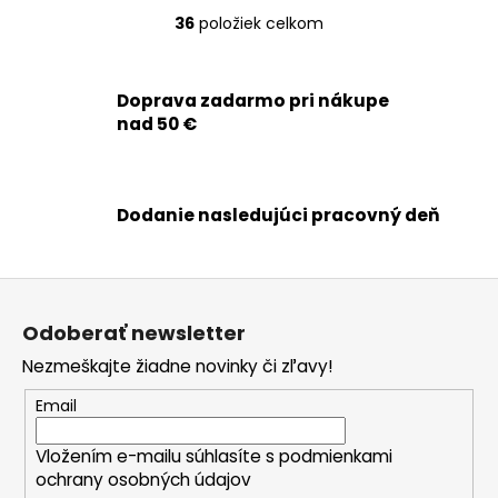
36
položiek celkom
O
v
l
Doprava zadarmo pri nákupe
á
nad 50 €
d
a
c
i
Dodanie nasledujúci pracovný deň
e
p
r
Z
v
á
k
Odoberať newsletter
p
y
Nezmeškajte žiadne novinky či zľavy!
ä
v
ý
t
Email
p
i
i
Vložením e-mailu súhlasíte s
podmienkami
e
s
ochrany osobných údajov