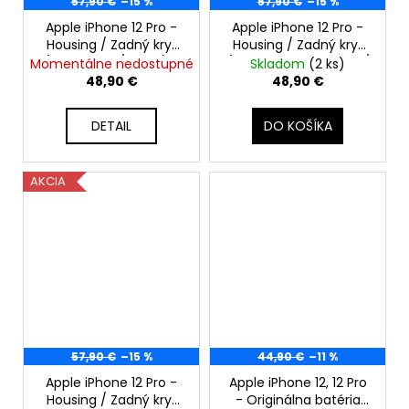
57,90 €
–15 %
57,90 €
–15 %
Apple iPhone 12 Pro -
Apple iPhone 12 Pro -
Housing / Zadný kryt
Housing / Zadný kryt
(Strieborný / Silver) -
(Tichomorská Modrá /
Momentálne nedostupné
Skladom
(2 ks)
Original Apple
Pacific Blue) - Original
48,90 €
48,90 €
Apple
DETAIL
DO KOŠÍKA
AKCIA
57,90 €
–15 %
44,90 €
–11 %
Apple iPhone 12 Pro -
Apple iPhone 12, 12 Pro
Housing / Zadný kryt
- Originálna batéria