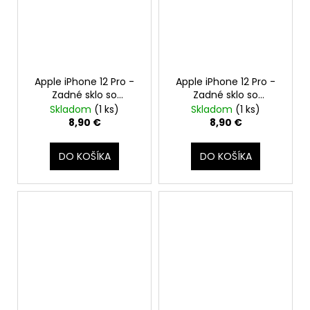
Apple iPhone 12 Pro -
Apple iPhone 12 Pro -
Zadné sklo so
Zadné sklo so
zväčšeným otvorom
zväčšeným otvorom
Skladom
(1 ks)
Skladom
(1 ks)
na kameru +
na kameru +
8,90 €
8,90 €
Adhezívna páska
Adhezívna páska
(Tichomorská Modrá /
(Zlatý / Gold)
DO KOŠÍKA
DO KOŠÍKA
Pacific Blue)