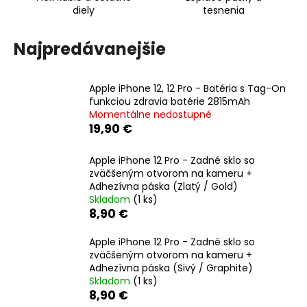
diely
tesnenia
á
j
Najpredávanejšie
s
ť
?
Apple iPhone 12, 12 Pro - Batéria s Tag-On
funkciou zdravia batérie 2815mAh
Momentálne nedostupné
19,90 €
HĽADAŤ
Apple iPhone 12 Pro - Zadné sklo so
zväčšeným otvorom na kameru +
Adhezívna páska (Zlatý / Gold)
Skladom
(1 ks)
8,90 €
O
d
Apple iPhone 12 Pro - Zadné sklo so
p
zväčšeným otvorom na kameru +
o
Adhezívna páska (Sivý / Graphite)
r
Skladom
(1 ks)
ú
8,90 €