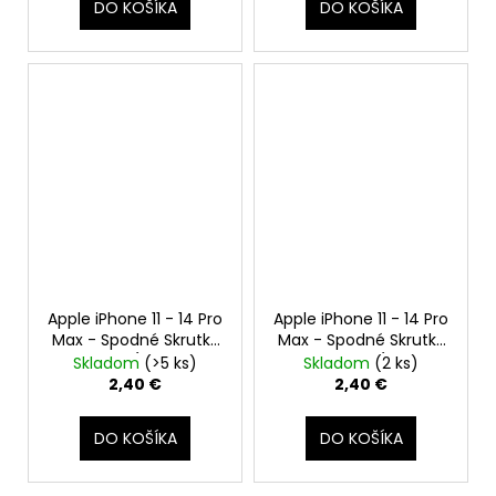
DO KOŠÍKA
DO KOŠÍKA
Apple iPhone 11 - 14 Pro
Apple iPhone 11 - 14 Pro
Max - Spodné Skrutky
Max - Spodné Skrutky
Pentalobe (Strieborné,
Pentalobe (Zlaté,
Skladom
(>5 ks)
Skladom
(2 ks)
Silver, White, Starlight)
Gold)
2,40 €
2,40 €
DO KOŠÍKA
DO KOŠÍKA