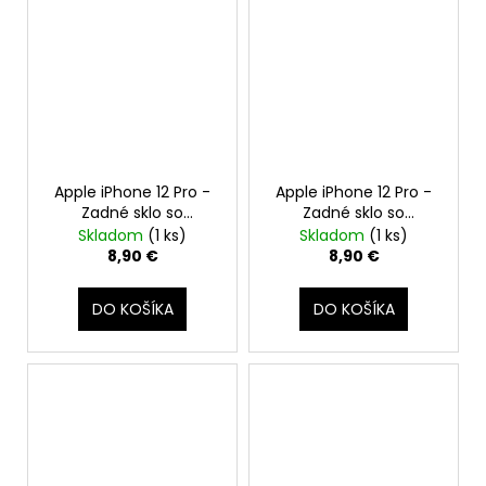
Apple iPhone 12 Pro -
Apple iPhone 12 Pro -
Zadné sklo so
Zadné sklo so
zväčšeným otvorom
zväčšeným otvorom
Skladom
(1 ks)
Skladom
(1 ks)
na kameru +
na kameru +
8,90 €
8,90 €
Adhezívna páska (Sivý
Adhezívna páska
/ Graphite)
(Strieborný / Silver)
DO KOŠÍKA
DO KOŠÍKA