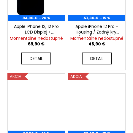
94,90 €
–26 %
57,90 €
–15 %
Apple iPhone 12, 12 Pro
Apple iPhone 12 Pro -
- LCD Displej +
Housing / Zadný kryt
Dotyková Plocha +
(Sivý / Graphite) -
Momentálne nedostupné
Momentálne nedostupné
Rám - SmartPremium
Original Apple
69,90 €
48,90 €
OLED
DETAIL
DETAIL
AKCIA
AKCIA