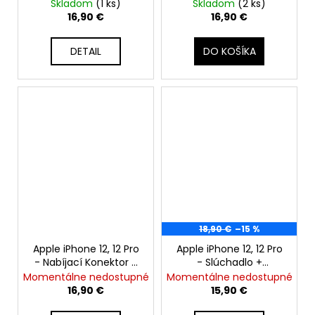
JCID Tag On Battery
Repair FPC Dot
Skladom
(1 ks)
Skladom
(2 ks)
Repair Flex Cable
Projector Flex Cable
16,90 €
16,90 €
DETAIL
DO KOŠÍKA
18,90 €
–15 %
Apple iPhone 12, 12 Pro
Apple iPhone 12, 12 Pro
- Nabíjací Konektor +
- Slúchadlo +
Mikrofón + IC + Flex
Proximity Senzor + Flex
Momentálne nedostupné
Momentálne nedostupné
Kábel - Original Apple
Kábel + Mikrofón -
16,90 €
15,90 €
Original Apple