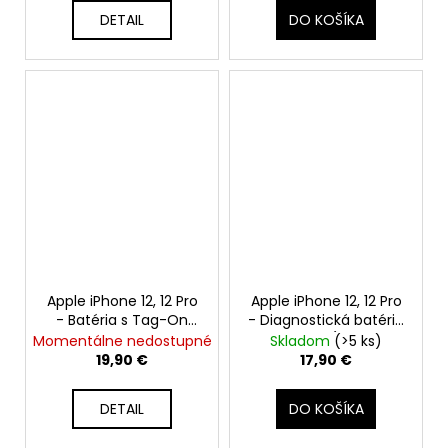
DETAIL
DO KOŠÍKA
Apple iPhone 12, 12 Pro
Apple iPhone 12, 12 Pro
- Batéria s Tag-On
- Diagnostická batéria
funkciou zdravia
2815mAh (Zdravie
Momentálne nedostupné
Skladom
(>5 ks)
batérie 2815mAh
batérie: 100% - bez
19,90 €
17,90 €
hlásenia o neznámom
diele)
DETAIL
DO KOŠÍKA