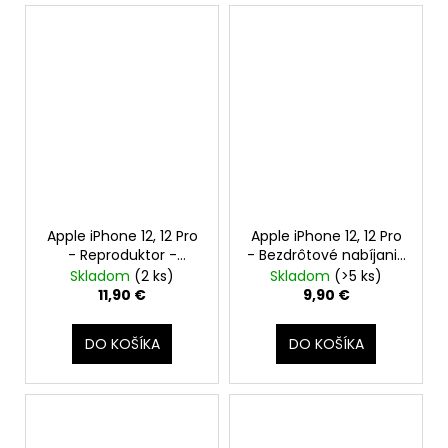
Apple iPhone 12, 12 Pro
Apple iPhone 12, 12 Pro
- Reproduktor -
- Bezdrôtové nabíjanie
Original Apple
+ NFC + Flex Kábel
Skladom
(2 ks)
Skladom
(>5 ks)
Tlačidiel Hlasitosti +
11,90 €
9,90 €
Zapínania / Vypínania
+ Tichý režim -
DO KOŠÍKA
DO KOŠÍKA
Original Apple