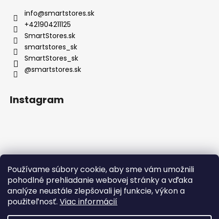
info
@
smartstores.sk
+421904211125
SmartStores.sk
smartstores_sk
SmartStores_sk
@smartstores.sk
Instagram
Používame súbory cookie, aby sme vám umožnili
Sledovať na Instagrame
pohodlné prehliadanie webovej stránky a vďaka
analýze neustále zlepšovali jej funkcie, výkon a
použiteľnosť.
Viac informácií