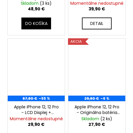
(Zlatý / Gold) -
2815mAh (Zdravie
Skladom
(3 ks)
Momentálne nedostupné
Original Apple
batérie: 100% - bez
48,90 €
39,90 €
hlásenia o neznámom
diele)
DO KOŠÍKA
DETAIL
AKCIA
67,90 €
–55 %
29,90 €
–6 %
Apple iPhone 12, 12 Pro
Apple iPhone 12, 12 Pro
- LCD Displej +
- Originálna batéria
Dotyková Plocha +
bez BMS modulu
Momentálne nedostupné
Skladom
(2 ks)
Rám - SmartPremium
2815mAh
29,90 €
27,90 €
InCell