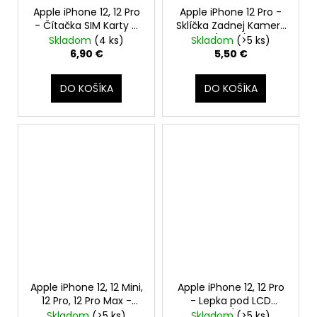
Apple iPhone 12, 12 Pro
Apple iPhone 12 Pro -
- Čítačka SIM Karty +
Sklíčka Zadnej Kamery
Flex Kábel - Original
(Black)
Skladom
(4 ks)
Skladom
(>5 ks)
Apple
6,90 €
5,50 €
DO KOŠÍKA
DO KOŠÍKA
Apple iPhone 12, 12 Mini,
Apple iPhone 12, 12 Pro
12 Pro, 12 Pro Max -
- Lepka pod LCD
MagSafe magnetický
Adhesive (tesnenie,
Skladom
(>5 ks)
Skladom
(>5 ks)