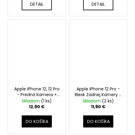
DETAIL
DETAIL
Apple iPhone 12, 12 Pro
Apple iPhone 12 Pro -
- Predná Kamera +
Blesk Zadnej Kamery +
Proximity Senzor +
Mikrofón Flex Kábel
Skladom
(1 ks)
Skladom
(2 ks)
Light Senzor + Face ID
12,90 €
11,90 €
Modul - Original Apple
DO KOŠÍKA
DO KOŠÍKA