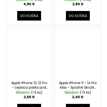
krúžok
lepiaca páska)
4,90 €
2,80 €
DO KOŠÍKA
DO KOŠÍKA
Apple iPhone 12, 12 Pro
Apple iPhone 11 - 14 Pro
- Lepiaca páska pod
Max - Spodné Skrutky
batériu Adhesive
Pentalobe (Čierne,
Skladom
(>5 ks)
Skladom
(>5 ks)
Black, Midnight, Space
2,50 €
2,40 €
Gray)