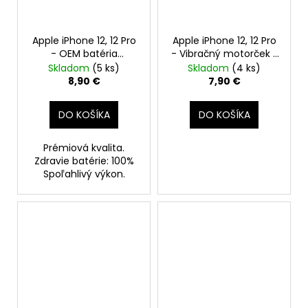
Apple iPhone 12, 12 Pro
Apple iPhone 12, 12 Pro
- OEM batéria
- Vibračný motorček /
2815mAh -
Taptic engine -
Skladom
(5 ks)
Skladom
(4 ks)
SmartPremium
Original Apple
8,90 €
7,90 €
DO KOŠÍKA
DO KOŠÍKA
Prémiová kvalita.
Zdravie batérie: 100%
Spoľahlivý výkon.