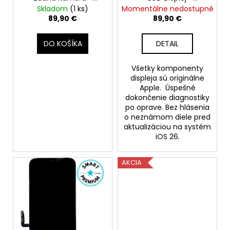
k
Original Apple
Dotyková Plocha +
Skladom
(1 ks)
Momentálne nedostupné
t
Rám - Original Apple
89,90 €
89,90 €
o
v
DO KOŠÍKA
DETAIL
Všetky komponenty
displeja sú originálne
Apple. Úspešné
dokončenie diagnostiky
po oprave. Bez hlásenia
o neznámom diele pred
aktualizáciou na systém
iOS 26.
AKCIA