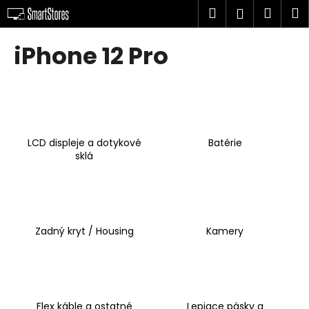
K
Prejsť
Hľadať
Náku
M
Prihlásen
na
o
obsah
Späť
Späť
košík
š
iPhone 12 Pro
í
Č
k
o
p
o
LCD displeje a dotykové
Batérie
t
sklá
r
e
b
u
Zadný kryt / Housing
Kamery
j
e
t
e
n
Flex káble a ostatné
Lepiace pásky a