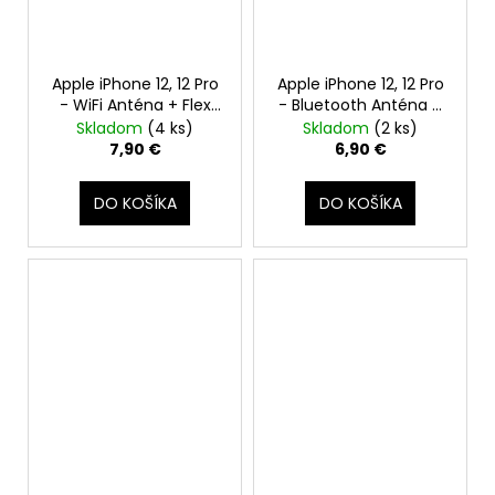
Apple iPhone 12, 12 Pro
Apple iPhone 12, 12 Pro
- WiFi Anténa + Flex
- Bluetooth Anténa +
Kábel - Original Apple
Signal Flex Kábel -
Skladom
(4 ks)
Skladom
(2 ks)
Original Apple
7,90 €
6,90 €
DO KOŠÍKA
DO KOŠÍKA