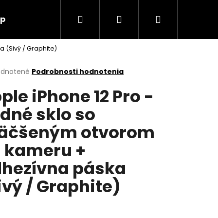
Hľadať
Prihlásenie
Nákupný
up
O nás
Kontakt
 (Sivý / Graphite)
košík
erné
dnotené
Podrobnosti hodnotenia
tenie
ple iPhone 12 Pro -
ktu
dné sklo so
äčšeným otvorom
ičiek.
 kameru +
hezívna páska
ivý / Graphite)
Nasledujúce