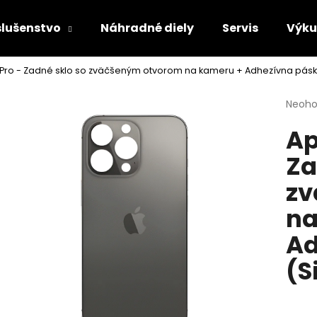
slušenstvo
Náhradné diely
Servis
Výk
 Pro - Zadné sklo so zväčšeným otvorom na kameru + Adhezívna páska
Čo potrebujete nájsť?
Priem
Neoho
hodno
Ap
produ
HĽADAŤ
je
Za
0,0
z
zv
5
Odporúčame
hviezd
na
Ad
(S