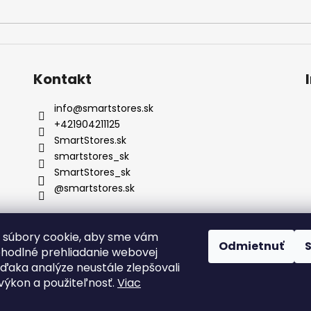
Kontakt
info
@
smartstores.sk
+421904211125
SmartStores.sk
smartstores_sk
SmartStores_sk
@smartstores.sk
 súbory cookie, aby sme vám
Odmietnuť
ohodlné prehliadanie webovej
vďaka analýze neustále zlepšovali
, výkon a použiteľnosť.
Viac