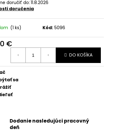
5 - SKLO ZADNÉHO
e doručiť do:
11.8.2026
NGU + BEZDRÔTOVÉ
sti doručenia
C + BLESK + MIKROFÓN +
TICKÝ KRÚŽOK +
(ZELENÁ / GREEN) -
adom
(1 ks)
Kód:
5096
90 €
otková
DO KOŠÍKA
:
lač
pýtať sa
rážiť
ieľať
Dodanie nasledujúci pracovný
deň