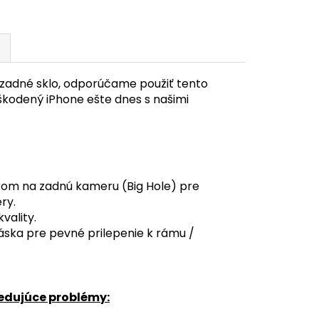
zadné sklo, odporúčame použiť tento
škodený iPhone ešte dnes s našimi
rom na zadnú kameru (Big Hole) pre
ry.
vality.
áska pre pevné prilepenie k rámu /
ledujúce problémy: