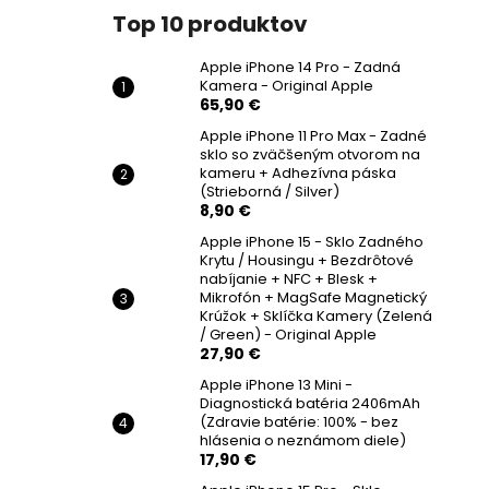
Top 10 produktov
Apple iPhone 14 Pro - Zadná
Kamera - Original Apple
65,90 €
Apple iPhone 11 Pro Max - Zadné
sklo so zväčšeným otvorom na
kameru + Adhezívna páska
(Strieborná / Silver)
8,90 €
Apple iPhone 15 - Sklo Zadného
Krytu / Housingu + Bezdrôtové
nabíjanie + NFC + Blesk +
Mikrofón + MagSafe Magnetický
Krúžok + Sklíčka Kamery (Zelená
/ Green) - Original Apple
27,90 €
Apple iPhone 13 Mini -
Diagnostická batéria 2406mAh
(Zdravie batérie: 100% - bez
hlásenia o neznámom diele)
17,90 €