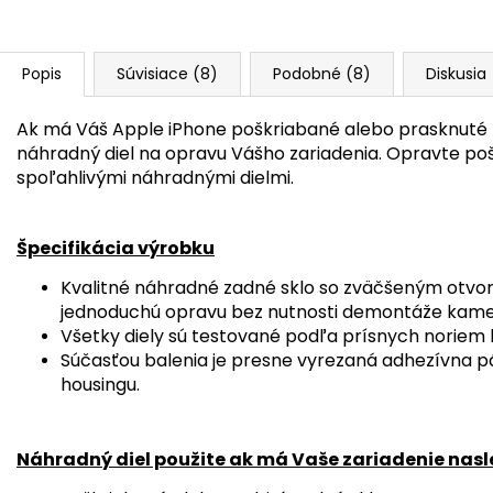
Popis
Súvisiace (8)
Podobné (8)
Diskusia
Ak má Váš Apple iPhone poškriabané alebo prasknuté 
náhradný diel na opravu Vášho zariadenia. Opravte po
spoľahlivými náhradnými dielmi.
Špecifikácia výrobku
Kvalitné náhradné zadné sklo so zväčšeným otvo
jednoduchú opravu bez nutnosti demontáže kame
Všetky diely sú testované podľa prísnych noriem k
Súčasťou balenia je presne vyrezaná adhezívna p
housingu.
Náhradný diel použite ak má Vaše zariadenie nas