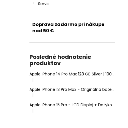
Servis
Doprava zadarmo pri nákupe
nad 50 €
Posledné hodnotenie
produktov
Apple iPhone 14 Pro Max 128 GB Silver | 100% Zdravie batérie | Stav: A (Výborný)
|
Hodnotenie produktu je 5 z 5 hviezdičiek.
Apple iPhone 13 Pro Max - Originálna batéria 4352mAh (Zdravie batérie: 100% - bez hlásenia o neznámom diele)
|
Hodnotenie produktu je 5 z 5 hviezdičiek.
Apple iPhone 15 Pro - LCD Displej + Dotyková Plocha + Rám - SmartPremium Hard OLED
|
Hodnotenie produktu je 5 z 5 hviezdičiek.