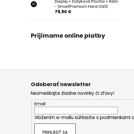
Displej + Dotyková Plocha + Rám
- SmartPremium Hard OLED
79,90 €
Prijímame online platby
Z
á
Odoberať newsletter
p
Nezmeškajte žiadne novinky či zľavy!
ä
t
Email
i
Vložením e-mailu súhlasíte s
podmienkami o
e
PRIHLÁSIŤ SA