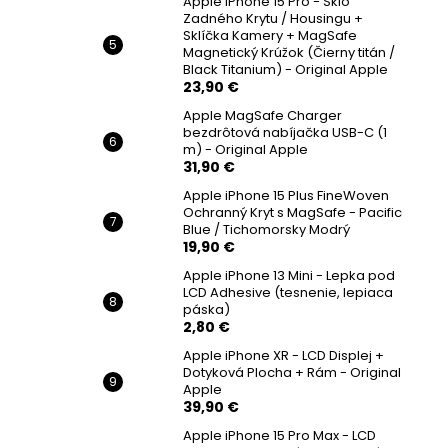
Apple iPhone 15 Pro - Sklo
Zadného Krytu / Housingu +
Sklíčka Kamery + MagSafe
Magnetický Krúžok (Čierny titán /
Black Titanium) - Original Apple
23,90 €
Apple MagSafe Charger
bezdrôtová nabíjačka USB-C (1
m) - Original Apple
31,90 €
Apple iPhone 15 Plus FineWoven
Ochranný Kryt s MagSafe - Pacific
Blue / Tichomorsky Modrý
19,90 €
Apple iPhone 13 Mini - Lepka pod
LCD Adhesive (tesnenie, lepiaca
páska)
2,80 €
Apple iPhone XR - LCD Displej +
Dotyková Plocha + Rám - Original
Apple
39,90 €
Apple iPhone 15 Pro Max - LCD