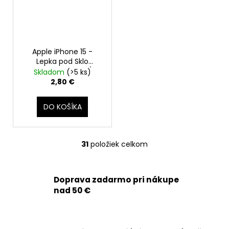
Apple iPhone 15 -
Lepka pod Sklo
Zadného Krytu /
Skladom
(>5 ks)
Housingu (Adhesive,
2,80 €
tesnenie, lepiaca
páska)
DO KOŠÍKA
31
položiek celkom
O
v
l
Doprava zadarmo pri nákupe
á
nad 50 €
d
a
c
i