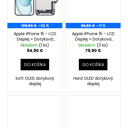
139,90 €
–32 %
89,90 €
–11 %
Apple iPhone 15 - LCD
Apple iPhone 15 - LCD
Displej + Dotyková
Displej + Dotyková
Plocha + Rám -
Plocha + Rám -
Skladom
(1 ks)
Skladom
(3 ks)
SmartPremium Soft
SmartPremium Hard
94,90 €
79,90 €
OLED
OLED
DO KOŠÍKA
DO KOŠÍKA
Soft OLED dotykový
Hard OLED dotykový
displej
displej