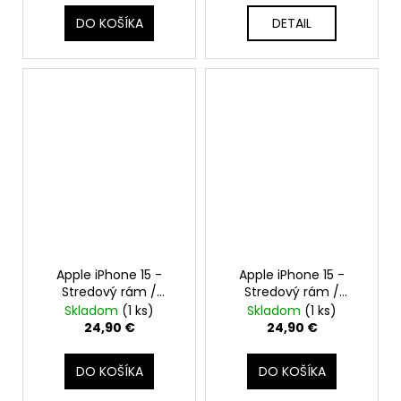
DO KOŠÍKA
DETAIL
Apple iPhone 15 -
Apple iPhone 15 -
Stredový rám /
Stredový rám /
Housing + Tlačidlá +
Housing + Tlačidlá +
Skladom
(1 ks)
Skladom
(1 ks)
Šuflík pre SIM (Zelená /
Šuflík pre SIM (Žltá /
24,90 €
24,90 €
Green) - Original
Yellow) - Original
DO KOŠÍKA
DO KOŠÍKA