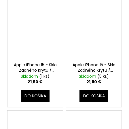
Apple iPhone 15 - Sklo
Apple iPhone 15 - Sklo
Zadného Krytu /
Zadného Krytu /
Housingu + Sklíčka
Housingu + Sklíčka
Skladom
(1 ks)
Skladom
(5 ks)
Kamery + MagSafe
Kamery + MagSafe
21,90 €
21,90 €
Magnetický Krúžok
Magnetický Krúžok
(Zelená / Green) -
(Žltá / Yellow) -
DO KOŠÍKA
DO KOŠÍKA
Original Apple
Original Apple