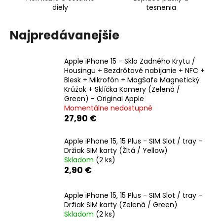
diely
tesnenia
á
j
Najpredávanejšie
s
ť
?
Apple iPhone 15 - Sklo Zadného Krytu /
Housingu + Bezdrôtové nabíjanie + NFC +
Blesk + Mikrofón + MagSafe Magnetický
Krúžok + Sklíčka Kamery (Zelená /
Green) - Original Apple
Momentálne nedostupné
HĽADAŤ
27,90 €
Apple iPhone 15, 15 Plus - SIM Slot / tray -
Držiak SIM karty (Žltá / Yellow)
O
Skladom
(2 ks)
d
2,90 €
p
o
Apple iPhone 15, 15 Plus - SIM Slot / tray -
r
Držiak SIM karty (Zelená / Green)
ú
Skladom
(2 ks)