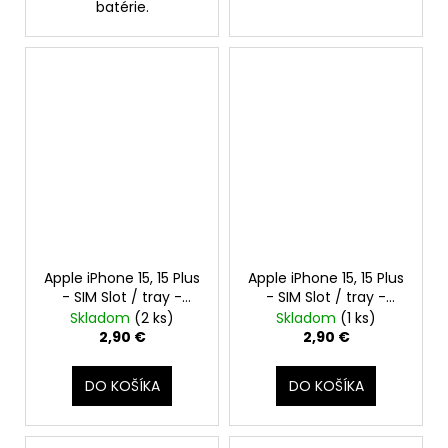
batérie.
Apple iPhone 15, 15 Plus
Apple iPhone 15, 15 Plus
- SIM Slot / tray -
- SIM Slot / tray -
Držiak SIM karty
Držiak SIM karty
Skladom
(2 ks)
Skladom
(1 ks)
(Čierny / Black)
(Modrá / Blue)
2,90 €
2,90 €
DO KOŠÍKA
DO KOŠÍKA