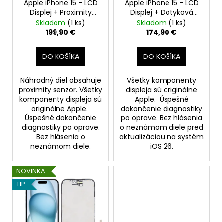
v
Apple iPhone 15 - LCD
Apple iPhone 15 - LCD
u
€
Displej + Proximity
Displej + Dotyková
k
Senzor + Dotyková
Plocha + Rám -
Skladom
(1 ks)
Skladom
(1 ks)
t
Plocha + Rám -
Original Apple
199,90 €
174,90 €
Original Apple (Bez
o
hlásenia o neznámom
v
DO KOŠÍKA
DO KOŠÍKA
diele)
Náhradný diel obsahuje
Všetky komponenty
proximity senzor. Všetky
displeja sú originálne
komponenty displeja sú
Apple. Úspešné
originálne Apple.
dokončenie diagnostiky
Úspešné dokončenie
po oprave. Bez hlásenia
diagnostiky po oprave.
o neznámom diele pred
Bez hlásenia o
aktualizáciou na systém
neznámom diele.
iOS 26.
NOVINKA
TIP