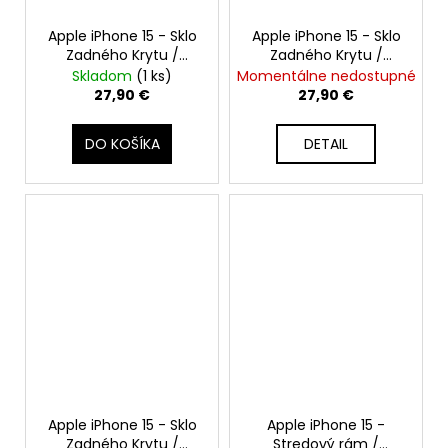
Apple iPhone 15 - Sklo
Apple iPhone 15 - Sklo
Zadného Krytu /
Zadného Krytu /
Housingu + Bezdrôtové
Housingu + Bezdrôtové
Skladom
(1 ks)
Momentálne nedostupné
nabíjanie + NFC + Blesk
nabíjanie + NFC + Blesk
27,90 €
27,90 €
+ Mikrofón + MagSafe
+ Mikrofón + MagSafe
Magnetický Krúžok +
Magnetický Krúžok +
DO KOŠÍKA
DETAIL
Sklíčka Kamery
Sklíčka Kamery
(Ružová / Pink) -
(Zelená / Green) -
Original Apple
Original Apple
Apple iPhone 15 - Sklo
Apple iPhone 15 -
Zadného Krytu /
Stredový rám /