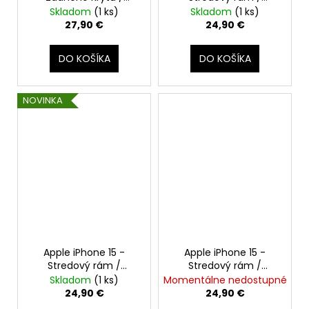
Housingu + Bezdrôtové
Housing + Tlačidlá +
Skladom
(1 ks)
Skladom
(1 ks)
nabíjanie + NFC + Blesk
Šuflík pre SIM (Čierny /
27,90 €
24,90 €
+ Mikrofón + MagSafe
Black) - Original
Magnetický Krúžok +
DO KOŠÍKA
DO KOŠÍKA
Sklíčka Kamery (Žltá /
Yellow) - Original
Apple
NOVINKA
Apple iPhone 15 -
Apple iPhone 15 -
Stredový rám /
Stredový rám /
Housing + Tlačidlá +
Housing + Tlačidlá +
Skladom
(1 ks)
Momentálne nedostupné
Šuflík pre SIM (Modrá /
Šuflík pre SIM (Ružová
24,90 €
24,90 €
Blue) - Original
/ Pink) - Original