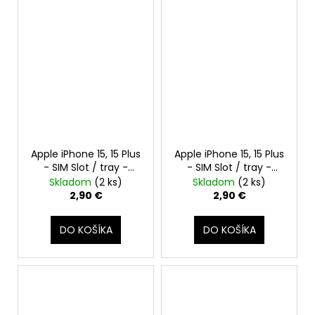
Apple iPhone 15, 15 Plus
Apple iPhone 15, 15 Plus
- SIM Slot / tray -
- SIM Slot / tray -
Držiak SIM karty
Držiak SIM karty
Skladom
(2 ks)
Skladom
(2 ks)
(Ružová / Pink)
(Zelená / Green)
2,90 €
2,90 €
DO KOŠÍKA
DO KOŠÍKA