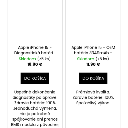
Apple iPhone 15 -
Apple iPhone 15 - OEM
Diagnostická batéria
batéria 3349mAh -
3349mAh (Zdravie
SmartPremium
Skladom
(>5 ks)
Skladom
(>5 ks)
batérie: 100% - bez
18,90 €
11,90 €
hlásenia o neznámom
diele)
DO KOŠÍKA
DO KOŠÍKA
Úspešné dokončenie
Prémiová kvalita.
diagnostiky po oprave.
Zdravie batérie: 100%
Zdravie batérie: 100%
Spoľahlivý výkon.
Jednoduchá výmena,
nie je potrebné
spájkovanie ani prenos
BMS modulu z pôvodnej