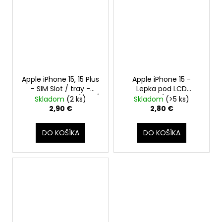
Apple iPhone 15, 15 Plus
Apple iPhone 15 -
- SIM Slot / tray -
Lepka pod LCD
Držiak SIM karty (Žltá /
Adhesive (tesnenie,
Skladom
(2 ks)
Skladom
(>5 ks)
Yellow)
lepiaca páska)
2,90 €
2,80 €
DO KOŠÍKA
DO KOŠÍKA