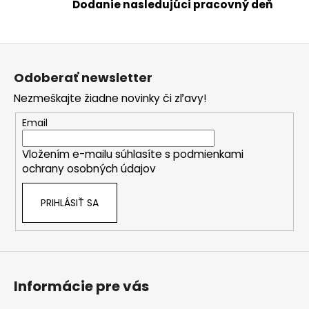
Dodanie nasledujúci pracovný deň
e
p
r
Z
v
á
k
Odoberať newsletter
p
y
Nezmeškajte žiadne novinky či zľavy!
ä
v
ý
t
Email
p
i
i
Vložením e-mailu súhlasíte s
podmienkami
e
s
ochrany osobných údajov
u
PRIHLÁSIŤ SA
Informácie pre vás