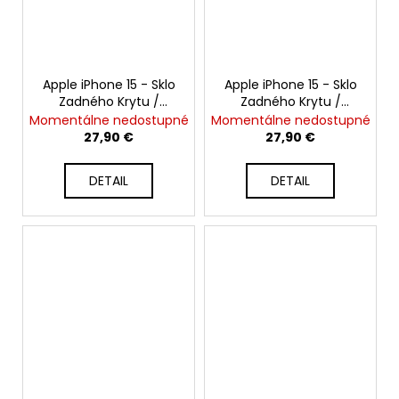
Apple iPhone 15 - Sklo
Apple iPhone 15 - Sklo
Zadného Krytu /
Zadného Krytu /
Housingu + Bezdrôtové
Housingu + Bezdrôtové
Momentálne nedostupné
Momentálne nedostupné
nabíjanie + NFC + Blesk
nabíjanie + NFC + Blesk
27,90 €
27,90 €
+ Mikrofón + MagSafe
+ Mikrofón + MagSafe
Magnetický Krúžok +
Magnetický Krúžok +
DETAIL
DETAIL
Sklíčka Kamery (Čierny
Sklíčka Kamery (Modrá
/ Black) - Original
/ Blue) - Original Apple
Apple