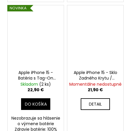
NOVINKA
Apple iPhone 15 -
Apple iPhone 15 - Sklo
Batéria s Tag-On
Zadného Krytu /
funkciou zdravia
Housingu + Sklíčka
Skladom
(2 ks)
Momentálne nedostupné
batérie 3349mAh
Kamery + MagSafe
22,90 €
21,90 €
Magnetický Krúžok
(Čierny / Black) -
DO KOŠÍKA
DETAIL
Original Apple
Nezobrazuje sa hlásenie
o výmene batérie
Zdravie batérie: 100%