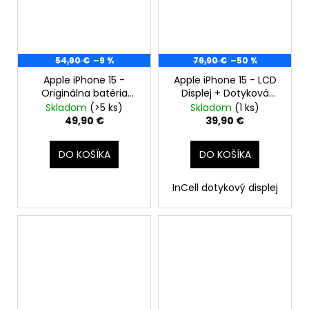
54,90 €
–9 %
79,90 €
–50 %
Apple iPhone 15 -
Apple iPhone 15 - LCD
Originálna batéria
Displej + Dotyková
3349mAh (Zdravie
Plocha + Rám -
Skladom
(>5 ks)
Skladom
(1 ks)
batérie: 100% - bez
SmartPremium InCell
49,90 €
39,90 €
hlásenia o neznámom
diele)
DO KOŠÍKA
DO KOŠÍKA
InCell dotykový displej