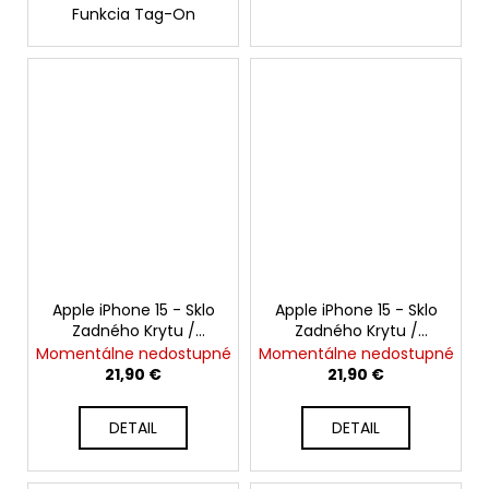
Funkcia Tag-On
Apple iPhone 15 - Sklo
Apple iPhone 15 - Sklo
Zadného Krytu /
Zadného Krytu /
Housingu + Sklíčka
Housingu + Sklíčka
Momentálne nedostupné
Momentálne nedostupné
Kamery + MagSafe
Kamery + MagSafe
21,90 €
21,90 €
Magnetický Krúžok
Magnetický Krúžok
(Modrá / Blue) -
(Ružová / Pink) -
DETAIL
DETAIL
Original Apple
Original Apple