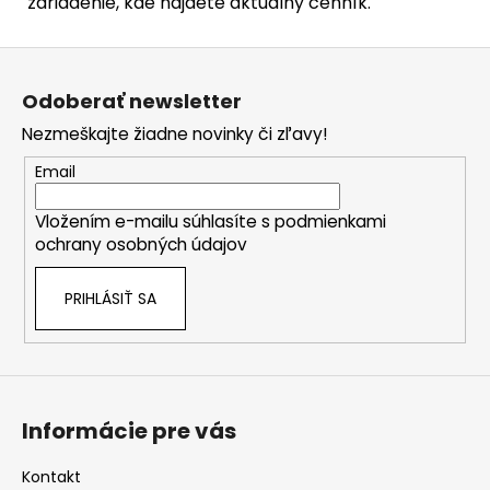
zariadenie, kde nájdete aktuálny cenník.
Z
á
Odoberať newsletter
p
Nezmeškajte žiadne novinky či zľavy!
ä
t
Email
i
Vložením e-mailu súhlasíte s
podmienkami
e
ochrany osobných údajov
PRIHLÁSIŤ SA
Informácie pre vás
Kontakt