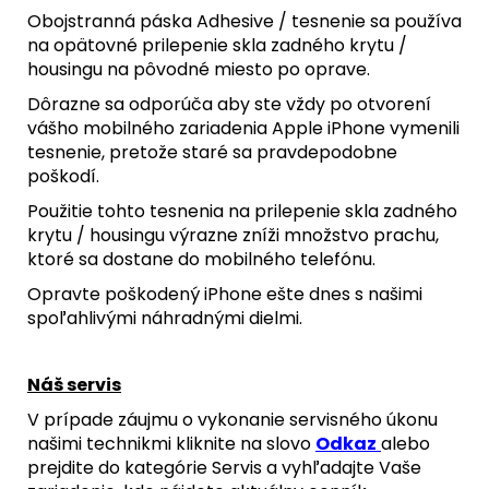
/
Obojstranná páska Adhesive / tesnenie sa používa
BLACK
TITANIUM)
na opätovné prilepenie skla zadného krytu /
-
housingu na pôvodné miesto po oprave.
ORIGINAL
APPLE
Dôrazne sa odporúča aby ste vždy po otvorení
23,90
vášho mobilného zariadenia Apple iPhone vymenili
€
tesnenie, pretože staré sa pravdepodobne
poškodí.
Použitie tohto tesnenia na prilepenie skla zadného
krytu / housingu výrazne zníži množstvo prachu,
ktoré sa dostane do mobilného telefónu.
Opravte poškodený iPhone ešte dnes s našimi
spoľahlivými náhradnými dielmi.
Náš servis
V prípade záujmu o vykonanie servisného úkonu
našimi technikmi kliknite na slovo
Odkaz
alebo
prejdite do kategórie Servis a vyhľadajte Vaše