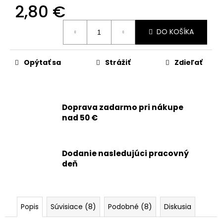
č
2,80 €
a
m
Jednotková
DO KOŠÍKA
e
cena:
Opýtať sa
Strážiť
Zdieľať
APPLE
IPHONE
16
PRO
-
SKLO
Doprava zadarmo pri nákupe
ZADNÉHO
nad 50 €
KRYTU
/
HOUSINGU
+
Dodanie nasledujúci pracovný
SKLÍČKA
deň
KAMERY
+
MAGSAFE
MAGNETICKÝ
KRÚŽOK
(ČIERNY
Popis
Súvisiace (8)
Podobné (8)
Diskusia
TITÁN