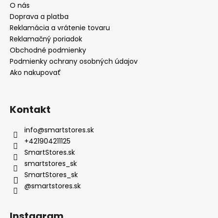
O nás
Doprava a platba
Reklamácia a vrátenie tovaru
Reklamačný poriadok
Obchodné podmienky
Podmienky ochrany osobných údajov
Ako nakupovať
Kontakt
info
@
smartstores.sk
+421904211125
SmartStores.sk
smartstores_sk
SmartStores_sk
@smartstores.sk
Instagram