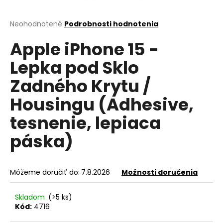
á
j
Priemerné
Neohodnotené
Podrobnosti hodnotenia
hodnotenie
s
Apple iPhone 15 -
produktu
ť
je
Lepka pod Sklo
?
0,0
z
Zadného Krytu /
5
hviezdičiek.
Housingu (Adhesive,
HĽADAŤ
tesnenie, lepiaca
páska)
O
d
Môžeme doručiť do:
7.8.2026
Možnosti doručenia
p
o
Skladom
(>5 ks)
r
Kód:
4716
ú