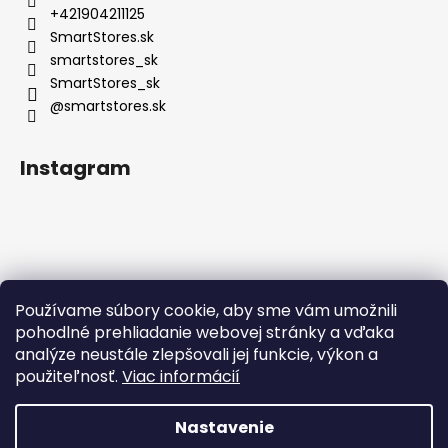
+421904211125
SmartStores.sk
smartstores_sk
SmartStores_sk
@smartstores.sk
Instagram
Používame súbory cookie, aby sme vám umožnili
Sledovať na Instagrame
pohodlné prehliadanie webovej stránky a vďaka
analýze neustále zlepšovali jej funkcie, výkon a
použiteľnosť.
Viac informácií
Nastavenie