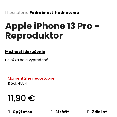
á
j
Priemerné
1 hodnotenie
Podrobnosti hodnotenia
hodnotenie
s
Apple iPhone 13 Pro -
produktu
ť
je
Reproduktor
?
5,0
z
5
hviezdičiek.
Možnosti doručenia
Položka bola vypredaná…
HĽADAŤ
Momentálne nedostupné
O
Kód:
4554
d
p
11,90 €
o
Jednotková
r
cena:
ú
Opýtať sa
Strážiť
Zdieľať