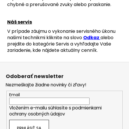
chybné a prerušované zvuky alebo praskanie.
Náš servis
V prípade záujmu o vykonanie servisného úkonu
našimi technikmi kliknite na slovo
Odkaz
alebo
prejdite do kategórie Servis a vyhľadajte Vaše
zariadenie, kde nájdete aktuálny cenník.
Z
á
Odoberať newsletter
p
Nezmeškajte žiadne novinky či zľavy!
ä
t
Email
i
Vložením e-mailu súhlasíte s
podmienkami
e
ochrany osobných údajov
PRIHLÁSIŤ SA