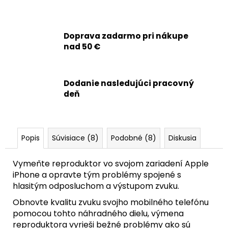
č
a
m
e
Doprava zadarmo pri nákupe
nad 50 €
APPLE
IPHONE
13
Dodanie nasledujúci pracovný
MINI
deň
-
LEPKA
POD
LCD
ADHESIVE
Popis
Súvisiace (8)
Podobné (8)
Diskusia
(TESNENIE,
LEPIACA
PÁSKA)
Vymeňte reproduktor vo svojom zariadení Apple
2,80
iPhone a opravte tým problémy spojené s
€
hlasitým odposluchom a výstupom zvuku.
Obnovte kvalitu zvuku svojho mobilného telefónu
pomocou tohto náhradného dielu, výmena
reproduktora vyrieši bežné problémy ako sú