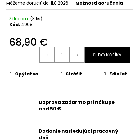
č
Môžeme doručiť do:
11.8.2026
Možnosti doručenia
a
m
Skladom
(3 ks)
e
Kód:
4908
68,90 €
APPLE
IPHONE
14
Jednotková
DO KOŠÍKA
PRO
cena:
-
ZADNÁ
KAMERA
Opýtať sa
Strážiť
Zdieľať
-
ORIGINAL
APPLE
65,90
€
Doprava zadarmo pri nákupe
nad 50 €
Dodanie nasledujúci pracovný
deň