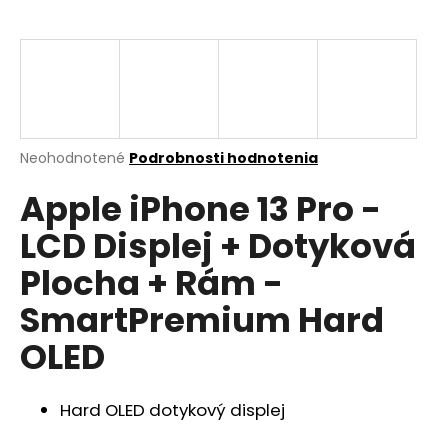
á
j
s
ť
?
Priemerné
Neohodnotené
Podrobnosti hodnotenia
hodnotenie
Apple iPhone 13 Pro -
produktu
je
HĽADAŤ
LCD Displej + Dotyková
0,0
z
Plocha + Rám -
5
hviezdičiek.
SmartPremium Hard
O
d
OLED
p
o
r
Hard OLED dotykový displej
ú