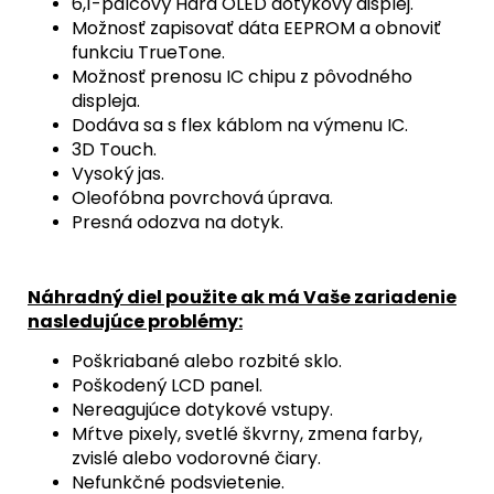
6,1-palcový Hard OLED dotykový displej.
Možnosť zapisovať dáta EEPROM a obnoviť
funkciu TrueTone.
Možnosť prenosu IC chipu z pôvodného
displeja.
Dodáva sa s flex káblom na výmenu IC.
3D Touch.
Vysoký jas.
Oleofóbna povrchová úprava.
Presná odozva na dotyk.
Náhradný diel použite ak má Vaše zariadenie
nasledujúce problémy:
Poškriabané alebo rozbité sklo.
Poškodený LCD panel.
Nereagujúce dotykové vstupy.
Mŕtve pixely, svetlé škvrny, zmena farby,
zvislé alebo vodorovné čiary.
Nefunkčné podsvietenie.