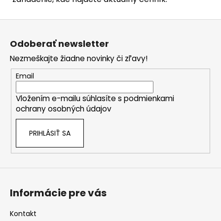
Z
á
Odoberať newsletter
p
Nezmeškajte žiadne novinky či zľavy!
ä
t
Email
i
Vložením e-mailu súhlasíte s
podmienkami
e
ochrany osobných údajov
PRIHLÁSIŤ SA
Informácie pre vás
Kontakt