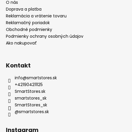
O nás
Doprava a platba
Reklamácia a vrátenie tovaru
Reklamačný poriadok
Obchodné podmienky
Podmienky ochrany osobných údajov
Ako nakupovať
Kontakt
info
@
smartstores.sk
+421904211125
SmartStores.sk
smartstores_sk
SmartStores_sk
@smartstores.sk
Instagram