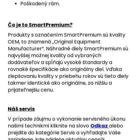
Poškodený rám.
Čo je to SmartPremium?
Produkty s označením SmartPremium sú kvality
OEM, to znamená „Original Equipment
Manufacturer“. Náhradné diely SmartPremium sú
najvyššej možnej kvality od vybraných
dodávateľov a spĺňajú vysoké štandardy a
rovnaké špecifikácie ako originálny diel. Vďaka
zlepšovaniu kvality v priebehu rokov sú tieto diely
takmer identické ako originálne, za nižšiu a
prijateľnejšiu cenu.
Náš servis
V prípade záujmu o vykonanie servisného úkonu
našimi technikmi kliknite na slovo
Odkaz
alebo
prejdite do kategórie Servis a vyhľadajte Vaše
zariadenie, kde nájdete aktuálny cenník.