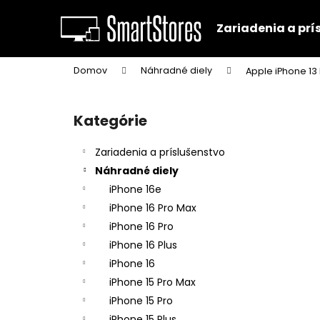
K
Prejsť
na
o
Zariadenia a prí
obsah
Späť
Späť
š
do
do
í
Domov
Náhradné diely
Apple iPhone 13
k
obchodu
obchodu
B
o
Kategórie
Preskočiť
č
kategórie
n
Zariadenia a príslušenstvo
ý
Náhradné diely
p
iPhone 16e
a
iPhone 16 Pro Max
n
iPhone 16 Pro
e
iPhone 16 Plus
l
iPhone 16
iPhone 15 Pro Max
iPhone 15 Pro
iPhone 15 Plus