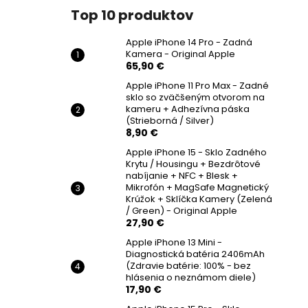
Top 10 produktov
Apple iPhone 14 Pro - Zadná
Kamera - Original Apple
65,90 €
Apple iPhone 11 Pro Max - Zadné
sklo so zväčšeným otvorom na
kameru + Adhezívna páska
(Strieborná / Silver)
8,90 €
Apple iPhone 15 - Sklo Zadného
Krytu / Housingu + Bezdrôtové
nabíjanie + NFC + Blesk +
Mikrofón + MagSafe Magnetický
Krúžok + Sklíčka Kamery (Zelená
/ Green) - Original Apple
27,90 €
Apple iPhone 13 Mini -
Diagnostická batéria 2406mAh
(Zdravie batérie: 100% - bez
hlásenia o neznámom diele)
17,90 €