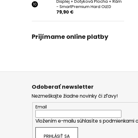
Displej + Dotyková Plocha + Rám
- SmartPremium Hard OLED
79,90 €
Prijímame online platby
Z
á
Odoberať newsletter
p
Nezmeškajte žiadne novinky či zľavy!
ä
t
Email
i
Vložením e-mailu súhlasíte s
podmienkami o
e
PRIHLÁSIŤ SA