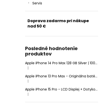
Servis
Doprava zadarmo pri nákupe
nad 50 €
Posledné hodnotenie
produktov
Apple iPhone 14 Pro Max 128 GB Silver | 100% Zdravie batérie | Stav: A (Výborný)
|
Hodnotenie produktu je 5 z 5 hviezdičiek.
Apple iPhone 13 Pro Max - Originálna batéria 4352mAh (Zdravie batérie: 100% - bez hlásenia o neznámom diele)
|
Hodnotenie produktu je 5 z 5 hviezdičiek.
Apple iPhone 15 Pro - LCD Displej + Dotyková Plocha + Rám - SmartPremium Hard OLED
|
Hodnotenie produktu je 5 z 5 hviezdičiek.