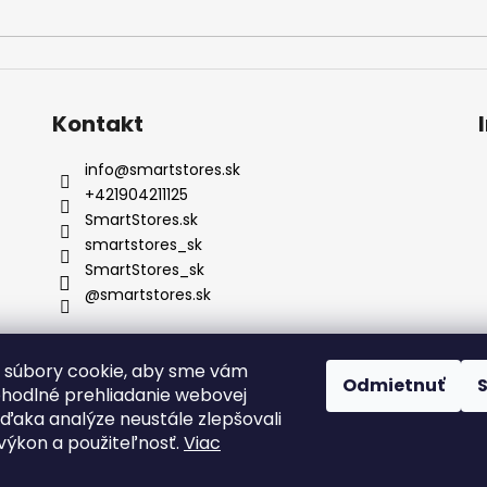
Kontakt
info
@
smartstores.sk
+421904211125
SmartStores.sk
smartstores_sk
SmartStores_sk
@smartstores.sk
 súbory cookie, aby sme vám
Odmietnuť
ohodlné prehliadanie webovej
vďaka analýze neustále zlepšovali
, výkon a použiteľnosť.
Viac