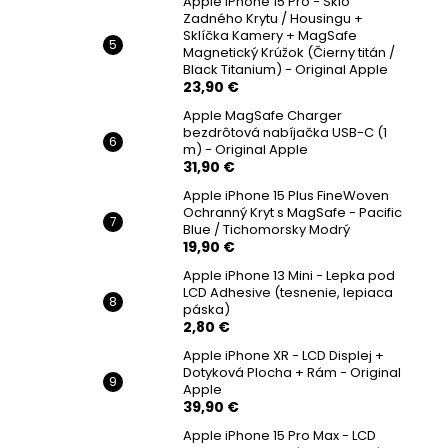
Apple iPhone 15 Pro - Sklo
Zadného Krytu / Housingu +
Sklíčka Kamery + MagSafe
Magnetický Krúžok (Čierny titán /
Black Titanium) - Original Apple
23,90 €
Apple MagSafe Charger
bezdrôtová nabíjačka USB-C (1
m) - Original Apple
31,90 €
Apple iPhone 15 Plus FineWoven
Ochranný Kryt s MagSafe - Pacific
Blue / Tichomorsky Modrý
19,90 €
Apple iPhone 13 Mini - Lepka pod
LCD Adhesive (tesnenie, lepiaca
páska)
2,80 €
Apple iPhone XR - LCD Displej +
Dotyková Plocha + Rám - Original
Apple
39,90 €
Apple iPhone 15 Pro Max - LCD