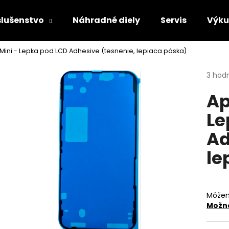
slušenstvo
Náhradné diely
Servis
Výk
 Mini - Lepka pod LCD Adhesive (tesnenie, lepiaca páska)
Čo potrebujete nájsť?
Priem
3 hod
hodno
Ap
produ
HĽADAŤ
je
Le
5,0
z
Ad
5
Odporúčame
hviezd
le
Môžem
Možno