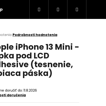
Hľadať
Prihlásenie
Nákupný
up
O nás
Kontakt
košík
erné
notenia
Podrobnosti hodnotenia
tenie
ple iPhone 13 Mini -
ktu
pka pod LCD
hesive (tesnenie,
ičiek.
piaca páska)
e doručiť do:
11.8.2026
sti doručenia
Nasledujúce