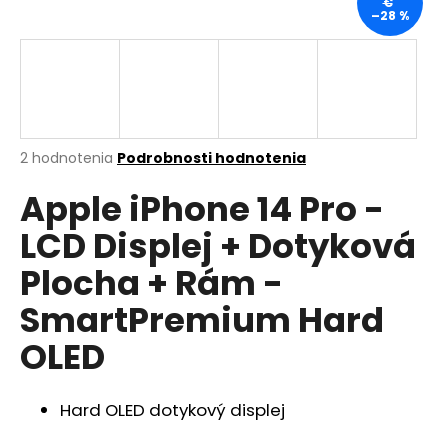
€
–28 %
á
j
s
ť
?
Priemerné
2 hodnotenia
Podrobnosti hodnotenia
hodnotenie
Apple iPhone 14 Pro -
produktu
je
HĽADAŤ
LCD Displej + Dotyková
5,0
z
Plocha + Rám -
5
hviezdičiek.
SmartPremium Hard
O
d
OLED
p
o
r
Hard OLED dotykový displej
ú