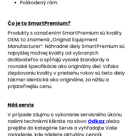
Poškodený rám.
Čo je to SmartPremium?
Produkty s označením SmartPremium sú kvality
OEM, to znamená „Original Equipment
Manufacturer“. Náhradné diely SmartPremium sú
najvyššej možnej kvality od vybraných
dodávateľov a spĺňajú vysoké štandardy a
rovnaké špecifikácie ako originálny diel. Vďaka
zlepšovaniu kvality v priebehu rokov sú tieto diely
takmer identické ako originálne, za nižšiu a
prijateľnejšiu cenu.
Náš servis
V prípade záujmu o vykonanie servisného úkonu
našimi technikmi kliknite na slovo
Odkaz
alebo
prejdite do kategórie Servis a vyhľadajte Vaše
zariadenie, kde nájdete aktuálny cenník.