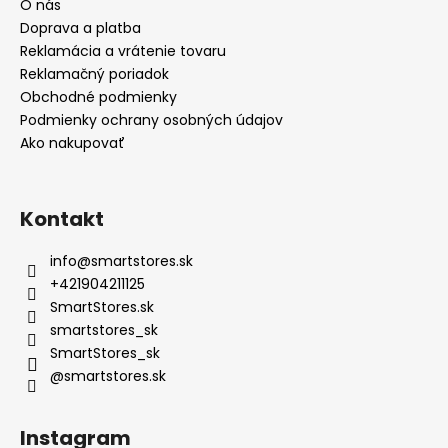
O nás
Doprava a platba
Reklamácia a vrátenie tovaru
Reklamačný poriadok
Obchodné podmienky
Podmienky ochrany osobných údajov
Ako nakupovať
Kontakt
info
@
smartstores.sk
+421904211125
SmartStores.sk
smartstores_sk
SmartStores_sk
@smartstores.sk
Instagram