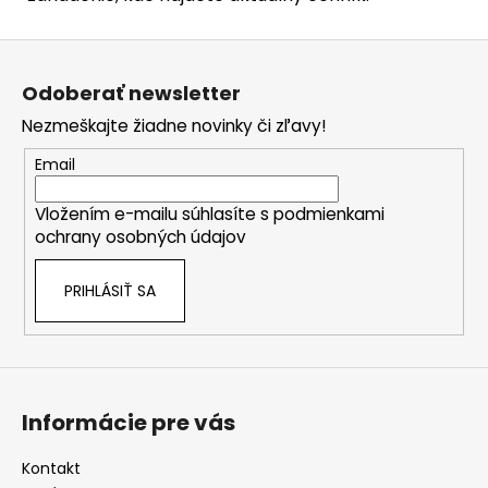
Z
á
Odoberať newsletter
p
Nezmeškajte žiadne novinky či zľavy!
ä
t
Email
i
Vložením e-mailu súhlasíte s
podmienkami
e
ochrany osobných údajov
PRIHLÁSIŤ SA
Informácie pre vás
Kontakt