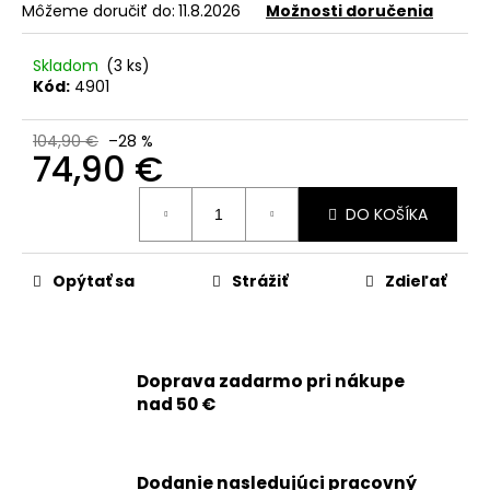
č
Môžeme doručiť do:
11.8.2026
Možnosti doručenia
a
m
Skladom
(3 ks)
e
Kód:
4901
APPLE
104,90 €
–28 %
74,90 €
IPHONE
13
-
Jednotková
ORIGINÁLNA
DO KOŠÍKA
cena:
BATÉRIA
3227MAH
(ZDRAVIE
Opýtať sa
Strážiť
Zdieľať
BATÉRIE:
100%
-
BEZ
HLÁSENIA
O
Doprava zadarmo pri nákupe
NEZNÁMOM
nad 50 €
DIELE)
49,90
€
Dodanie nasledujúci pracovný
Pôvodne: