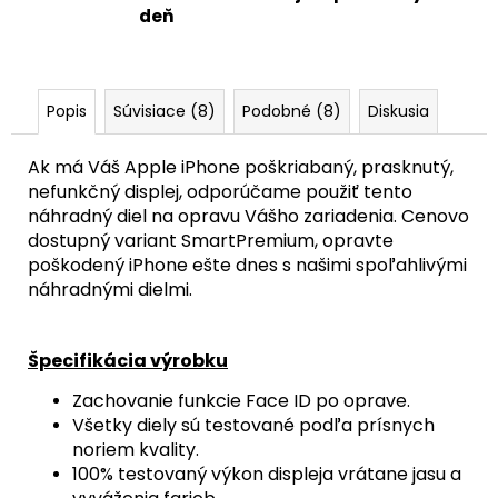
54,90
deň
€
Popis
Súvisiace (8)
Podobné (8)
Diskusia
Ak má Váš Apple iPhone poškriabaný, prasknutý,
nefunkčný displej, odporúčame použiť tento
náhradný diel na opravu Vášho zariadenia. Cenovo
dostupný variant SmartPremium, opravte
poškodený iPhone ešte dnes s našimi spoľahlivými
náhradnými dielmi.
Špecifikácia výrobku
Zachovanie funkcie Face ID po oprave.
Všetky diely sú testované podľa prísnych
noriem kvality.
100% testovaný výkon displeja vrátane jasu a