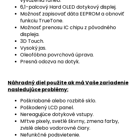
vyváženia farieb.
6,1-palcový Hard OLED dotykový displej.
Možnosť zapisovať dáta EEPROM a obnoviť
funkciu TrueTone.
Možnosť prenosu IC chipu z pôvodného
displeja.
3D Touch.
Vysoký jas.
Oleofóbna povrchová úprava.
Presná odozva na dotyk.
Náhradný diel použite ak má Vaše zariadenie
nasledujúce problémy:
Poškriabané alebo rozbité sklo.
Poškodený LCD panel.
Nereagujúce dotykové vstupy.
Mŕtve pixely, svetlé škvrny, zmena farby,
zvislé alebo vodorovné čiary.
Nefunkčné podsvietenie.