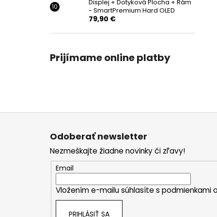
Displej + Dotyková Plocha + Rám
- SmartPremium Hard OLED
79,90 €
Prijímame online platby
Z
á
Odoberať newsletter
p
Nezmeškajte žiadne novinky či zľavy!
ä
t
Email
i
Vložením e-mailu súhlasíte s
podmienkami o
e
PRIHLÁSIŤ SA