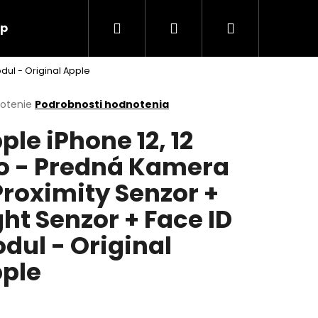
Hľadať
Prihlásenie
Nákupný
up
O nás
Kontakt
dul - Original Apple
košík
erné
notenie
Podrobnosti hodnotenia
tenie
ple iPhone 12, 12
ktu
o - Predná Kamera
Proximity Senzor +
ičiek.
ght Senzor + Face ID
dul - Original
ple
Nasledujúce