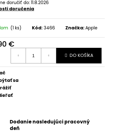
5 - SKLO ZADNÉHO
e doručiť do:
11.8.2026
NGU + BEZDRÔTOVÉ
sti doručenia
C + BLESK + MIKROFÓN +
TICKÝ KRÚŽOK +
(ZELENÁ / GREEN) -
adom
(1 ks)
Kód:
3466
Značka:
Apple
,90 €
otková
DO KOŠÍKA
:
lač
pýtať sa
rážiť
ieľať
Dodanie nasledujúci pracovný
deň