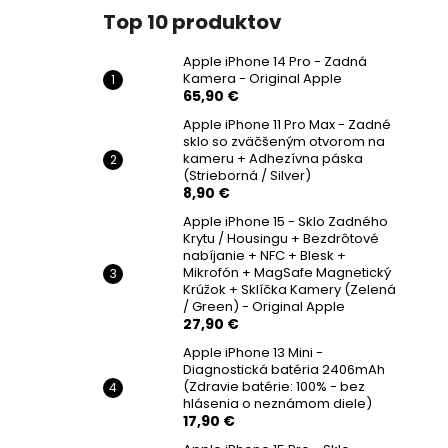
Top 10 produktov
Apple iPhone 14 Pro - Zadná
Kamera - Original Apple
65,90 €
Apple iPhone 11 Pro Max - Zadné
sklo so zväčšeným otvorom na
kameru + Adhezívna páska
(Strieborná / Silver)
8,90 €
Apple iPhone 15 - Sklo Zadného
Krytu / Housingu + Bezdrôtové
nabíjanie + NFC + Blesk +
Mikrofón + MagSafe Magnetický
Krúžok + Sklíčka Kamery (Zelená
/ Green) - Original Apple
27,90 €
Apple iPhone 13 Mini -
Diagnostická batéria 2406mAh
(Zdravie batérie: 100% - bez
hlásenia o neznámom diele)
17,90 €