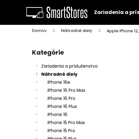
K
Prejsť
na
o
Zariadenia a prí
obsah
Späť
Späť
š
do
do
í
Domov
Náhradné diely
Apple iPhone 12,
k
obchodu
obchodu
B
o
Kategórie
Preskočiť
č
kategórie
n
Zariadenia a príslušenstvo
ý
Náhradné diely
p
iPhone 16e
a
iPhone 16 Pro Max
n
iPhone 16 Pro
e
iPhone 16 Plus
l
iPhone 16
iPhone 15 Pro Max
iPhone 15 Pro
iPhone 15 Plus