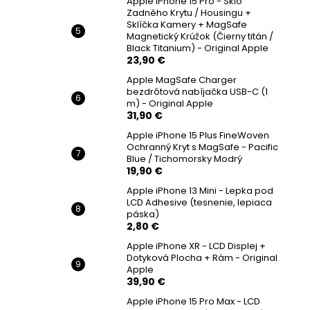
Apple iPhone 15 Pro - Sklo
Zadného Krytu / Housingu +
Sklíčka Kamery + MagSafe
Magnetický Krúžok (Čierny titán /
Black Titanium) - Original Apple
23,90 €
Apple MagSafe Charger
bezdrôtová nabíjačka USB-C (1
m) - Original Apple
31,90 €
Apple iPhone 15 Plus FineWoven
Ochranný Kryt s MagSafe - Pacific
Blue / Tichomorsky Modrý
19,90 €
Apple iPhone 13 Mini - Lepka pod
LCD Adhesive (tesnenie, lepiaca
páska)
2,80 €
Apple iPhone XR - LCD Displej +
Dotyková Plocha + Rám - Original
Apple
39,90 €
Apple iPhone 15 Pro Max - LCD