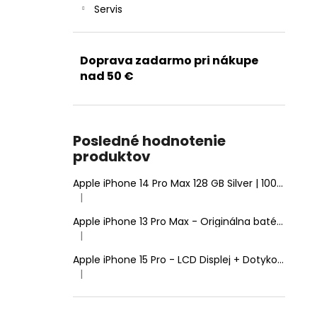
Servis
Doprava zadarmo pri nákupe
nad 50 €
Posledné hodnotenie
produktov
Apple iPhone 14 Pro Max 128 GB Silver | 100% Zdravie batérie | Stav: A (Výborný)
|
Hodnotenie produktu je 5 z 5 hviezdičiek.
Apple iPhone 13 Pro Max - Originálna batéria 4352mAh (Zdravie batérie: 100% - bez hlásenia o neznámom diele)
|
Hodnotenie produktu je 5 z 5 hviezdičiek.
Apple iPhone 15 Pro - LCD Displej + Dotyková Plocha + Rám - SmartPremium Hard OLED
|
Hodnotenie produktu je 5 z 5 hviezdičiek.