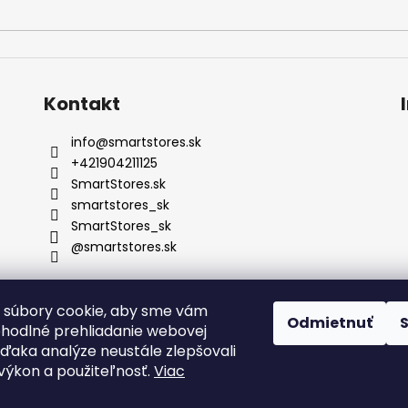
Kontakt
info
@
smartstores.sk
+421904211125
SmartStores.sk
smartstores_sk
SmartStores_sk
@smartstores.sk
 súbory cookie, aby sme vám
Odmietnuť
ohodlné prehliadanie webovej
vďaka analýze neustále zlepšovali
, výkon a použiteľnosť.
Viac