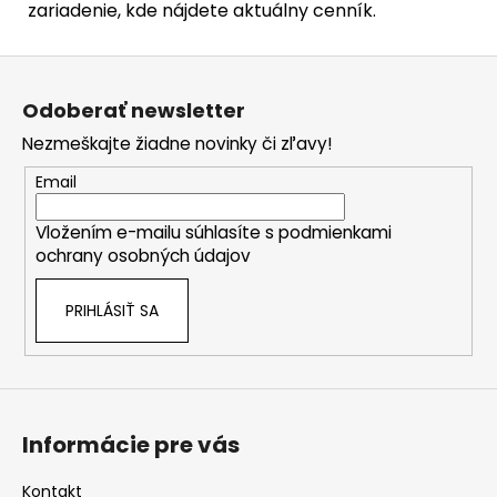
zariadenie, kde nájdete aktuálny cenník.
Z
á
Odoberať newsletter
p
Nezmeškajte žiadne novinky či zľavy!
ä
t
Email
i
Vložením e-mailu súhlasíte s
podmienkami
e
ochrany osobných údajov
PRIHLÁSIŤ SA
Informácie pre vás
Kontakt