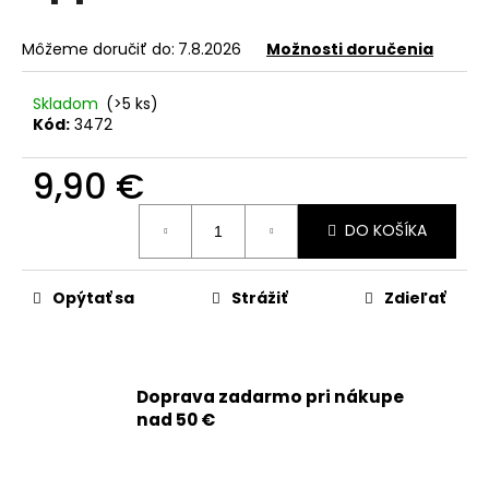
č
a
m
Môžeme doručiť do:
7.8.2026
Možnosti doručenia
e
Skladom
(>5 ks)
Kód:
3472
APPLE
IPHONE
9,90 €
16E
-
SKLO
Jednotková
DO KOŠÍKA
ZADNÉHO
cena:
KRYTU
/
HOUSINGU
Opýtať sa
Strážiť
Zdieľať
+
SKLÍČKA
KAMERY
+
MAGSAFE
Doprava zadarmo pri nákupe
MAGNETICKÝ
KRÚŽOK
nad 50 €
(BIELA
/
WHITE)