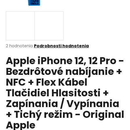
á
j
s
ť
?
Priemerné
2 hodnotenia
Podrobnosti hodnotenia
hodnotenie
Apple iPhone 12, 12 Pro -
produktu
je
HĽADAŤ
Bezdrôtové nabíjanie +
5,0
z
NFC + Flex Kábel
5
hviezdičiek.
Tlačidiel Hlasitosti +
O
d
Zapínania / Vypínania
p
+ Tichý režim - Original
o
r
Apple
ú