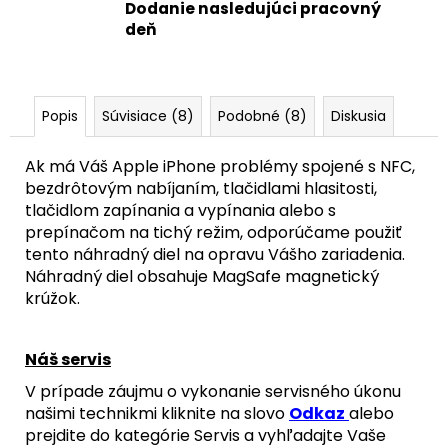
-
Dodanie nasledujúci pracovný
ORIGINAL
deň
APPLE
21,90
€
Popis
Súvisiace (8)
Podobné (8)
Diskusia
Ak má Váš Apple iPhone problémy spojené s NFC,
bezdrôtovým nabíjaním, tlačidlami hlasitosti,
tlačidlom zapínania a vypínania alebo s
prepínačom na tichý režim, odporúčame použiť
tento náhradný diel na opravu Vášho zariadenia.
Náhradný diel obsahuje MagSafe magnetický
krúžok.
Náš servis
V prípade záujmu o vykonanie servisného úkonu
našimi technikmi kliknite na slovo
Odkaz
alebo
prejdite do kategórie Servis a vyhľadajte Vaše