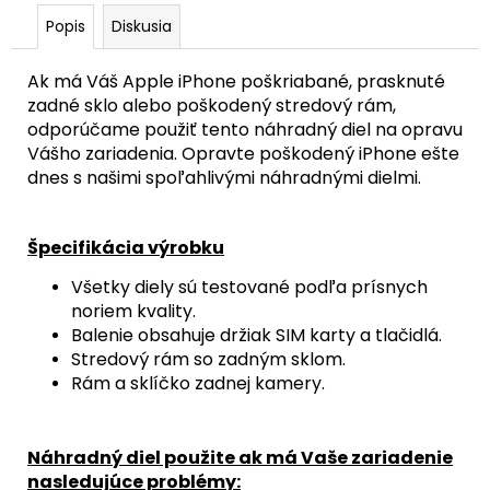
Popis
Diskusia
Ak má Váš Apple iPhone poškriabané, prasknuté
zadné sklo alebo poškodený stredový rám,
odporúčame použiť tento náhradný diel na opravu
Vášho zariadenia. Opravte poškodený iPhone ešte
dnes s našimi spoľahlivými náhradnými dielmi.
Špecifikácia výrobku
Všetky diely sú testované podľa prísnych
noriem kvality.
Balenie obsahuje držiak SIM karty a tlačidlá.
Stredový rám so zadným sklom.
Rám a sklíčko zadnej kamery.
Náhradný diel použite ak má Vaše zariadenie
nasledujúce problémy: