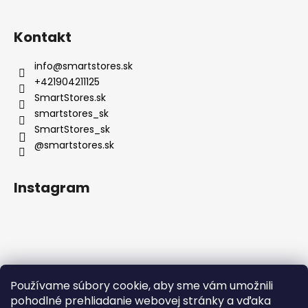
Kontakt
info
@
smartstores.sk
+421904211125
SmartStores.sk
smartstores_sk
SmartStores_sk
@smartstores.sk
Instagram
Používame súbory cookie, aby sme vám umožnili
Sledovať na Instagrame
pohodlné prehliadanie webovej stránky a vďaka