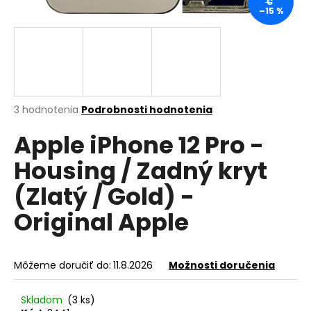
€
–15 %
á
j
s
ť
?
Priemerné
3 hodnotenia
Podrobnosti hodnotenia
hodnotenie
Apple iPhone 12 Pro -
produktu
je
HĽADAŤ
Housing / Zadný kryt
5,0
z
(Zlatý / Gold) -
5
hviezdičiek.
Original Apple
O
d
p
o
Môžeme doručiť do:
11.8.2026
Možnosti doručenia
r
ú
Skladom
(3 ks)