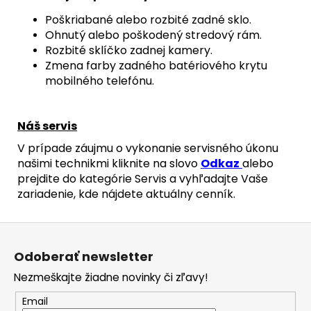
Poškriabané alebo rozbité zadné sklo.
Ohnutý alebo poškodený stredový rám.
Rozbité sklíčko zadnej kamery.
Zmena farby zadného batériového krytu
mobilného telefónu.
Náš servis
V prípade záujmu o vykonanie servisného úkonu
našimi technikmi kliknite na slovo
Odkaz
alebo
prejdite do kategórie Servis a vyhľadajte Vaše
zariadenie, kde nájdete aktuálny cenník.
Z
á
Odoberať newsletter
p
Nezmeškajte žiadne novinky či zľavy!
ä
t
Email