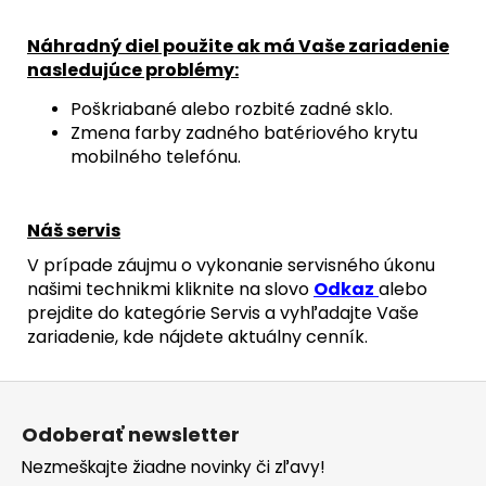
Náhradný diel použite ak má Vaše zariadenie
nasledujúce problémy:
Poškriabané alebo rozbité zadné sklo.
Zmena farby zadného batériového krytu
mobilného telefónu.
Náš servis
V prípade záujmu o vykonanie servisného úkonu
našimi technikmi kliknite na slovo
Odkaz
alebo
prejdite do kategórie Servis a vyhľadajte Vaše
zariadenie, kde nájdete aktuálny cenník.
Z
á
Odoberať newsletter
p
Nezmeškajte žiadne novinky či zľavy!
ä