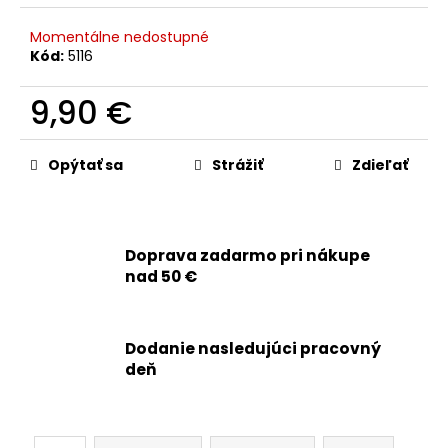
č
a
Momentálne nedostupné
m
Kód:
5116
e
9,90 €
APPLE
Jednotková
IPHONE
cena:
XS
Opýtať sa
Strážiť
Zdieľať
-
BEZDRÔTOVÉ
NABÍJANIE+
NFC
+
Doprava zadarmo pri nákupe
FLEX
nad 50 €
KÁBEL
TLAČIDIEL
HLASITOSTI
+
TICHÝ
Dodanie nasledujúci pracovný
REŽIM
deň
8,90
€