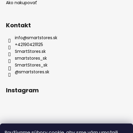
Ako nakupovať
Kontakt
info
@
smartstores.sk
+421904211125
SmartStores.sk
smartstores_sk
SmartStores_sk
@smartstores.sk
Instagram
Používame súbory cookie, aby sme vám umožnili