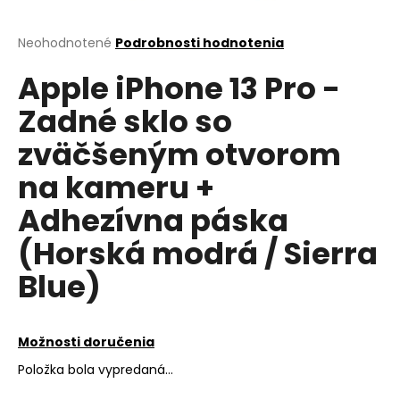
á
j
Priemerné
Neohodnotené
Podrobnosti hodnotenia
hodnotenie
s
Apple iPhone 13 Pro -
produktu
ť
je
Zadné sklo so
?
0,0
z
zväčšeným otvorom
5
hviezdičiek.
na kameru +
HĽADAŤ
Adhezívna páska
(Horská modrá / Sierra
Blue)
O
d
p
o
Možnosti doručenia
r
Položka bola vypredaná…
ú