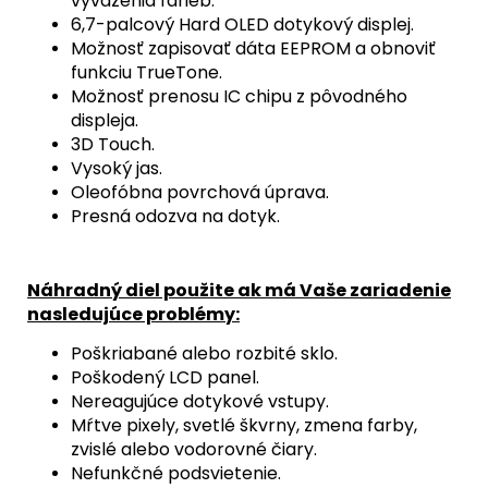
vyváženia farieb.
6,7-palcový Hard OLED dotykový displej.
Možnosť zapisovať dáta EEPROM a obnoviť
funkciu TrueTone.
Možnosť prenosu IC chipu z pôvodného
displeja.
3D Touch.
Vysoký jas.
Oleofóbna povrchová úprava.
Presná odozva na dotyk.
Náhradný diel použite ak má Vaše zariadenie
nasledujúce problémy:
Poškriabané alebo rozbité sklo.
Poškodený LCD panel.
Nereagujúce dotykové vstupy.
Mŕtve pixely, svetlé škvrny, zmena farby,
zvislé alebo vodorovné čiary.
Nefunkčné podsvietenie.