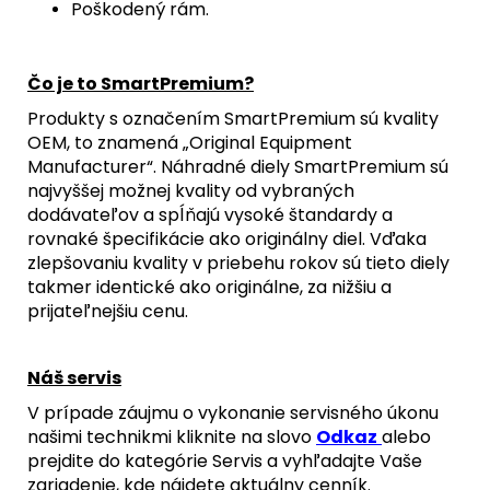
Poškodený rám.
Čo je to SmartPremium?
Produkty s označením SmartPremium sú kvality
OEM, to znamená „Original Equipment
Manufacturer“. Náhradné diely SmartPremium sú
najvyššej možnej kvality od vybraných
dodávateľov a spĺňajú vysoké štandardy a
rovnaké špecifikácie ako originálny diel. Vďaka
zlepšovaniu kvality v priebehu rokov sú tieto diely
takmer identické ako originálne, za nižšiu a
prijateľnejšiu cenu.
Náš servis
V prípade záujmu o vykonanie servisného úkonu
našimi technikmi kliknite na slovo
Odkaz
alebo
prejdite do kategórie Servis a vyhľadajte Vaše
zariadenie, kde nájdete aktuálny cenník.