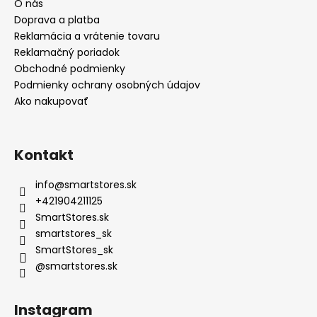
O nás
Doprava a platba
Reklamácia a vrátenie tovaru
Reklamačný poriadok
Obchodné podmienky
Podmienky ochrany osobných údajov
Ako nakupovať
Kontakt
info
@
smartstores.sk
+421904211125
SmartStores.sk
smartstores_sk
SmartStores_sk
@smartstores.sk
Instagram