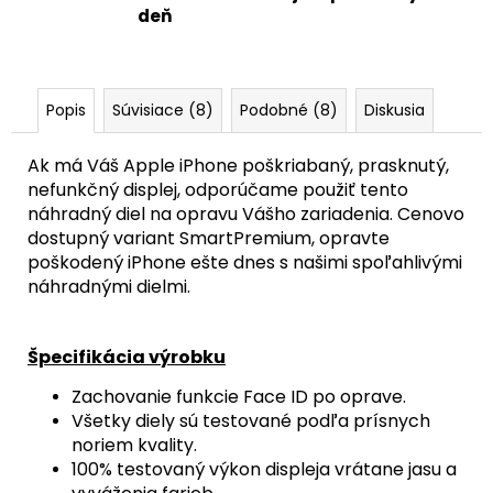
MAGSAFE
deň
MAGNETICKÝ
KRÚŽOK
+
SKLÍČKA
KAMERY
Popis
Súvisiace (8)
Podobné (8)
Diskusia
(ZELENÁ
/
GREEN)
Ak má Váš Apple iPhone poškriabaný, prasknutý,
-
ORIGINAL
nefunkčný displej, odporúčame použiť tento
APPLE
náhradný diel na opravu Vášho zariadenia. Cenovo
27,90
dostupný variant SmartPremium, opravte
€
poškodený iPhone ešte dnes s našimi spoľahlivými
náhradnými dielmi.
Špecifikácia výrobku
Zachovanie funkcie Face ID po oprave.
Všetky diely sú testované podľa prísnych
noriem kvality.
100% testovaný výkon displeja vrátane jasu a