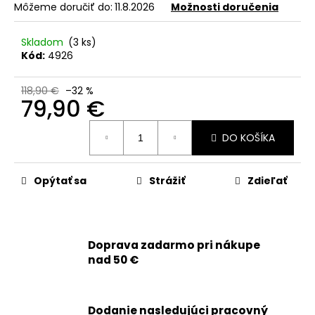
č
Môžeme doručiť do:
11.8.2026
Možnosti doručenia
a
m
Skladom
(3 ks)
e
Kód:
4926
APPLE
118,90 €
–32 %
79,90 €
IPHONE
15
-
Jednotková
SKLO
DO KOŠÍKA
cena:
ZADNÉHO
KRYTU
/
Opýtať sa
Strážiť
Zdieľať
HOUSINGU
+
BEZDRÔTOVÉ
NABÍJANIE
+
NFC
Doprava zadarmo pri nákupe
+
nad 50 €
BLESK
+
MIKROFÓN
+
Dodanie nasledujúci pracovný