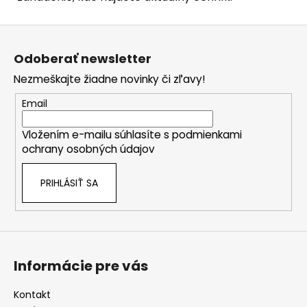
Z
á
Odoberať newsletter
p
Nezmeškajte žiadne novinky či zľavy!
ä
t
Email
i
Vložením e-mailu súhlasíte s
podmienkami
e
ochrany osobných údajov
PRIHLÁSIŤ SA
Informácie pre vás
Kontakt