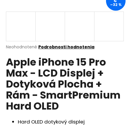
€
–32 %
á
j
s
ť
?
Priemerné
Neohodnotené
Podrobnosti hodnotenia
hodnotenie
Apple iPhone 15 Pro
produktu
je
HĽADAŤ
Max - LCD Displej +
0,0
z
Dotyková Plocha +
5
hviezdičiek.
Rám - SmartPremium
O
d
Hard OLED
p
o
r
Hard OLED dotykový displej
ú