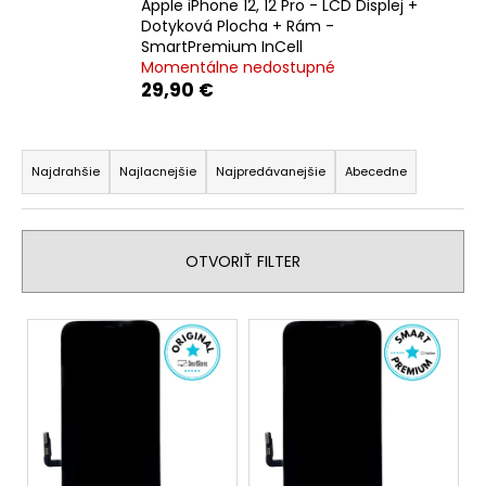
Apple iPhone 12, 12 Pro - LCD Displej +
á
Dotyková Plocha + Rám -
SmartPremium InCell
j
Momentálne nedostupné
s
29,90 €
ť
?
R
a
Najdrahšie
Najlacnejšie
Najpredávanejšie
Abecedne
d
e
HĽADAŤ
n
OTVORIŤ FILTER
i
e
V
p
O
ý
d
r
p
p
o
i
o
d
s
r
u
p
ú
k