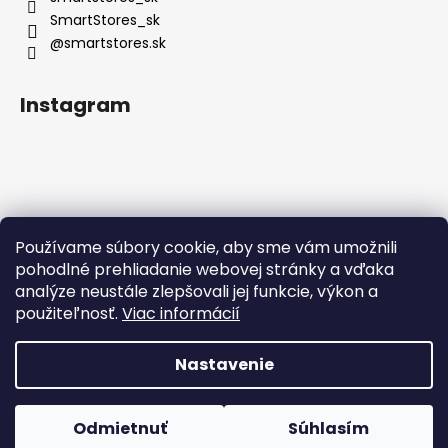
SmartStores_sk
@smartstores.sk
Instagram
Používame súbory cookie, aby sme vám umožnili
Sledovať na Instagrame
pohodlné prehliadanie webovej stránky a vďaka
analýze neustále zlepšovali jej funkcie, výkon a
použiteľnosť.
Viac informácií
Nastavenie
Vytvoril Shoptet
Odmietnuť
Súhlasím
Copyright 2026
SmartStores
. Všetky práva vyhradené.
DOPRAVA ZADARMO PRI NÁKUPE NAD 50 €