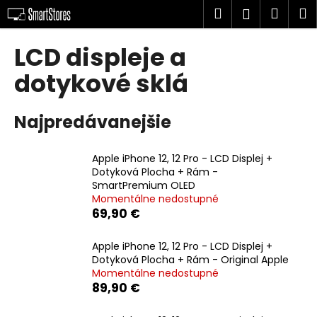
K
Prejsť
Hľadať
Náku
M
Prihlásen
na
o
obsah
Späť
Späť
košík
š
LCD displeje a
í
Č
dotykové sklá
k
o
p
Najpredávanejšie
o
t
Apple iPhone 12, 12 Pro - LCD Displej +
r
Dotyková Plocha + Rám -
e
SmartPremium OLED
Momentálne nedostupné
b
69,90 €
u
j
Apple iPhone 12, 12 Pro - LCD Displej +
e
Dotyková Plocha + Rám - Original Apple
Momentálne nedostupné
t
89,90 €
e
n