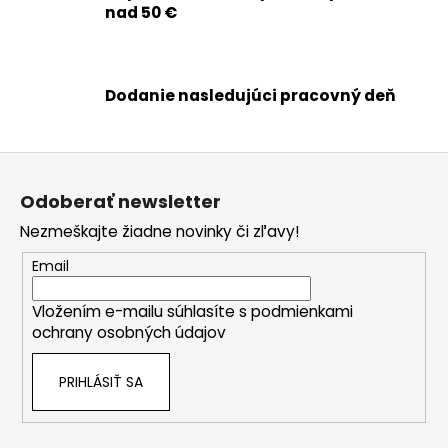
nad 50 €
d
a
c
i
Dodanie nasledujúci pracovný deň
e
p
r
Z
v
á
k
Odoberať newsletter
p
y
Nezmeškajte žiadne novinky či zľavy!
ä
v
ý
t
Email
p
i
i
Vložením e-mailu súhlasíte s
podmienkami
e
s
ochrany osobných údajov
u
PRIHLÁSIŤ SA