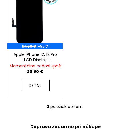
8,90
€
67,90 €
–55 %
Apple iPhone 12, 12 Pro
- LCD Displej +
Dotyková Plocha +
Momentálne nedostupné
Rám - SmartPremium
29,90 €
InCell
DETAIL
3
položiek celkom
O
v
l
Doprava zadarmo pri nákupe
á