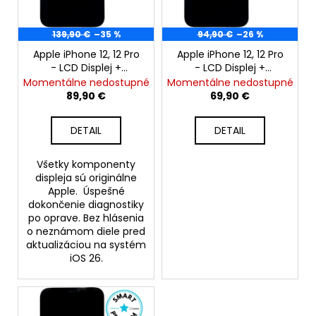
č
r
t
a
o
m
o
139,90 €
–35 %
94,90 €
–26 %
d
e
v
Apple iPhone 12, 12 Pro
Apple iPhone 12, 12 Pro
u
- LCD Displej +
- LCD Displej +
k
Dotyková Plocha +
Dotyková Plocha +
Momentálne nedostupné
Momentálne nedostupné
APPLE
t
Rám - Original Apple
Rám - SmartPremium
89,90 €
69,90 €
IPHONE
OLED
o
11
PRO
v
DETAIL
DETAIL
MAX
-
ZADNÉ
Všetky komponenty
SKLO
displeja sú originálne
SO
Apple. Úspešné
ZVÄČŠENÝM
dokončenie diagnostiky
OTVOROM
po oprave. Bez hlásenia
NA
o neznámom diele pred
KAMERU
+
aktualizáciou na systém
ADHEZÍVNA
iOS 26.
PÁSKA
(STRIEBORNÁ
/
SILVER)