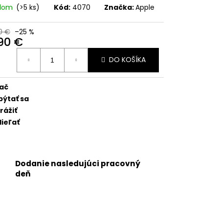
 - OEM BATÉRIA
adom
(>5 ks)
Kód:
4070
Značka:
Apple
RTPREMIUM
0 €
–25 %
,90 €
otková
DO KOŠÍKA
:
lač
pýtať sa
rážiť
ieľať
Dodanie nasledujúci pracovný
deň