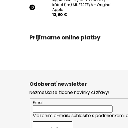
kábel (1m) MUF72ZE/A - Original
Apple
13,90 €
Prijímame online platby
Z
á
Odoberať newsletter
p
Nezmeškajte žiadne novinky či zľavy!
ä
t
Email
i
Vložením e-mailu súhlasíte s
podmienkami o
e