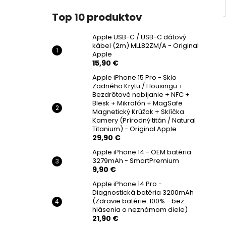
Top 10 produktov
Apple USB-C / USB-C dátový
kábel (2m) MLL82ZM/A - Original
Apple
15,90 €
Apple iPhone 15 Pro - Sklo
Zadného Krytu / Housingu +
Bezdrôtové nabíjanie + NFC +
Blesk + Mikrofón + MagSafe
Magnetický Krúžok + Sklíčka
Kamery (Prírodný titán / Natural
Titanium) - Original Apple
29,90 €
Apple iPhone 14 - OEM batéria
3279mAh - SmartPremium
9,90 €
Apple iPhone 14 Pro -
Diagnostická batéria 3200mAh
(Zdravie batérie: 100% - bez
hlásenia o neznámom diele)
21,90 €