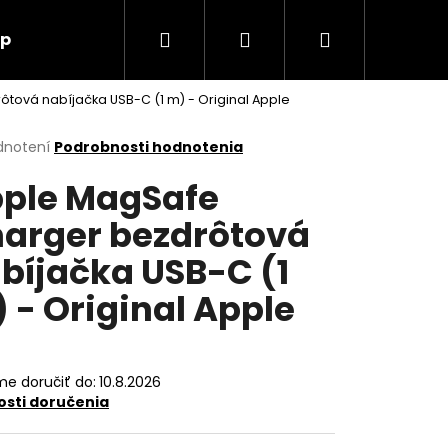
Hľadať
Prihlásenie
Nákupný
up
O nás
Kontakt
tová nabíjačka USB-C (1 m) - Original Apple
košík
erné
dnotení
Podrobnosti hodnotenia
tenie
ple MagSafe
ktu
arger bezdrôtová
bíjačka USB-C (1
ičiek.
 - Original Apple
e doručiť do:
10.8.2026
sti doručenia
Nasledujúce