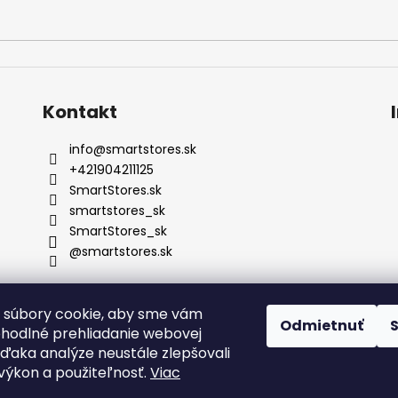
Kontakt
info
@
smartstores.sk
+421904211125
SmartStores.sk
smartstores_sk
SmartStores_sk
@smartstores.sk
 súbory cookie, aby sme vám
Odmietnuť
ohodlné prehliadanie webovej
vďaka analýze neustále zlepšovali
, výkon a použiteľnosť.
Viac