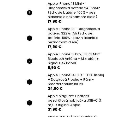
Apple iPhone 13 Mini -
Diagnostická batéria 2406mAh
(Zdravie batérie: 100% - bez
hlásenia o neznámom diele)
17,90 €
Apple iPhone 13 - Diagnostická
batéria 3227mAh (Zdravie
batérie: 100% - bez hlásenia o
neznámom diele)
17,90 €
Apple iPhone 13 Pro, 13 Pro Max -
Bluetooth Anténa + Mikrofón +
Signal Flex Kábel
6,90 €
Apple iPhone 14 Plus - LCD Displej
+ Dotyková Plocha + Rám -
SmartPremium InCell
34,90 €
Apple MagSafe Charger
bezdrôtová nabíjačka USB-C (1
m) - Original Apple
31,90 €
Apple USB-C / USB-C dátový