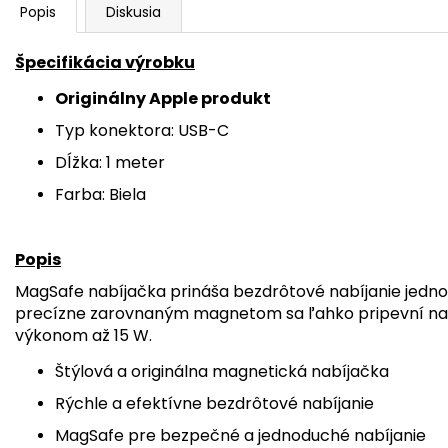
Popis
Diskusia
Špecifikácia výrobku
Originálny Apple produkt
Typ konektora: USB-C
Dĺžka: 1 meter
Farba: Biela
Popis
MagSafe nabíjačka prináša bezdrôtové nabíjanie je
precízne zarovnaným magnetom sa ľahko pripevní na i
výkonom až 15 W.
Štýlová a originálna magnetická nabíjačka
Rýchle a efektívne bezdrôtové nabíjanie
MagSafe pre bezpečné a jednoduché nabíjanie