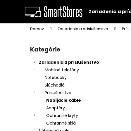
K
Prejsť
na
o
Zariadenia a prí
obsah
Späť
Späť
š
do
do
í
Domov
Zariadenia a príslušenstvo
Prís
k
obchodu
obchodu
B
o
Kategórie
Preskočiť
č
kategórie
n
Zariadenia a príslušenstvo
ý
Mobilné telefóny
p
Notebooky
a
Slúchadlá
n
Príslušenstvo
e
Nabíjacie káble
l
Adaptéry
Ochranné kryty
Ochranné sklá
Náhradné diely