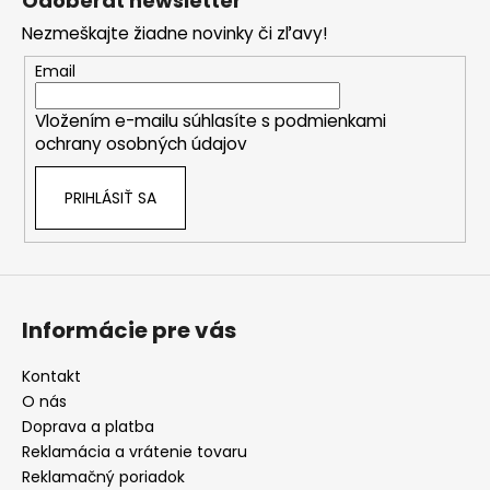
Odoberať newsletter
p
y
Nezmeškajte žiadne novinky či zľavy!
ä
v
ý
t
Email
p
i
i
Vložením e-mailu súhlasíte s
podmienkami
e
s
ochrany osobných údajov
u
PRIHLÁSIŤ SA
Informácie pre vás
Kontakt
O nás
Doprava a platba
Reklamácia a vrátenie tovaru
Reklamačný poriadok