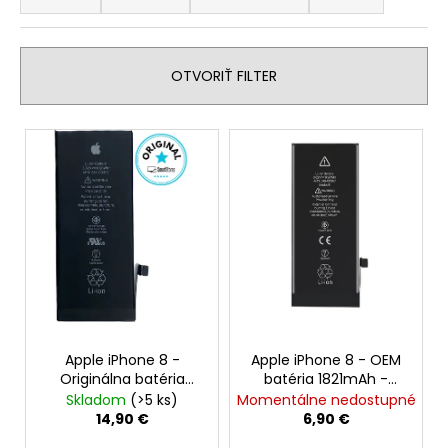
d
á
e
j
n
s
OTVORIŤ FILTER
i
ť
e
?
V
p
ý
r
p
o
i
d
HĽADAŤ
s
u
p
k
r
t
o
O
o
d
d
v
p
Apple iPhone 8 -
Apple iPhone 8 - OEM
u
Originálna batéria
batéria 1821mAh -
o
k
1821mAh
SmartPremium
Skladom
(>5 ks)
Momentálne nedostupné
r
t
14,90 €
6,90 €
ú
o