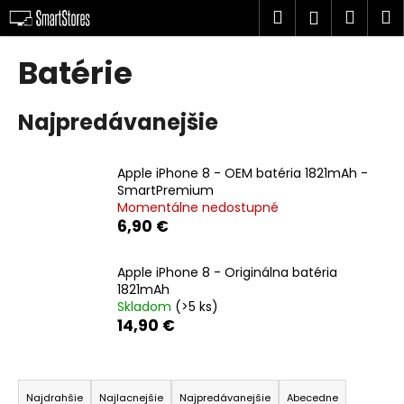
K
Prejsť
Hľadať
Náku
M
Prihlásen
na
o
obsah
Späť
Späť
košík
š
Batérie
í
Č
k
Najpredávanejšie
o
p
o
Apple iPhone 8 - OEM batéria 1821mAh -
t
SmartPremium
Momentálne nedostupné
r
6,90 €
e
b
Apple iPhone 8 - Originálna batéria
u
1821mAh
j
Skladom
(>5 ks)
14,90 €
e
t
R
e
a
n
Najdrahšie
Najlacnejšie
Najpredávanejšie
Abecedne