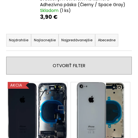
Adhezívna páska (Čierny / Space Gray)
á
Skladom
(1 ks)
j
3,90 €
s
ť
R
?
a
Najdrahšie
Najlacnejšie
Najpredávanejšie
Abecedne
d
e
n
OTVORIŤ FILTER
i
HĽADAŤ
e
V
AKCIA
p
ý
r
O
p
o
d
i
p
d
s
o
u
p
r
k
r
ú
t