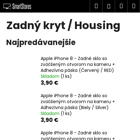
K
Prejsť
Hľadať
Náku
M
Prihlásen
na
o
obsah
Späť
Späť
košík
š
Zadný kryt / Housing
í
Č
k
Najpredávanejšie
o
p
o
Apple iPhone 8 - Zadné sklo so
zväčšeným otvorom na kameru +
t
Adhezívna páska (Červený / RED)
r
Skladom
(1 ks)
e
3,90 €
b
Apple iPhone 8 - Zadné sklo so
u
zväčšeným otvorom na kameru +
j
Adhezívna páska (Biely / Silver)
e
Skladom
(1 ks)
3,90 €
t
e
Apple iPhone 8 - Zadné sklo so
n
zväčšeným otvorom na kameru +