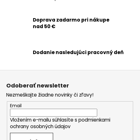
O
v
l
Doprava zadarmo pri nákupe
á
nad 50 €
d
a
c
i
Dodanie nasledujúci pracovný deň
e
p
r
Z
v
á
k
Odoberať newsletter
p
y
Nezmeškajte žiadne novinky či zľavy!
ä
v
ý
t
Email
p
i
i
Vložením e-mailu súhlasíte s
podmienkami
e
s
ochrany osobných údajov
u