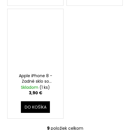
Apple iPhone 8 -
Zadné sklo so
zväčšeným otvorom
Skladom
(1 ks)
na kameru +
3,90 €
Adhezívna páska
(Zlatý / Gold)
DO KOŠÍKA
9
položiek celkom