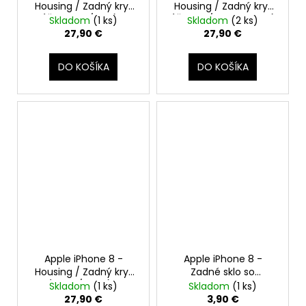
Housing / Zadný kryt
Housing / Zadný kryt
54,90
€
(Červený / RED) -
(Čierny / Space Gray)
Skladom
(1 ks)
Skladom
(2 ks)
Original Apple
- Original Apple
27,90 €
27,90 €
DO KOŠÍKA
DO KOŠÍKA
Apple iPhone 8 -
Apple iPhone 8 -
Housing / Zadný kryt
Zadné sklo so
(Zlatý / Gold) -
zväčšeným otvorom
Skladom
(1 ks)
Skladom
(1 ks)
Original Apple
na kameru +
27,90 €
3,90 €