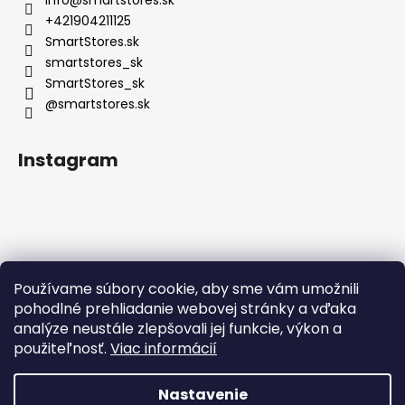
+421904211125
SmartStores.sk
smartstores_sk
SmartStores_sk
@smartstores.sk
Instagram
Používame súbory cookie, aby sme vám umožnili
Sledovať na Instagrame
pohodlné prehliadanie webovej stránky a vďaka
analýze neustále zlepšovali jej funkcie, výkon a
použiteľnosť.
Viac informácií
Nastavenie