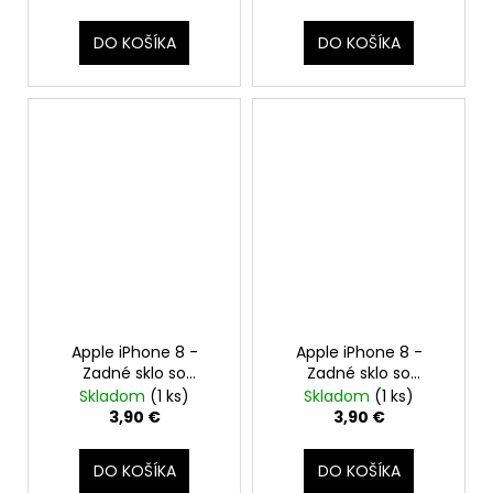
Adhezívna páska (Biely
/ Silver)
DO KOŠÍKA
DO KOŠÍKA
Apple iPhone 8 -
Apple iPhone 8 -
Zadné sklo so
Zadné sklo so
zväčšeným otvorom
zväčšeným otvorom
Skladom
(1 ks)
Skladom
(1 ks)
na kameru +
na kameru +
3,90 €
3,90 €
Adhezívna páska
Adhezívna páska
(Červený / RED)
(Čierny / Space Gray)
DO KOŠÍKA
DO KOŠÍKA