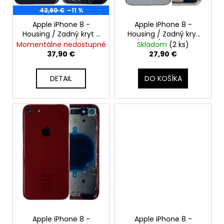
č
o
o
a
42,90 €
–11 %
d
m
v
Apple iPhone 8 -
Apple iPhone 8 -
u
e
Housing / Zadný kryt s
Housing / Zadný kryt
k
malými dielmi (Čierny
(Biely / Silver) -
Momentálne nedostupné
Skladom
(2 ks)
t
/ Space Gray) -
Original Apple
37,90 €
27,90 €
Original Apple
APPLE
o
IPHONE
v
DETAIL
DO KOŠÍKA
13
-
ORIGINÁLNA
BATÉRIA
3227MAH
(ZDRAVIE
BATÉRIE:
100%
-
BEZ
HLÁSENIA
O
NEZNÁMOM
DIELE)
49,90
€
Apple iPhone 8 -
Apple iPhone 8 -
Pôvodne: