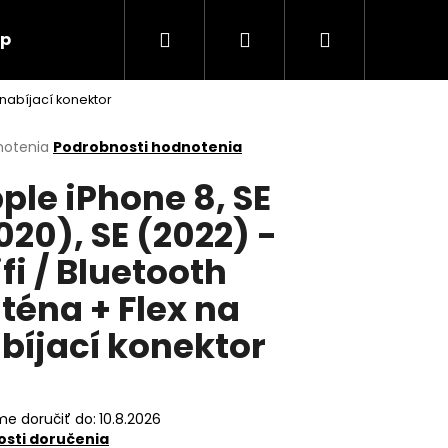
Hľadať
Prihlásenie
Nákupný
up
O nás
Kontakt
 nabíjací konektor
košík
erné
notenia
Podrobnosti hodnotenia
tenie
ple iPhone 8, SE
ktu
020), SE (2022) -
fi / Bluetooth
ičiek.
téna + Flex na
bíjací konektor
e doručiť do:
10.8.2026
Nasledujúce
sti doručenia