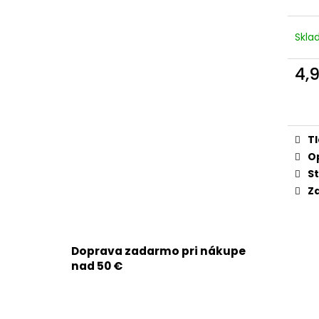
APPLE IPHONE 15 PRO - SKLO ZADNÉHO
APPLE IPHONE 14
KRYTU / HOUSINGU + BEZDRÔTOVÉ
3279MAH - SMA
NABÍJANIE + NFC + BLESK + MIKROFÓN +
9,90 €
Skl
MAGSAFE MAGNETICKÝ KRÚŽOK +
SKLÍČKA KAMERY (PRÍRODNÝ TITÁN /
NATURAL TITANIUM) - ORIGINAL APPLE
4,
29,90 €
Jedn
cena
T
O
St
Zd
Doprava zadarmo pri nákupe
nad 50 €