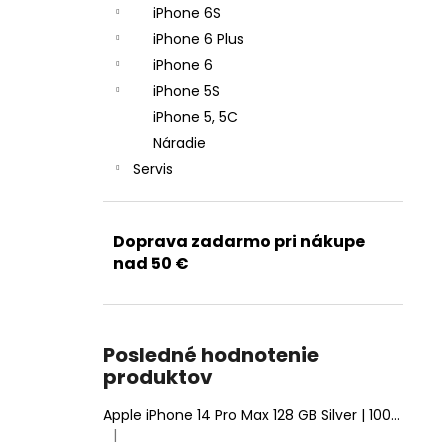
iPhone 6S
iPhone 6 Plus
iPhone 6
iPhone 5S
iPhone 5, 5C
Náradie
Servis
Doprava zadarmo pri nákupe
nad 50 €
Posledné hodnotenie
produktov
Apple iPhone 14 Pro Max 128 GB Silver | 100% Zdravie batérie | Stav: A (Výborný)
|
Hodnotenie produktu je 5 z 5 hviezdičiek.