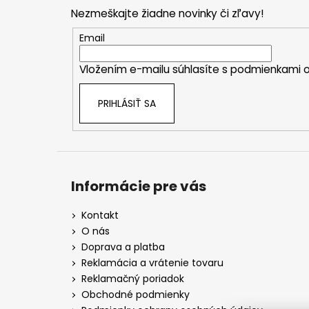
p
Nezmeškajte žiadne novinky či zľavy!
ä
t
Email
i
Vložením e-mailu súhlasíte s
podmienkami o
e
PRIHLÁSIŤ SA
Informácie pre vás
Kontakt
O nás
Doprava a platba
Reklamácia a vrátenie tovaru
Reklamačný poriadok
Obchodné podmienky