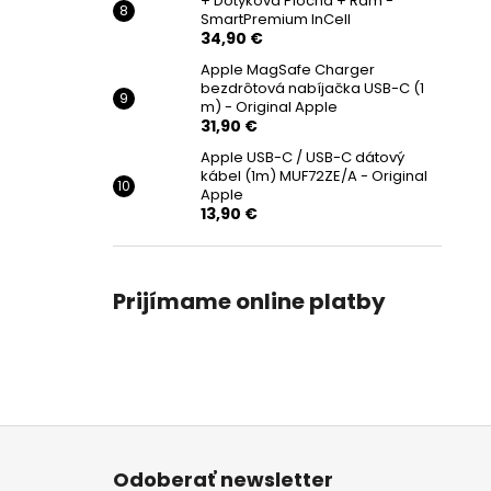
+ Dotyková Plocha + Rám -
SmartPremium InCell
34,90 €
Apple MagSafe Charger
bezdrôtová nabíjačka USB-C (1
m) - Original Apple
31,90 €
Apple USB-C / USB-C dátový
kábel (1m) MUF72ZE/A - Original
Apple
13,90 €
Prijímame online platby
Z
á
Odoberať newsletter