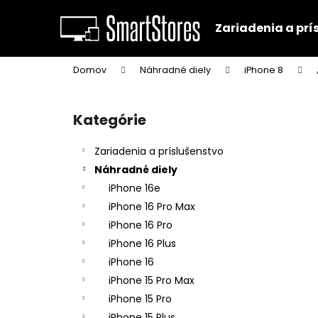
K
Prejsť
na
o
Zariadenia a prí
obsah
Späť
Späť
š
do
do
í
Domov
Náhradné diely
iPhone 8
k
obchodu
obchodu
B
o
Kategórie
Preskočiť
č
kategórie
n
Zariadenia a príslušenstvo
ý
Náhradné diely
p
iPhone 16e
a
iPhone 16 Pro Max
n
iPhone 16 Pro
e
iPhone 16 Plus
l
iPhone 16
iPhone 15 Pro Max
iPhone 15 Pro
iPhone 15 Plus