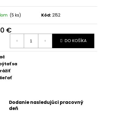
 - OEM BATÉRIA
RTPREMIUM
adom
(5 ks)
Kód:
2152
90 €
otková
DO KOŠÍKA
:
lač
pýtať sa
rážiť
ieľať
Dodanie nasledujúci pracovný
deň