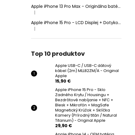
Apple iPhone 13 Pro Max - Originálna batéria 4352mAh (Zdravie batérie: 100% - bez hlásenia o neznámom diele)
|
Hodnotenie produktu je 5 z 5 hviezdičiek.
Apple iPhone 15 Pro - LCD Displej + Dotyková Plocha + Rám - SmartPremium Hard OLED
|
Hodnotenie produktu je 5 z 5 hviezdičiek.
Top 10 produktov
Apple USB-C / USB-C dátový
kábel (2m) MLL82ZM/A - Original
Apple
15,90 €
Apple iPhone 15 Pro - Sklo
Zadného Krytu / Housingu +
Bezdrôtové nabíjanie + NFC +
Blesk + Mikrofón + MagSafe
Magnetický Krúžok + Sklíčka
Kamery (Prírodný titán / Natural
Titanium) - Original Apple
29,90 €
Apple iPhone 14 - OEM batéria