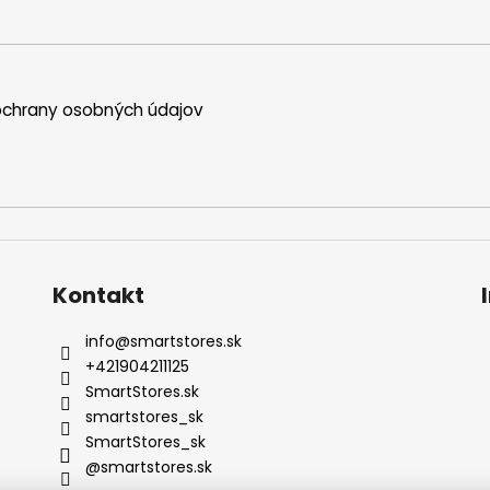
chrany osobných údajov
Kontakt
info
@
smartstores.sk
+421904211125
SmartStores.sk
smartstores_sk
SmartStores_sk
@smartstores.sk