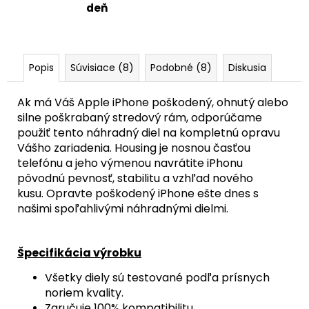
+
deň
MAGSAFE
MAGNETICKÝ
KRÚŽOK
+
SKLÍČKA
Popis
Súvisiace (8)
Podobné (8)
Diskusia
KAMERY
(PRÍRODNÝ
TITÁN
Ak má Váš Apple iPhone poškodený, ohnutý alebo
/
silne poškrabaný stredový rám, odporúčame
NATURAL
TITANIUM)
použiť tento náhradný diel na kompletnú opravu
-
Vášho zariadenia.
Housing je nosnou časťou
ORIGINAL
telefónu a jeho výmenou navrátite iPhonu
APPLE
pôvodnú pevnosť,
stabilitu a vzhľad nového
29,90
kusu.
Opravte poškodený iPhone ešte dnes s
€
našimi spoľahlivými náhradnými dielmi.
Špecifikácia výrobku
Všetky diely sú testované podľa prísnych
noriem kvality.
Zaručuje 100% kompatibilitu.