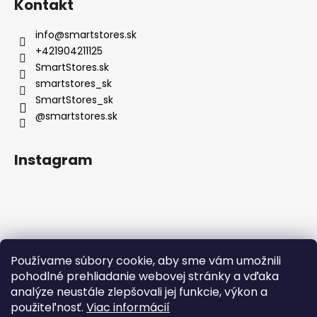
Kontakt
info
@
smartstores.sk
+421904211125
SmartStores.sk
smartstores_sk
SmartStores_sk
@smartstores.sk
Instagram
Používame súbory cookie, aby sme vám umožnili
Sledovať na Instagrame
pohodlné prehliadanie webovej stránky a vďaka
analýze neustále zlepšovali jej funkcie, výkon a
použiteľnosť.
Viac informácií