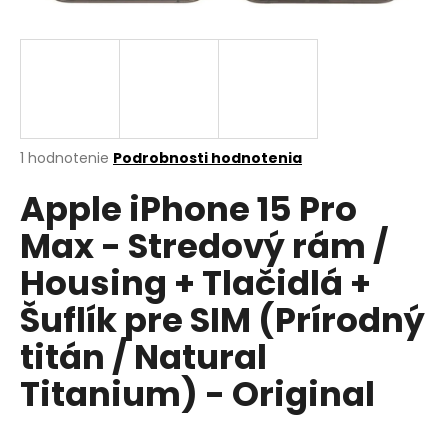
á
j
s
ť
?
Priemerné
1 hodnotenie
Podrobnosti hodnotenia
hodnotenie
Apple iPhone 15 Pro
produktu
je
HĽADAŤ
Max - Stredový rám /
5,0
z
Housing + Tlačidlá +
5
hviezdičiek.
Šuflík pre SIM (Prírodný
O
d
titán / Natural
p
Titanium) - Original
o
r
ú