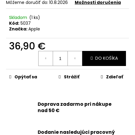
č
Môžeme doručiť do:
10.8.2026
Možnosti doručenia
a
m
Skladom
(1 ks)
e
Kód:
5037
Značka:
Apple
APPLE
36,90 €
IPHONE
15
Jednotková
PRO
DO KOŠÍKA
-
cena:
SKLO
ZADNÉHO
KRYTU
Opýtať sa
Strážiť
Zdieľať
/
HOUSINGU
+
BEZDRÔTOVÉ
NABÍJANIE
Doprava zadarmo pri nákupe
+
NFC
nad 50 €
+
BLESK
+
MIKROFÓN
Dodanie nasledujúci pracovný