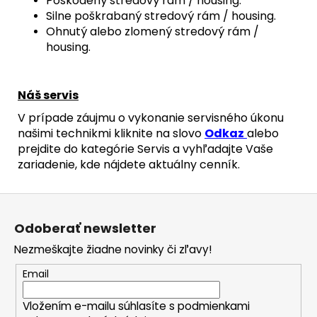
Poškodený stredový rám / housing.
Silne poškrabaný stredový rám / housing.
Ohnutý alebo zlomený stredový rám /
housing.
Náš servis
V prípade záujmu o vykonanie servisného úkonu
našimi technikmi kliknite na slovo
Odkaz
alebo
prejdite do kategórie Servis a vyhľadajte Vaše
zariadenie, kde nájdete aktuálny cenník.
Z
á
Odoberať newsletter
p
Nezmeškajte žiadne novinky či zľavy!
ä
t
Email
i
Vložením e-mailu súhlasíte s
podmienkami
e