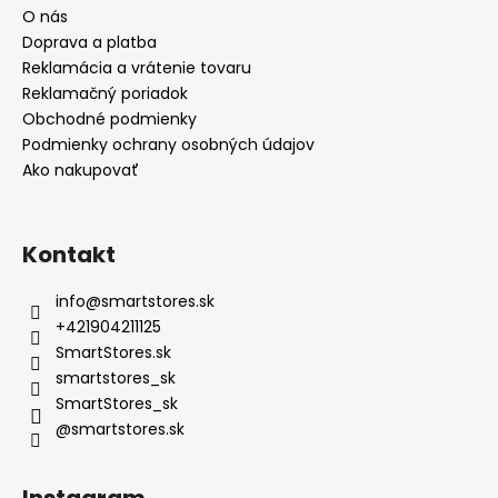
O nás
Doprava a platba
Reklamácia a vrátenie tovaru
Reklamačný poriadok
Obchodné podmienky
Podmienky ochrany osobných údajov
Ako nakupovať
Kontakt
info
@
smartstores.sk
+421904211125
SmartStores.sk
smartstores_sk
SmartStores_sk
@smartstores.sk
Instagram