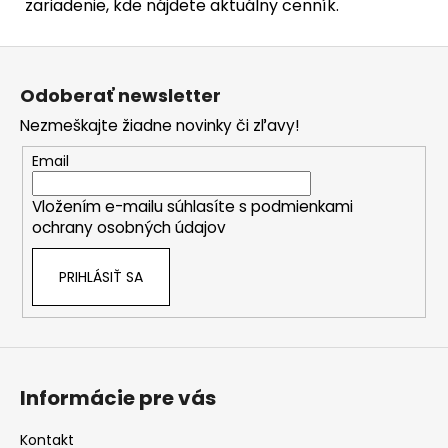
zariadenie, kde nájdete aktuálny cenník.
Z
á
Odoberať newsletter
p
Nezmeškajte žiadne novinky či zľavy!
ä
t
Email
i
Vložením e-mailu súhlasíte s
podmienkami
e
ochrany osobných údajov
PRIHLÁSIŤ SA
Informácie pre vás
Kontakt