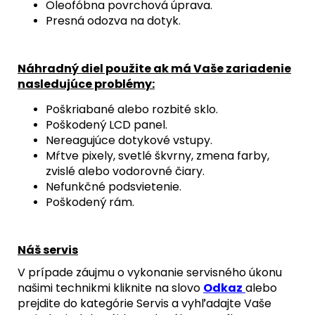
Oleofóbna povrchová úprava.
Presná odozva na dotyk.
Náhradný diel použite ak má Vaše zariadenie
nasledujúce problémy:
Poškriabané alebo rozbité sklo.
Poškodený LCD panel.
Nereagujúce dotykové vstupy.
Mŕtve pixely, svetlé škvrny, zmena farby,
zvislé alebo vodorovné čiary.
Nefunkčné podsvietenie.
Poškodený rám.
Náš servis
V prípade záujmu o vykonanie servisného úkonu
našimi technikmi kliknite na slovo
Odkaz
alebo
prejdite do kategórie Servis a vyhľadajte Vaše