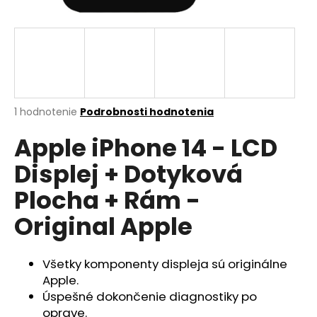
á
j
s
ť
?
Priemerné
1 hodnotenie
Podrobnosti hodnotenia
hodnotenie
Apple iPhone 14 - LCD
produktu
je
HĽADAŤ
Displej + Dotyková
5,0
z
Plocha + Rám -
5
hviezdičiek.
Original Apple
O
d
p
Všetky komponenty displeja sú originálne
o
Apple.
r
Úspešné dokončenie diagnostiky po
ú
oprave.