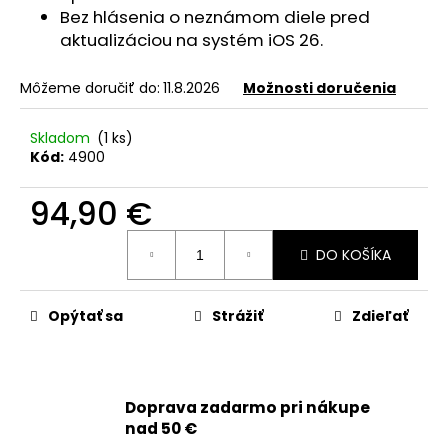
č
Bez hlásenia o neznámom diele pred
a
aktualizáciou na systém iOS 26.
m
e
Môžeme doručiť do:
11.8.2026
Možnosti doručenia
APPLE
Skladom
(1 ks)
IPHONE
Kód:
4900
XR
-
LCD
94,90 €
DISPLEJ
+
Jednotková
DOTYKOVÁ
DO KOŠÍKA
cena:
PLOCHA
+
RÁM
-
Opýtať sa
Strážiť
Zdieľať
ORIGINAL
APPLE
39,90
€
Doprava zadarmo pri nákupe
Pôvodne:
54,90
nad 50 €
€