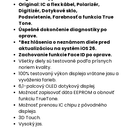
Original: IC a flex kábel, Polarizér,
Digitizér, Dotykové sklo,
Podsvietenie, Farebnosť a funkcia True
Tone.
Úspešné dokončenie diagnostiky po
oprave.
*Bez hlásenia o neznámom diele pred
aktualizáciou na systém iOS 26.
Zachovanie funkcie Face ID po oprave.
Všetky diely sú testované podľa prísnych
noriem kvality.
100% testovaný výkon displeja vrátane jasu a
vyváženia farieb.
6,1-palcový OLED dotykový displej.
Možnosť zapisovať dáta EEPROM a obnoviť
funkciu TrueTone.
Možnosť prenosu IC chipu z pôvodného
displeja.
3D Touch.
Vysoký jas.