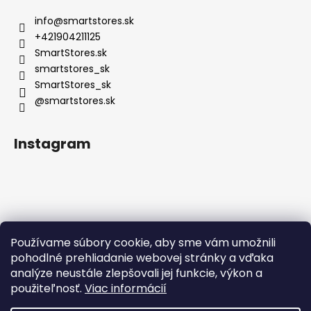
info
@
smartstores.sk
+421904211125
SmartStores.sk
smartstores_sk
SmartStores_sk
@smartstores.sk
Instagram
Používame súbory cookie, aby sme vám umožnili
Sledovať na Instagrame
pohodlné prehliadanie webovej stránky a vďaka
analýze neustále zlepšovali jej funkcie, výkon a
použiteľnosť.
Viac informácií