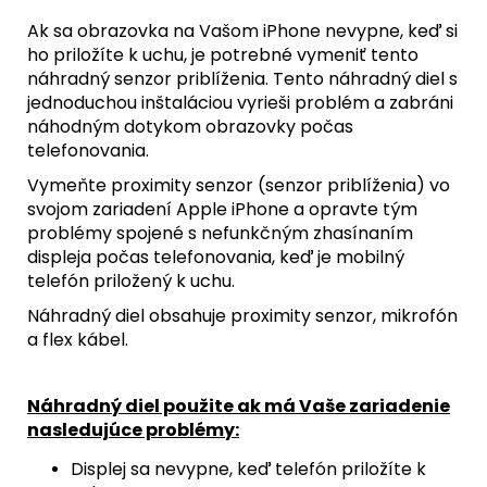
Ak sa obrazovka na Vašom iPhone nevypne, keď si
ho priložíte k uchu, je potrebné vymeniť tento
náhradný senzor priblíženia. Tento náhradný diel s
jednoduchou inštaláciou vyrieši problém a zabráni
náhodným dotykom obrazovky počas
telefonovania.
Vymeňte proximity senzor (senzor priblíženia) vo
svojom zariadení Apple iPhone a opravte tým
problémy spojené s nefunkčným zhasínaním
displeja počas telefonovania, keď je mobilný
telefón priložený k uchu.
Náhradný diel obsahuje proximity senzor, mikrofón
a flex kábel.
Náhradný diel použite ak má Vaše zariadenie
nasledujúce problémy:
Displej sa nevypne, keď telefón priložíte k