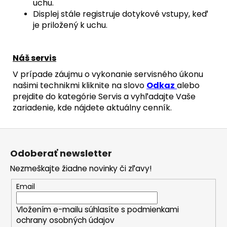
uchu.
Displej stále registruje dotykové vstupy, keď
je priložený k uchu.
Náš servis
V prípade záujmu o vykonanie servisného úkonu
našimi technikmi kliknite na slovo
Odkaz
alebo
prejdite do kategórie Servis a vyhľadajte Vaše
zariadenie, kde nájdete aktuálny cenník.
Z
á
Odoberať newsletter
p
Nezmeškajte žiadne novinky či zľavy!
ä
t
Email
i
Vložením e-mailu súhlasíte s
podmienkami
e
ochrany osobných údajov