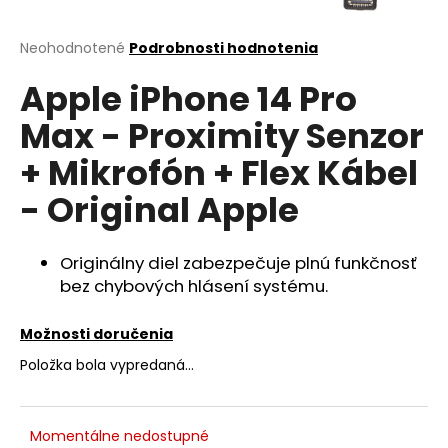
á
j
Priemerné
Neohodnotené
Podrobnosti hodnotenia
hodnotenie
s
Apple iPhone 14 Pro
produktu
ť
je
Max - Proximity Senzor
?
0,0
z
+ Mikrofón + Flex Kábel
5
hviezdičiek.
- Original Apple
HĽADAŤ
Originálny diel zabezpečuje plnú funkčnosť
bez chybových hlásení systému.
O
Možnosti doručenia
d
p
Položka bola vypredaná…
o
r
ú
Momentálne nedostupné