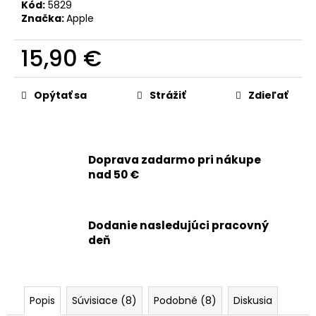
č
Kód:
5829
a
Značka:
Apple
m
e
15,90 €
Jednotková
APPLE
cena:
Opýtať sa
Strážiť
Zdieľať
USB-
C
/
USB-
C
Doprava zadarmo pri nákupe
DÁTOVÝ
KÁBEL
nad 50 €
(1M)
MUF72ZE/A
-
ORIGINAL
Dodanie nasledujúci pracovný
APPLE
deň
13,90
€
Pôvodne:
18,90
€
Popis
Súvisiace (8)
Podobné (8)
Diskusia