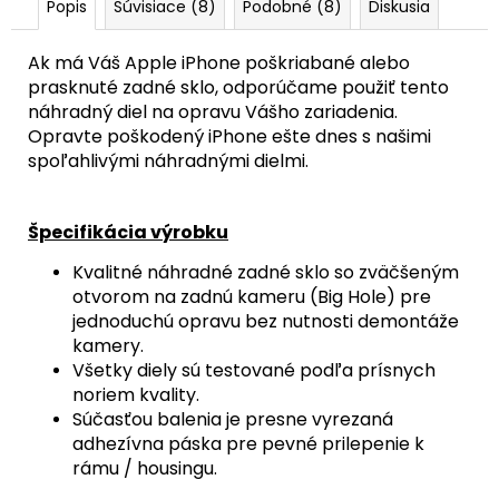
Popis
Súvisiace (8)
Podobné (8)
Diskusia
Ak má Váš Apple iPhone poškriabané alebo
prasknuté zadné sklo, odporúčame použiť tento
náhradný diel na opravu Vášho zariadenia.
Opravte poškodený iPhone ešte dnes s našimi
spoľahlivými náhradnými dielmi.
Špecifikácia výrobku
Kvalitné náhradné zadné sklo so zväčšeným
otvorom na zadnú kameru (Big Hole) pre
jednoduchú opravu bez nutnosti demontáže
kamery.
Všetky diely sú testované podľa prísnych
noriem kvality.
Súčasťou balenia je presne vyrezaná
adhezívna páska pre pevné prilepenie k
rámu / housingu.