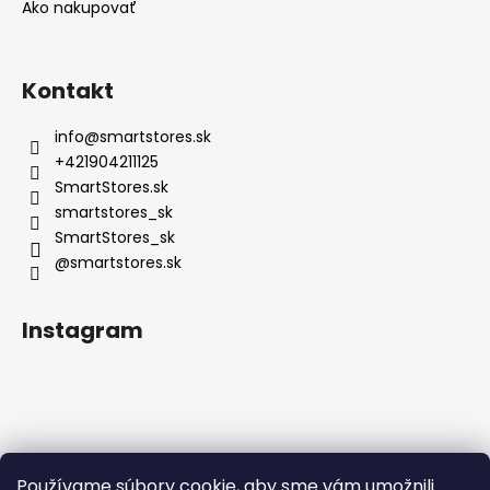
Ako nakupovať
Kontakt
info
@
smartstores.sk
+421904211125
SmartStores.sk
smartstores_sk
SmartStores_sk
@smartstores.sk
Instagram
Používame súbory cookie, aby sme vám umožnili