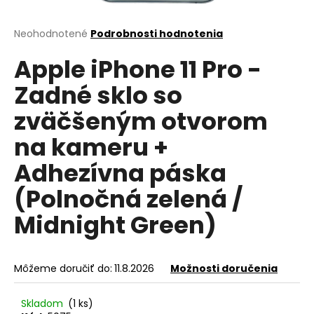
á
j
Priemerné
Neohodnotené
Podrobnosti hodnotenia
hodnotenie
s
Apple iPhone 11 Pro -
produktu
ť
je
Zadné sklo so
?
0,0
z
zväčšeným otvorom
5
hviezdičiek.
na kameru +
HĽADAŤ
Adhezívna páska
(Polnočná zelená /
Midnight Green)
O
d
p
o
Môžeme doručiť do:
11.8.2026
Možnosti doručenia
r
ú
Skladom
(1 ks)