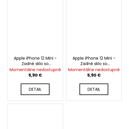
Apple iPhone 12 Mini -
Apple iPhone 12 Mini -
Zadné sklo so
Zadné sklo so
zväčšeným otvorom
zväčšeným otvorom
Momentálne nedostupné
Momentálne nedostupné
na kameru +
na kameru +
5,90 €
5,90 €
Adhezívna páska
Adhezívna páska
(Modrý / Blue)
(Zelený / Green)
DETAIL
DETAIL