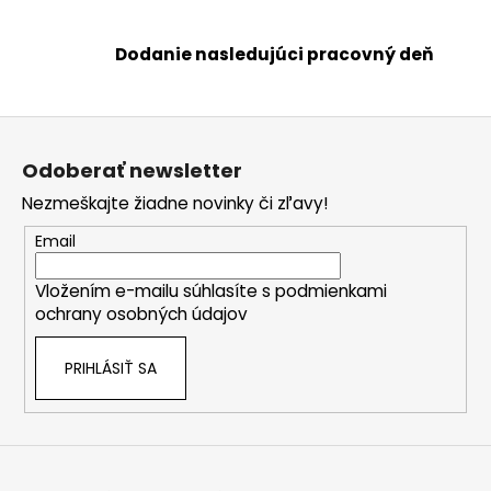
c
i
Dodanie nasledujúci pracovný deň
e
p
r
Z
v
á
k
Odoberať newsletter
p
y
Nezmeškajte žiadne novinky či zľavy!
ä
v
ý
t
Email
p
i
i
Vložením e-mailu súhlasíte s
podmienkami
e
s
ochrany osobných údajov
u
PRIHLÁSIŤ SA