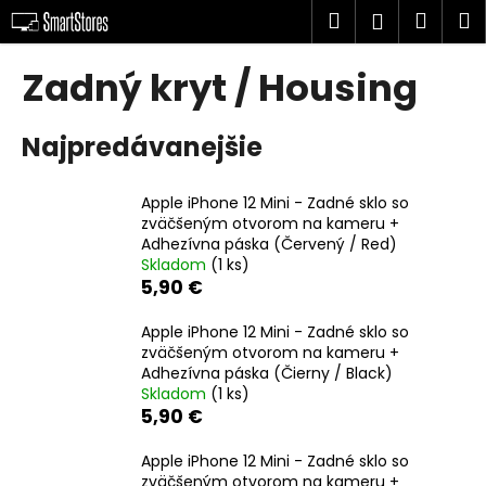
K
Prejsť
Hľadať
Náku
M
Prihlásen
na
o
obsah
Späť
Späť
košík
š
Zadný kryt / Housing
í
Č
k
Najpredávanejšie
o
p
o
Apple iPhone 12 Mini - Zadné sklo so
zväčšeným otvorom na kameru +
t
Adhezívna páska (Červený / Red)
r
Skladom
(1 ks)
e
5,90 €
b
Apple iPhone 12 Mini - Zadné sklo so
u
zväčšeným otvorom na kameru +
j
Adhezívna páska (Čierny / Black)
e
Skladom
(1 ks)
5,90 €
t
e
Apple iPhone 12 Mini - Zadné sklo so
n
zväčšeným otvorom na kameru +