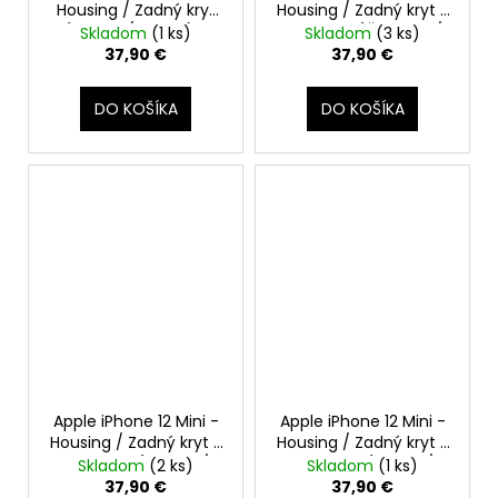
Housing / Zadný kryt
Housing / Zadný kryt s
(Zelený / Green) -
MagSafe (Červený /
Skladom
(1 ks)
Skladom
(3 ks)
Original Apple
Red) - Original Apple
37,90 €
37,90 €
DO KOŠÍKA
DO KOŠÍKA
Apple iPhone 12 Mini -
Apple iPhone 12 Mini -
Housing / Zadný kryt s
Housing / Zadný kryt s
MagSafe (Fialový /
MagSafe (Modrý /
Skladom
(2 ks)
Skladom
(1 ks)
Purple) - Original
Blue) - Original Apple
37,90 €
37,90 €