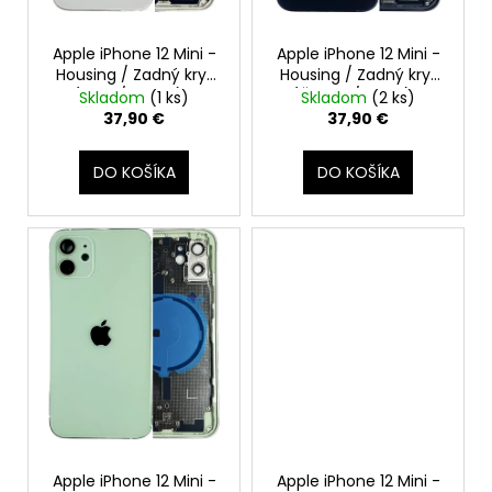
č
o
o
a
d
m
v
Apple iPhone 12 Mini -
Apple iPhone 12 Mini -
u
e
Housing / Zadný kryt
Housing / Zadný kryt
k
(Biely / White) -
(Čierny / Black) -
Skladom
(1 ks)
Skladom
(2 ks)
t
Original Apple
Original Apple
37,90 €
37,90 €
APPLE
o
IPHONE
v
DO KOŠÍKA
DO KOŠÍKA
14
PRO
MAX
-
LEPKA
POD
LCD
ADHESIVE
(TESNENIE,
LEPIACA
PÁSKA)
2,80
€
Apple iPhone 12 Mini -
Apple iPhone 12 Mini -