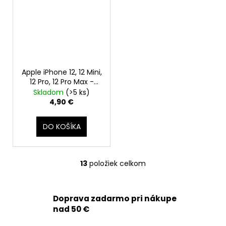
Apple iPhone 12, 12 Mini,
12 Pro, 12 Pro Max -
MagSafe magnetický
Skladom
(>5 ks)
krúžok
4,90 €
DO KOŠÍKA
13
položiek celkom
O
v
l
Doprava zadarmo pri nákupe
á
nad 50 €
d
a