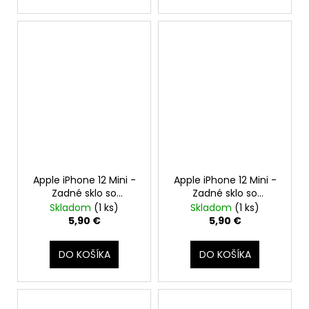
Apple iPhone 12 Mini -
Apple iPhone 12 Mini -
Zadné sklo so
Zadné sklo so
zväčšeným otvorom
zväčšeným otvorom
Skladom
(1 ks)
Skladom
(1 ks)
na kameru +
na kameru +
5,90 €
5,90 €
Adhezívna páska
Adhezívna páska
(Čierny / Black)
(Fialový / Purple)
DO KOŠÍKA
DO KOŠÍKA