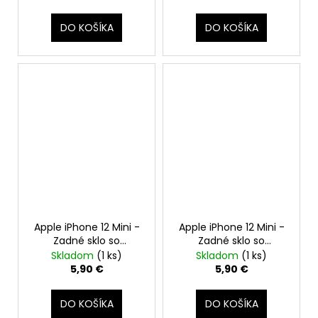
Apple
DO KOŠÍKA
DO KOŠÍKA
Apple iPhone 12 Mini -
Apple iPhone 12 Mini -
Zadné sklo so
Zadné sklo so
zväčšeným otvorom
zväčšeným otvorom
Skladom
(1 ks)
Skladom
(1 ks)
na kameru +
na kameru +
5,90 €
5,90 €
Adhezívna páska (Biely
Adhezívna páska
/ White)
(Červený / Red)
DO KOŠÍKA
DO KOŠÍKA