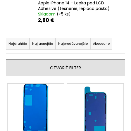
Apple iPhone 14 - Lepka pod LCD
á
Adhesive (tesnenie, lepiaca páska)
j
Skladom
(>5 ks)
2,80 €
s
ť
R
?
a
Najdrahšie
Najlacnejšie
Najpredávanejšie
Abecedne
d
e
n
HĽADAŤ
OTVORIŤ FILTER
i
e
V
p
ý
O
r
d
p
o
p
i
d
o
s
r
u
p
ú
k
r