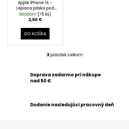
Apple iPhone 14 -
Lepiaca páska pod
batériu Adhesive
Skladom
(>5 ks)
2,50 €
DO KOŠÍKA
3
položiek celkom
O
v
l
Doprava zadarmo pri nákupe
á
nad 50 €
d
a
c
i
Dodanie nasledujúci pracovný deň
e
p
r
Z
v