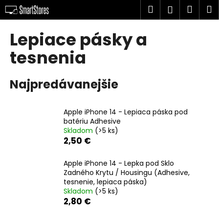
K
Prejsť
Hľadať
Náku
M
Prihlásen
na
o
obsah
Späť
Späť
košík
š
Lepiace pásky a
í
Č
tesnenia
k
o
p
Najpredávanejšie
o
t
Apple iPhone 14 - Lepiaca páska pod
r
batériu Adhesive
e
Skladom
(>5 ks)
b
2,50 €
u
Apple iPhone 14 - Lepka pod Sklo
j
Zadného Krytu / Housingu (Adhesive,
e
tesnenie, lepiaca páska)
t
Skladom
(>5 ks)
2,80 €
e
n