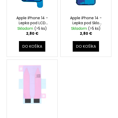
č
t
o
a
o
m
d
v
e
Apple iPhone 14 -
Apple iPhone 14 -
u
Lepka pod LCD
Lepka pod Sklo
k
Adhesive (tesnenie,
Zadného Krytu /
Skladom
(>5 ks)
Skladom
(>5 ks)
t
lepiaca páska)
Housingu (Adhesive,
APPLE
2,80 €
2,80 €
USB-
tesnenie, lepiaca
o
C
páska)
v
DO KOŠÍKA
DO KOŠÍKA
/
USB-
C
DÁTOVÝ
KÁBEL
(2M)
MLL82ZM/A
-
ORIGINAL
APPLE
15,90
€
Pôvodne:
21,90
€