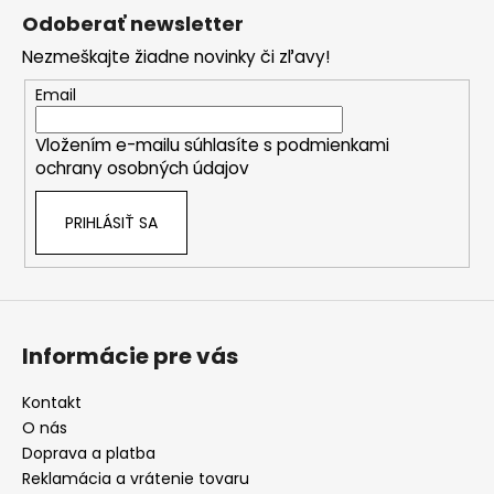
á
k
Odoberať newsletter
p
y
Nezmeškajte žiadne novinky či zľavy!
ä
v
ý
t
Email
p
i
i
Vložením e-mailu súhlasíte s
podmienkami
e
s
ochrany osobných údajov
u
PRIHLÁSIŤ SA
Informácie pre vás
Kontakt
O nás
Doprava a platba
Reklamácia a vrátenie tovaru