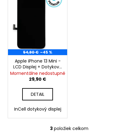
54,90 €
–45 %
Apple iPhone 13 Mini -
LCD Displej + Dotyková
Plocha + Rám -
Momentálne nedostupné
SmartPremium InCell
29,90 €
DETAIL
InCell dotykový displej
3
položiek celkom
O