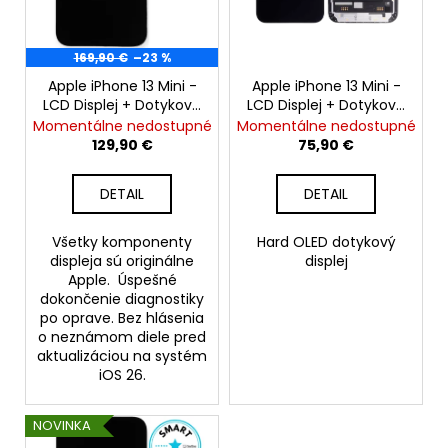
č
k
r
a
t
o
m
o
169,90 €
–23 %
d
e
v
Apple iPhone 13 Mini -
Apple iPhone 13 Mini -
u
LCD Displej + Dotyková
LCD Displej + Dotyková
k
Plocha + Rám -
Plocha + Rám -
APPLE
Momentálne nedostupné
Momentálne nedostupné
t
MAGSAFE
Original Apple (Bez
SmartPremium Hard
129,90 €
75,90 €
CHARGER
hlásenia o neznámom
OLED
o
BEZDRÔTOVÁ
diele*)
v
NABÍJAČKA
DETAIL
DETAIL
USB-
C
Všetky komponenty
Hard OLED dotykový
(1
displeja sú originálne
displej
M)
-
Apple. Úspešné
ORIGINAL
dokončenie diagnostiky
APPLE
po oprave. Bez hlásenia
o neznámom diele pred
31,90
aktualizáciou na systém
€
Pôvodne:
iOS 26.
42,90
€
NOVINKA