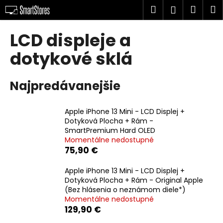
K
Prejsť
Hľadať
Náku
M
Prihlásen
na
o
obsah
Späť
Späť
košík
š
LCD displeje a
í
Č
dotykové sklá
k
o
p
Najpredávanejšie
o
t
Apple iPhone 13 Mini - LCD Displej +
r
Dotyková Plocha + Rám -
e
SmartPremium Hard OLED
Momentálne nedostupné
b
75,90 €
u
j
Apple iPhone 13 Mini - LCD Displej +
Dotyková Plocha + Rám - Original Apple
e
(Bez hlásenia o neznámom diele*)
t
Momentálne nedostupné
e
129,90 €
n