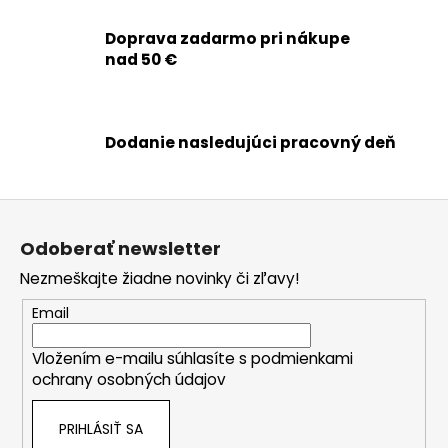
v
l
Doprava zadarmo pri nákupe
á
nad 50 €
d
a
c
i
Dodanie nasledujúci pracovný deň
e
p
r
Z
v
á
k
Odoberať newsletter
p
y
Nezmeškajte žiadne novinky či zľavy!
ä
v
ý
t
Email
p
i
i
Vložením e-mailu súhlasíte s
podmienkami
e
s
ochrany osobných údajov
u
PRIHLÁSIŤ SA