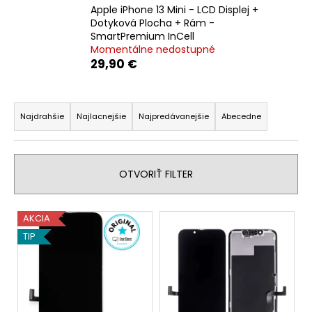
Apple iPhone 13 Mini - LCD Displej +
á
Dotyková Plocha + Rám -
j
SmartPremium InCell
s
Momentálne nedostupné
29,90 €
ť
?
R
a
Najdrahšie
Najlacnejšie
Najpredávanejšie
Abecedne
d
e
HĽADAŤ
n
OTVORIŤ FILTER
i
e
V
AKCIA
O
p
ý
d
TIP
r
p
p
o
o
i
d
r
s
u
ú
p