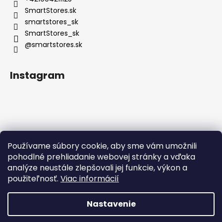
SmartStores.sk
smartstores_sk
SmartStores_sk
@smartstores.sk
Instagram
Používame súbory cookie, aby sme vám umožnili
Sledovať na Instagrame
pohodlné prehliadanie webovej stránky a vďaka
analýze neustále zlepšovali jej funkcie, výkon a
použiteľnosť.
Viac informácií
Nastavenie
Vytvoril Shoptet