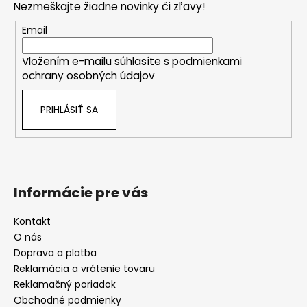
Nezmeškajte žiadne novinky či zľavy!
ä
v
ý
t
Email
p
i
i
Vložením e-mailu súhlasíte s
podmienkami
e
s
ochrany osobných údajov
u
PRIHLÁSIŤ SA
Informácie pre vás
Kontakt
O nás
Doprava a platba
Reklamácia a vrátenie tovaru
Reklamačný poriadok
Obchodné podmienky