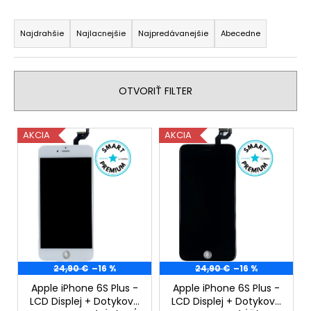
á
R
j
a
Najdrahšie
Najlacnejšie
Najpredávanejšie
Abecedne
s
d
ť
e
?
n
OTVORIŤ FILTER
i
e
V
AKCIA
AKCIA
p
ý
r
HĽADAŤ
p
o
i
d
s
u
p
O
k
d
r
t
p
o
o
o
24,90 €
–16 %
24,90 €
–16 %
d
r
v
Apple iPhone 6S Plus -
Apple iPhone 6S Plus -
u
ú
LCD Displej + Dotyková
LCD Displej + Dotyková