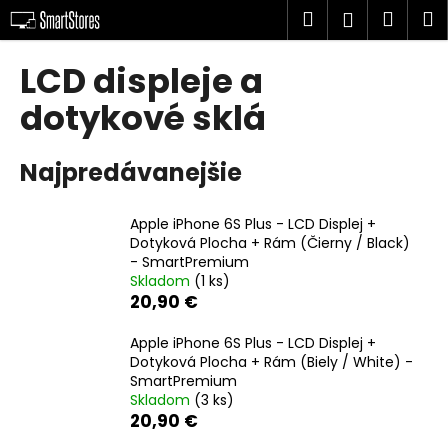
K
Prejsť
Hľadať
Náku
M
Prihlásen
na
o
obsah
Späť
Späť
košík
š
LCD displeje a
í
Č
dotykové sklá
k
o
p
Najpredávanejšie
o
t
Apple iPhone 6S Plus - LCD Displej +
r
Dotyková Plocha + Rám (Čierny / Black)
e
- SmartPremium
Skladom
(1 ks)
b
20,90 €
u
j
Apple iPhone 6S Plus - LCD Displej +
Dotyková Plocha + Rám (Biely / White) -
e
SmartPremium
t
Skladom
(3 ks)
e
20,90 €
n