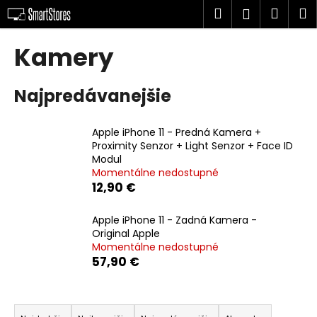
K
Prejsť
Hľadať
Náku
M
Prihlásen
na
o
obsah
Späť
Späť
košík
š
Kamery
í
Č
k
Najpredávanejšie
o
p
o
Apple iPhone 11 - Predná Kamera +
Proximity Senzor + Light Senzor + Face ID
t
Modul
r
Momentálne nedostupné
e
12,90 €
b
u
Apple iPhone 11 - Zadná Kamera -
Original Apple
j
Momentálne nedostupné
e
57,90 €
t
e
R
n