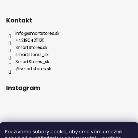
Kontakt
info
@
smartstores.sk
+421904211125
SmartStores.sk
smartstores_sk
SmartStores_sk
@smartstores.sk
Instagram
Používame súbory cookie, aby sme vám umožnili
Sledovať na Instagrame