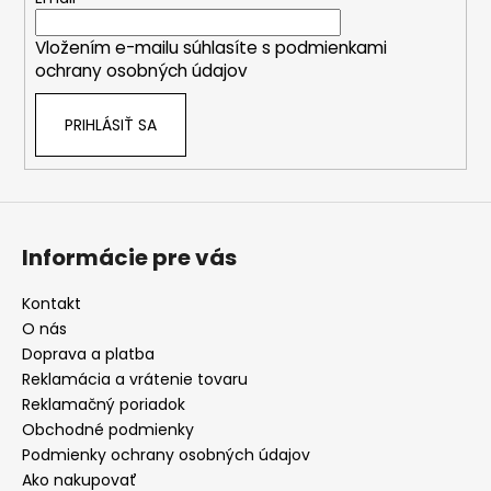
t
p
i
i
Vložením e-mailu súhlasíte s
podmienkami
e
s
ochrany osobných údajov
u
PRIHLÁSIŤ SA
Informácie pre vás
Kontakt
O nás
Doprava a platba
Reklamácia a vrátenie tovaru
Reklamačný poriadok
Obchodné podmienky
Podmienky ochrany osobných údajov
Ako nakupovať