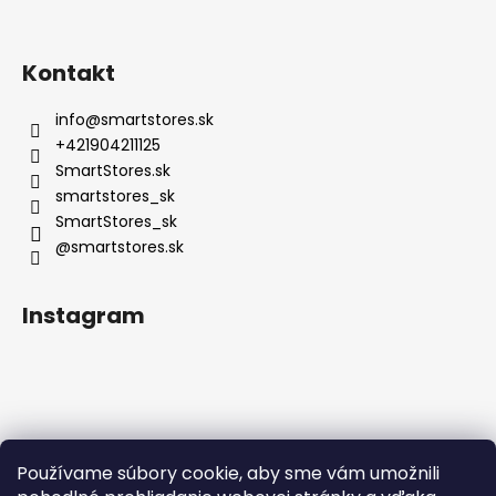
Kontakt
info
@
smartstores.sk
+421904211125
SmartStores.sk
smartstores_sk
SmartStores_sk
@smartstores.sk
Instagram
Používame súbory cookie, aby sme vám umožnili
Sledovať na Instagrame