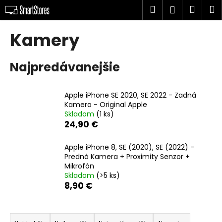
K
Prejsť
Hľadať
Náku
M
Prihlásen
na
o
obsah
Späť
Späť
košík
š
Kamery
í
Č
k
Najpredávanejšie
o
p
o
Apple iPhone SE 2020, SE 2022 - Zadná
t
Kamera - Original Apple
Skladom
(1 ks)
r
24,90 €
e
b
Apple iPhone 8, SE (2020), SE (2022) -
u
Predná Kamera + Proximity Senzor +
Mikrofón
j
Skladom
(>5 ks)
e
8,90 €
t
e
R
n