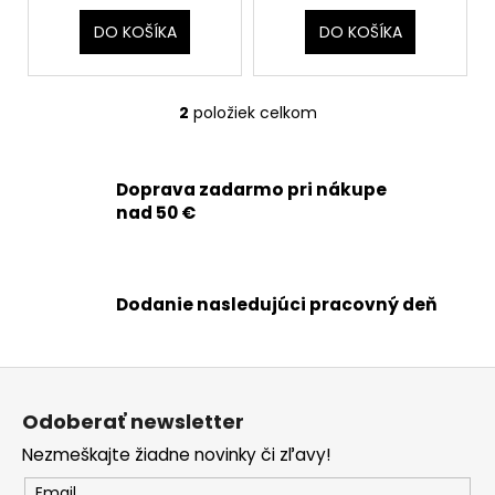
č
o
a
v
DO KOŠÍKA
DO KOŠÍKA
m
e
2
položiek celkom
O
APPLE
v
IPHONE
l
11
Doprava zadarmo pri nákupe
á
-
nad 50 €
ORIGINÁLNA
d
BATÉRIA
a
3110MAH
c
24,90
i
€
Dodanie nasledujúci pracovný deň
e
Pôvodne:
26,90
p
€
r
Z
v
á
k
Odoberať newsletter
p
y
Nezmeškajte žiadne novinky či zľavy!
ä
v
ý
Email