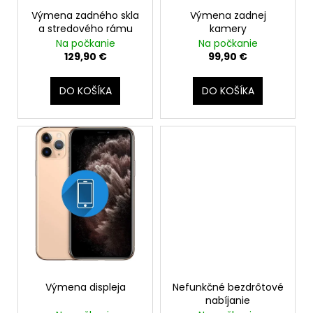
č
d
v
a
Výmena zadného skla
Výmena zadnej
u
a stredového rámu
kamery
m
k
Na počkanie
Na počkanie
e
t
129,90 €
99,90 €
o
APPLE
v
DO KOŠÍKA
DO KOŠÍKA
IPHONE
11
-
ORIGINÁLNA
BATÉRIA
3110MAH
24,90
€
Pôvodne:
26,90
€
Výmena displeja
Nefunkčné bezdrôtové
nabíjanie