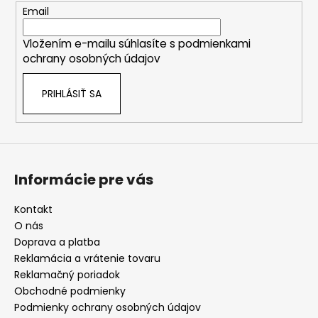
ý
t
Email
p
i
i
Vložením e-mailu súhlasíte s
podmienkami
e
s
ochrany osobných údajov
u
PRIHLÁSIŤ SA
Informácie pre vás
Kontakt
O nás
Doprava a platba
Reklamácia a vrátenie tovaru
Reklamačný poriadok
Obchodné podmienky
Podmienky ochrany osobných údajov