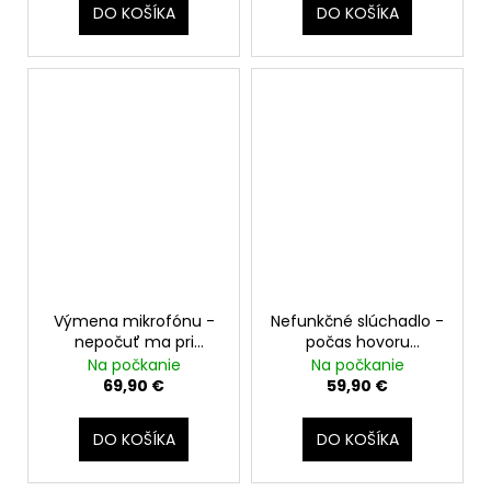
DO KOŠÍKA
DO KOŠÍKA
Výmena mikrofónu -
Nefunkčné slúchadlo -
nepočuť ma pri
počas hovoru
hovore
nepočujem
Na počkanie
Na počkanie
volajúceho
69,90 €
59,90 €
DO KOŠÍKA
DO KOŠÍKA