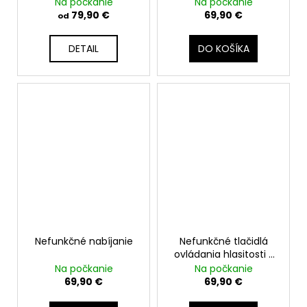
Na počkanie
Na počkanie
79,90 €
69,90 €
od
DETAIL
DO KOŠÍKA
Nefunkčné nabíjanie
Nefunkčné tlačidlá
ovládania hlasitosti /
tichý režim
Na počkanie
Na počkanie
69,90 €
69,90 €