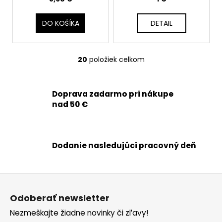
DO KOŠÍKA
DETAIL
20
položiek celkom
O
v
l
Doprava zadarmo pri nákupe
á
nad 50 €
d
a
c
i
Dodanie nasledujúci pracovný deň
e
p
r
Z
v
á
k
Odoberať newsletter
p
y
Nezmeškajte žiadne novinky či zľavy!
ä
v