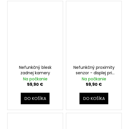
Nefunkčný blesk
Nefunkčný proximity
zadnej kamery
senzor - displej pri
volaní nezhasína
Na počkanie
Na počkanie
59,90 €
59,90 €
DO KOŠÍKA
DO KOŠÍKA