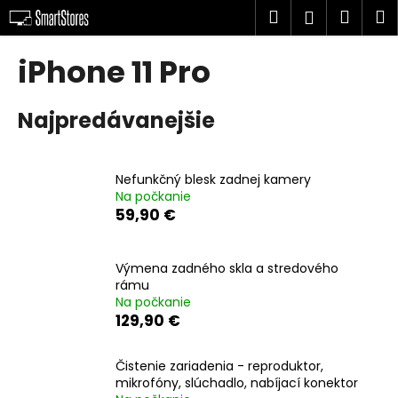
K
Prejsť
Hľadať
Náku
M
Prihlásen
na
o
obsah
Späť
Späť
košík
š
iPhone 11 Pro
í
Č
k
Najpredávanejšie
o
p
o
Nefunkčný blesk zadnej kamery
t
Na počkanie
r
59,90 €
e
b
Výmena zadného skla a stredového
u
rámu
j
Na počkanie
129,90 €
e
t
Čistenie zariadenia - reproduktor,
e
mikrofóny, slúchadlo, nabíjací konektor
n