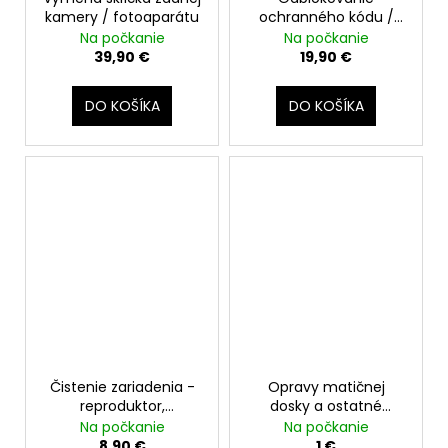
kamery / fotoaparátu
ochranného kódu /
nahratie nového
Na počkanie
Na počkanie
softvéru
39,90 €
19,90 €
DO KOŠÍKA
DO KOŠÍKA
Čistenie zariadenia -
Opravy matičnej
reproduktor,
dosky a ostatné
mikrofóny, slúchadlo,
pokročilé opravy
Na počkanie
Na počkanie
nabíjací konektor
8,90 €
1 €