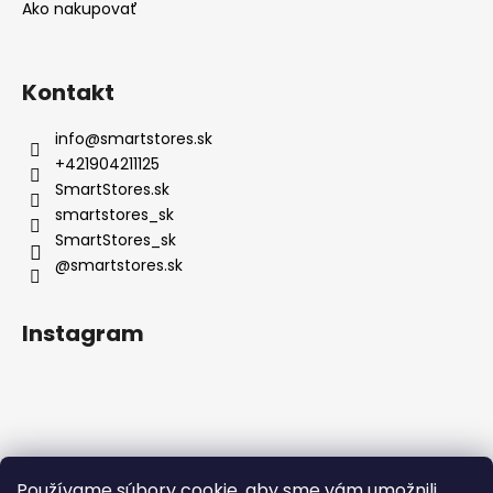
Ako nakupovať
Kontakt
info
@
smartstores.sk
+421904211125
SmartStores.sk
smartstores_sk
SmartStores_sk
@smartstores.sk
Instagram
Používame súbory cookie, aby sme vám umožnili