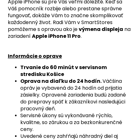
/
Apple iPhone sú pre Vás veľmi dôležité. Keď sa
BLACK
Váš pomocník rozbije alebo prestane správne
TITANIUM)
fungovať, dokáže Vám to značne skomplikovať
-
ORIGINAL
každodenný život. Radi Vám v SmartStores
APPLE
pomôžeme s opravou ako je
výmena displeja
na
23,90
zariadení
Apple iPhone 11 Pro
.
€
Informácie o oprave
Trvanie do 60 minút v servisnom
stredisku Košice
Oprava na diaľku do 24 hodín.
Väčšina
opráv je vybavená do 24 hodín od prijatia
zásielky. Opravené zariadenia budú zadané
do prepravy späť k zákazníkovi nasledujúci
pracovný deň.
Servisné úkony sú vykonávané rýchlo,
kvalitne, so zárukou a za bezkonkurenčné
ceny.
Uvedené ceny zahŕňajú náhradný diel aj