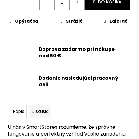
č
DO KOŠÍKA
cena:
a
m
e
Opýtať sa
Strážiť
Zdieľať
APPLE
IPHONE
Doprava zadarmo pri nákupe
15
PRO
nad 50 €
-
SKLO
ZADNÉHO
KRYTU
Dodanie nasledujúci pracovný
/
deň
HOUSINGU
+
SKLÍČKA
KAMERY
+
Popis
Diskusia
MAGSAFE
MAGNETICKÝ
KRÚŽOK
U nás v SmartStores rozumieme, že správne
(ČIERNY
fungovanie a perfektný vzhľad Vášho zariadenia
TITÁN