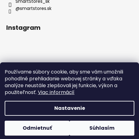
SmartStores_sk
@smartstores.sk
Instagram
Používame súbory cookie, aby sme vám umožnili
Sledovať na Instagrame
pohodlné prehliadanie webovej stránky a vďaka
analýze neustále zlepšovali jej funkcie, výkon a
použiteľnosť.
Viac informácií
Nastavenie
Vytvoril Shoptet
Odmietnuť
Súhlasím
Copyright 2026
SmartStores
. Všetky práva vyhradené.
DOPRAVA ZADARMO PRI NÁKUPE NAD 50 €