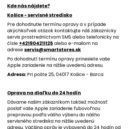
Kde nás nájdete?
Košice - servisné stredisko
Pre dohodnutie termínu opravy a v prípade
akýchkoľvek otázok kontaktujte náš zákaznícky
servis prostredníctvom SMS alebo telefonicky na
čísle
+421904211125
alebo e-mailom na
adrese
servis@smartstores.sk
Po dohodnutí termínu opravy prinesiete vaše
Apple zariadenie na nižšie uvedenú adresu.
Adresa:
Pri pošte 25, 04017 Košice - Barca
Oprava na diaľku do 24 hodín
Dávame našim zákazníkom taktiež možnosť
poslať vaše Apple zariadenie ľubovoľnou
prepravou podľa vášho výberu do nášho
servisného strediska na nižšie uvedenú
adresu. Väčšina opráv je vybavená do 24 hodín od