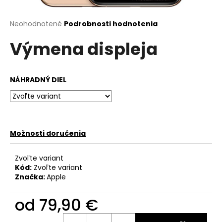
á
j
Priemerné
Neohodnotené
Podrobnosti hodnotenia
hodnotenie
s
Výmena displeja
produktu
ť
je
?
0,0
z
NÁHRADNÝ DIEL
5
hviezdičiek.
HĽADAŤ
Možnosti doručenia
O
Zvoľte variant
d
Kód:
Zvoľte variant
Značka:
Apple
p
o
od
79,90 €
r
ú
Jednotková