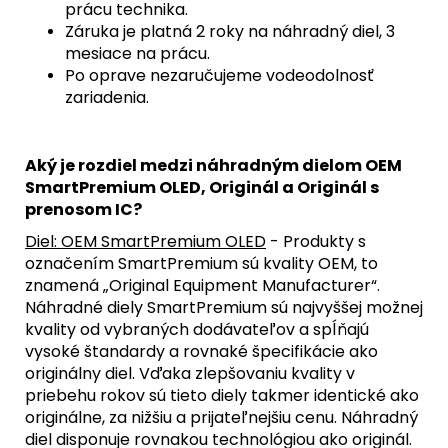
prácu technika.
Záruka je platná 2 roky na náhradný diel, 3
mesiace na prácu.
Po oprave nezaručujeme vodeodolnosť
zariadenia.
Aký je rozdiel medzi náhradným dielom OEM
SmartPremium OLED, Originál a Originál s
prenosom IC?
Diel: OEM SmartPremium OLED
- Produkty s
označením SmartPremium sú kvality OEM, to
znamená „Original Equipment Manufacturer“.
Náhradné diely SmartPremium sú najvyššej možnej
kvality od vybraných dodávateľov a spĺňajú
vysoké štandardy a rovnaké špecifikácie ako
originálny diel. Vďaka zlepšovaniu kvality v
priebehu rokov sú tieto diely takmer identické ako
originálne, za nižšiu a prijateľnejšiu cenu. Náhradný
diel disponuje rovnakou technológiou ako originál.