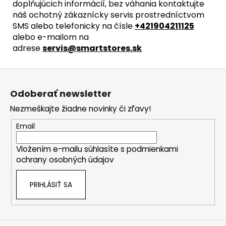
doplňujúcich informácií, bez váhania kontaktujte
náš ochotný zákaznícky servis prostredníctvom
SMS alebo telefonicky na čísle
+421904211125
alebo e-mailom na
adrese
servis@smartstores.sk
Z
á
Odoberať newsletter
p
Nezmeškajte žiadne novinky či zľavy!
ä
t
Email
i
Vložením e-mailu súhlasíte s
podmienkami
e
ochrany osobných údajov
PRIHLÁSIŤ SA