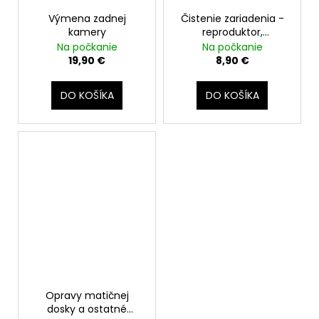
Výmena zadnej
Čistenie zariadenia -
kamery
reproduktor,
mikrofóny, slúchadlo,
Na počkanie
Na počkanie
nabíjací konektor,
19,90 €
8,90 €
audio jack
DO KOŠÍKA
DO KOŠÍKA
Opravy matičnej
dosky a ostatné