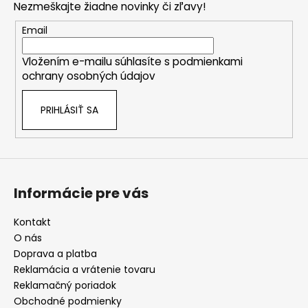
Nezmeškajte žiadne novinky či zľavy!
ä
v
ý
t
Email
p
i
i
Vložením e-mailu súhlasíte s
podmienkami
e
s
ochrany osobných údajov
u
PRIHLÁSIŤ SA
Informácie pre vás
Kontakt
O nás
Doprava a platba
Reklamácia a vrátenie tovaru
Reklamačný poriadok
Obchodné podmienky