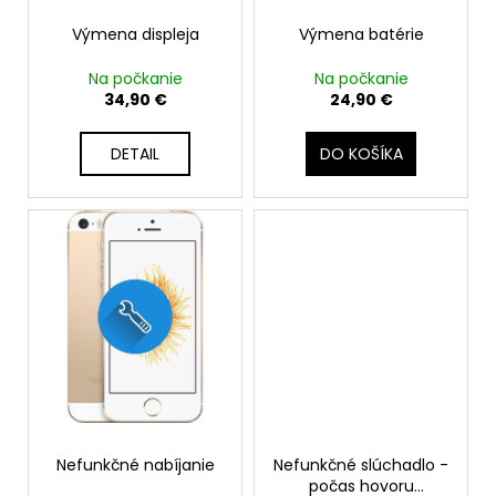
č
o
d
a
v
Výmena displeja
Výmena batérie
u
m
k
e
Na počkanie
Na počkanie
t
34,90 €
24,90 €
o
APPLE
v
DETAIL
DO KOŠÍKA
IPHONE
15
-
BATÉRIA
S
TAG-
ON
FUNKCIOU
ZDRAVIA
BATÉRIE
3349MAH
22,90
€
Nefunkčné nabíjanie
Nefunkčné slúchadlo -
počas hovoru