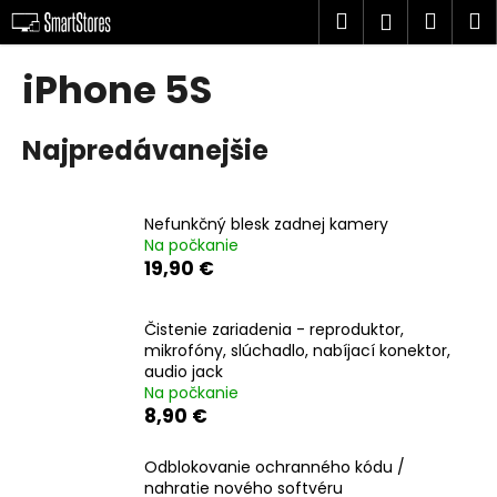
K
Prejsť
Hľadať
Náku
M
Prihlásen
na
o
obsah
Späť
Späť
košík
š
iPhone 5S
í
Č
k
Najpredávanejšie
o
p
o
Nefunkčný blesk zadnej kamery
t
Na počkanie
r
19,90 €
e
b
Čistenie zariadenia - reproduktor,
u
mikrofóny, slúchadlo, nabíjací konektor,
audio jack
j
Na počkanie
e
8,90 €
t
e
Odblokovanie ochranného kódu /
nahratie nového softvéru
n