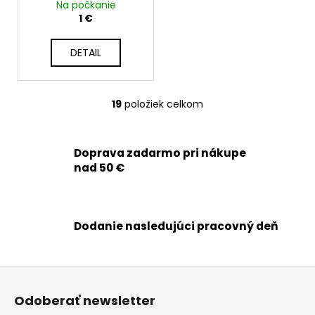
pokročilé opravy
Na počkanie
1 €
DETAIL
19
položiek celkom
O
v
l
Doprava zadarmo pri nákupe
á
nad 50 €
d
a
c
i
Dodanie nasledujúci pracovný deň
e
p
r
Z
v
á
k
Odoberať newsletter
p
y