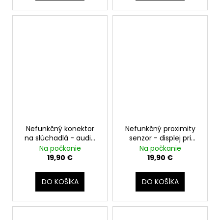
Nefunkčný konektor
Nefunkčný proximity
na slúchadlá - audio
senzor - displej pri
jack 3,5mm
volaní nezhasína
Na počkanie
Na počkanie
19,90 €
19,90 €
DO KOŠÍKA
DO KOŠÍKA