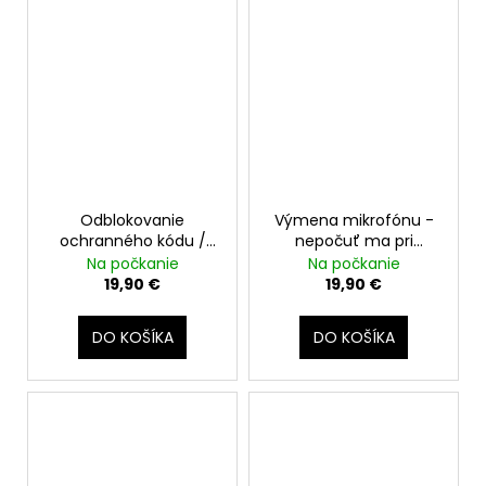
Odblokovanie
Výmena mikrofónu -
ochranného kódu /
nepočuť ma pri
nahratie nového
hovore
Na počkanie
Na počkanie
softvéru
19,90 €
19,90 €
DO KOŠÍKA
DO KOŠÍKA