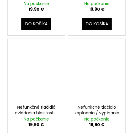
nepočujem
Na počkanie
Na počkanie
volajúceho
19,90 €
19,90 €
DO KOŠÍKA
DO KOŠÍKA
Nefunkčné tlačidlá
Nefunkčné tlačidlo
ovládania hlasitosti /
zapínania / vypínania
tichý režim
Na počkanie
Na počkanie
19,90 €
19,90 €