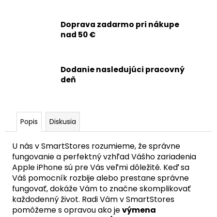
č
a
m
Doprava zadarmo pri nákupe
e
nad 50 €
APPLE
Dodanie nasledujúci pracovný
IPHONE
XS
deň
-
BEZDRÔTOVÉ
NABÍJANIE+
NFC
+
Popis
Diskusia
FLEX
KÁBEL
TLAČIDIEL
U nás v SmartStores rozumieme, že správne
HLASITOSTI
fungovanie a perfektný vzhľad Vášho zariadenia
+
Apple iPhone sú pre Vás veľmi dôležité. Keď sa
TICHÝ
REŽIM
Váš pomocník rozbije alebo prestane správne
fungovať, dokáže Vám to značne skomplikovať
8,90
€
každodenný život. Radi Vám v SmartStores
pomôžeme s opravou ako je
výmena