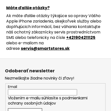
Máte ďalšie otázky?
Ak máte ďalšie otázky týkajúce sa opravy Vášho
Apple iPhone zariadenia, akejkoľvek služby alebo
doplňujúcich informácií, bez váhania kontaktujte
náš ochotný zákaznícky servis prostredníctvom
SMS alebo telefonicky na čísle
+421904211125
alebo e-mailom na
adrese
servis@smartstores.sk
Z
á
Odoberať newsletter
p
Nezmeškajte žiadne novinky či zľavy!
ä
t
Email
i
Vložením e-mailu súhlasíte s
podmienkami
e
ochrany osobných údajov