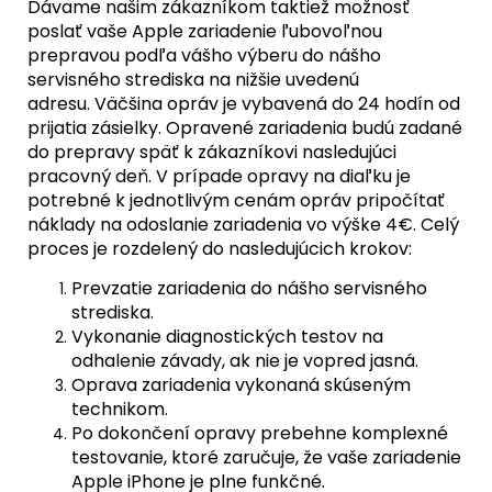
Dávame našim zákazníkom taktiež možnosť
poslať vaše Apple zariadenie ľubovoľnou
prepravou podľa vášho výberu do nášho
servisného strediska na nižšie uvedenú
adresu. Väčšina opráv je vybavená do 24 hodín od
prijatia zásielky. Opravené zariadenia budú zadané
do prepravy späť k zákazníkovi nasledujúci
pracovný deň. V prípade opravy na diaľku je
potrebné k jednotlivým cenám opráv pripočítať
náklady na odoslanie zariadenia vo výške 4€. Celý
proces je rozdelený do nasledujúcich krokov:
Prevzatie zariadenia do nášho servisného
strediska.
Vykonanie diagnostických testov na
odhalenie závady, ak nie je vopred jasná.
Oprava zariadenia vykonaná skúseným
technikom.
Po dokončení opravy prebehne komplexné
testovanie, ktoré zaručuje, že vaše zariadenie
Apple iPhone je plne funkčné.