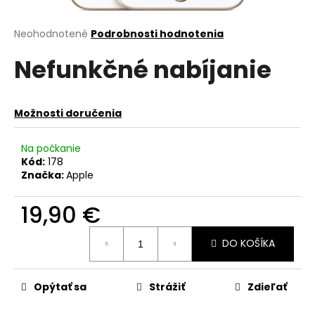
á
j
Priemerné
Neohodnotené
Podrobnosti hodnotenia
hodnotenie
s
Nefunkčné nabíjanie
produktu
ť
je
?
0,0
z
Možnosti doručenia
5
hviezdičiek.
Na počkanie
Kód:
178
HĽADAŤ
Značka:
Apple
19,90 €
O
Jednotková
d
DO KOŠÍKA
cena:
p
o
r
Opýtať sa
Strážiť
Zdieľať
ú