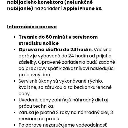
nabíjacieho konektora (nefunkčné
nabíjanie)
na zariadení
Apple iPhone 5S
.
Informácie o oprave
Trvanie do 60 minút v servisnom
stredisku Košice
Oprava na diaľku do 24 hodín.
Väčšina
opráv je vybavená do 24 hodín od prijatia
zásielky. Opravené zariadenia budú zadané
do prepravy späť k zákazníkovi nasledujúci
pracovný deň.
Servisné úkony sú vykonávané rýchlo,
kvalitne, so zárukou a za bezkonkurenčné
ceny.
Uvedené ceny zahŕňajú náhradný diel aj
prácu technika.
Záruka je platná 2 roky na náhradný diel, 3
mesiace na prácu.
Po oprave nezaručujeme vodeodolnosť