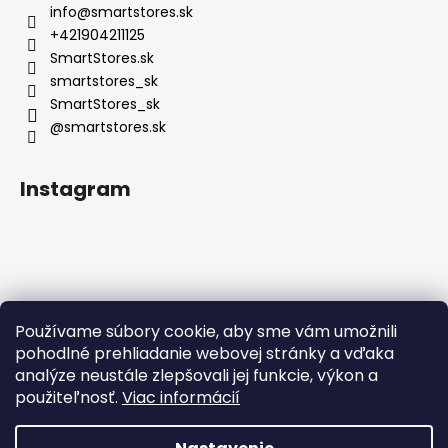
info
@
smartstores.sk
+421904211125
SmartStores.sk
smartstores_sk
SmartStores_sk
@smartstores.sk
Instagram
Používame súbory cookie, aby sme vám umožnili
Sledovať na Instagrame
pohodlné prehliadanie webovej stránky a vďaka
analýze neustále zlepšovali jej funkcie, výkon a
použiteľnosť.
Viac informácií