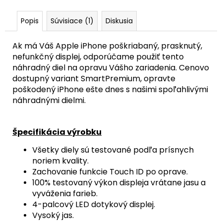
/
BLACK
TITANIUM)
Popis
Súvisiace (1)
Diskusia
-
ORIGINAL
APPLE
Ak má Váš Apple iPhone poškriabaný, prasknutý,
nefunkčný displej, odporúčame použiť tento
23,90
€
náhradný diel na opravu Vášho zariadenia. Cenovo
dostupný variant SmartPremium, opravte
poškodený iPhone ešte dnes s našimi spoľahlivými
náhradnými dielmi.
Špecifikácia výrobku
Všetky diely sú testované podľa prísnych
noriem kvality.
Zachovanie funkcie Touch ID po oprave.
100% testovaný výkon displeja vrátane jasu a
vyváženia farieb.
4-palcový LED dotykový displej.
Vysoký jas.