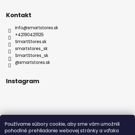
Kontakt
info
@
smartstores.sk
+421904211125
SmartStores.sk
smartstores_sk
SmartStores_sk
@smartstores.sk
Instagram
Používame súbory cookie, aby sme vám umožnili
Sledovať na Instagrame
pohodlné prehliadanie webovej stránky a vďaka