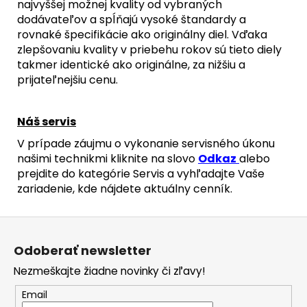
najvyššej možnej kvality od vybraných
dodávateľov a spĺňajú vysoké štandardy a
rovnaké špecifikácie ako originálny diel. Vďaka
zlepšovaniu kvality v priebehu rokov sú tieto diely
takmer identické ako originálne, za nižšiu a
prijateľnejšiu cenu.
Náš servis
V prípade záujmu o vykonanie servisného úkonu
našimi technikmi kliknite na slovo
Odkaz
alebo
prejdite do kategórie Servis a vyhľadajte Vaše
zariadenie, kde nájdete aktuálny cenník.
Z
á
Odoberať newsletter
p
Nezmeškajte žiadne novinky či zľavy!
ä
t
Email