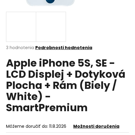
á
j
s
ť
?
Priemerné
3 hodnotenia
Podrobnosti hodnotenia
hodnotenie
Apple iPhone 5S, SE -
produktu
je
HĽADAŤ
LCD Displej + Dotyková
5,0
z
Plocha + Rám (Biely /
5
hviezdičiek.
White) -
O
d
SmartPremium
p
o
r
Môžeme doručiť do:
11.8.2026
Možnosti doručenia
ú