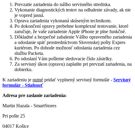
Prevzatie zariadenia do nášho servisného strediska.
Vykonanie diagnostických testov na odhalenie závady, ak nie
je vopred jasná.
Oprava zariadenia vykonaná skúseným technikom.
Po dokončení opravy prebehne komplexné testovanie, ktoré
zaručuje, že vaše zariadenie Apple iPhone je plne funkčné.
Dôkladné a bezpečné zabalenie Vášho opraveného zariadenia
a odoslanie späť prostredníctvom Slovenskej pošty Expres
kuriérom. Po dohode možnosť odoslania zariadenia cez
službu Packeta.
Po odoslaní Vám pošleme sledovacie číslo zásielky.
Za servisný úkon (opravu) zaplatíte pri prevzatí zariadenia, na
dobierku.
K zariadeniu je
nutné
pridať vyplnený servisný formulár -
Servisný
formulár - Stiahnuť
Adresa pre zaslanie zariadenia:
Martin Hazala - SmartStores
Pri pošte 25
04017 Košice