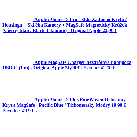
Apple iPhone 15 Pro - Sklo Zadného Krytu /
Housingu + Sklíčka Kamery + MagSafe Magnetický Krúžok
(Čierny titán / Black Titanium) - Original Apple
23,90 €
Apple MagSafe Charger bezdrôtová nabíjačka
USB-C (1 m) - Original Apple
31,90 €
Pôvodne:
42,90 €
Apple iPhone 15 Plus FineWoven Ochranný
Kryt s MagSafe - Pacific Blue / Tichomorsky Modrý
19,90 €
Pôvodne:
49,90 €