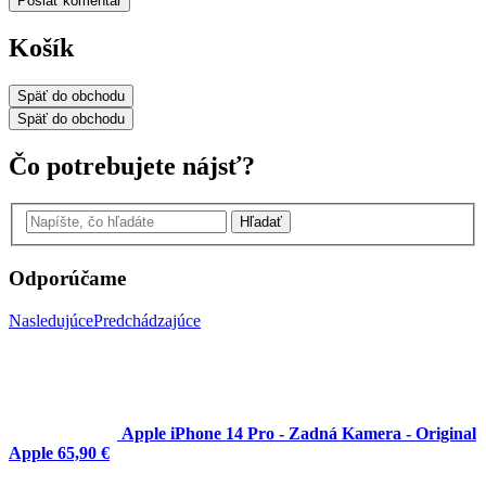
Poslať komentár
Košík
Späť
do obchodu
Späť
do obchodu
Čo potrebujete nájsť?
Hľadať
Odporúčame
Nasledujúce
Predchádzajúce
Apple iPhone 14 Pro - Zadná Kamera - Original
Apple
65,90 €