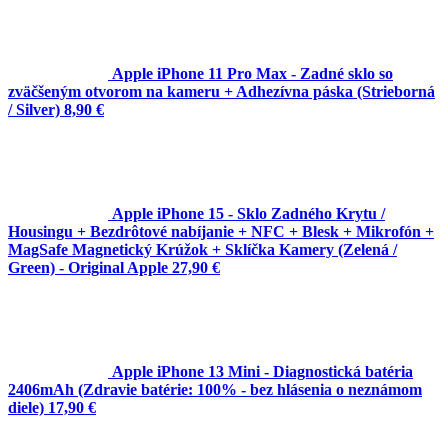
Apple iPhone 11 Pro Max - Zadné sklo so
zväčšeným otvorom na kameru + Adhezívna páska (Strieborná
/ Silver)
8,90 €
Apple iPhone 15 - Sklo Zadného Krytu /
Housingu + Bezdrôtové nabíjanie + NFC + Blesk + Mikrofón +
MagSafe Magnetický Krúžok + Sklíčka Kamery (Zelená /
Green) - Original Apple
27,90 €
Apple iPhone 13 Mini - Diagnostická batéria
2406mAh (Zdravie batérie: 100% - bez hlásenia o neznámom
diele)
17,90 €