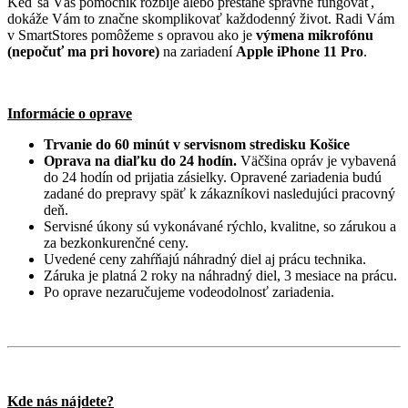
Keď sa Váš pomocník rozbije alebo prestane správne fungovať,
dokáže Vám to značne skomplikovať každodenný život. Radi Vám
v SmartStores pomôžeme s opravou ako je
v
ýmena mikrofónu
(nepočuť ma pri hovore)
na zariadení
Apple iPhone 11 Pro
.
Informácie o oprave
Trvanie do 60 minút v servisnom stredisku Košice
Oprava na diaľku do 24 hodín.
Väčšina opráv je vybavená
do 24 hodín od prijatia zásielky. Opravené zariadenia budú
zadané do prepravy späť k zákazníkovi nasledujúci pracovný
deň.
Servisné úkony sú vykonávané rýchlo, kvalitne, so zárukou a
za bezkonkurenčné ceny.
Uvedené ceny zahŕňajú náhradný diel aj prácu technika.
Záruka je platná 2 roky na náhradný diel, 3 mesiace na prácu.
Po oprave nezaručujeme vodeodolnosť zariadenia.
Kde nás nájdete?