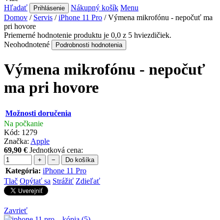
Hľadať
Nákupný košík
Menu
Prihlásenie
Domov
/
Servis
/
iPhone 11 Pro
/
Výmena mikrofónu - nepočuť ma
pri hovore
Priemerné hodnotenie produktu je 0,0 z 5 hviezdičiek.
Neohodnotené
Podrobnosti hodnotenia
Výmena mikrofónu - nepočuť
ma pri hovore
Možnosti doručenia
Na počkanie
Kód:
1279
Značka:
Apple
69,90 €
Jednotková cena:
+
−
Do košíka
Kategória
:
iPhone 11 Pro
Tlač
Opýtať sa
Strážiť
Zdieľať
Zavrieť