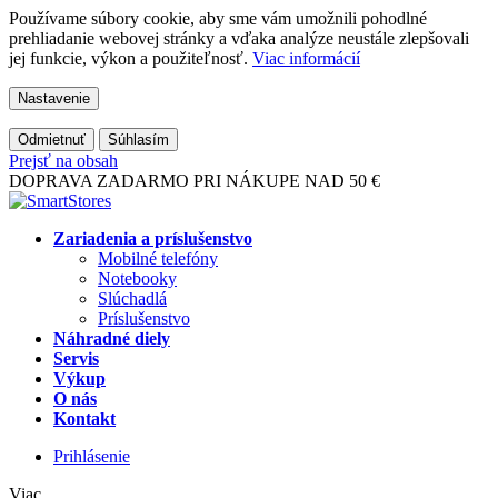
Používame súbory cookie, aby sme vám umožnili pohodlné
prehliadanie webovej stránky a vďaka analýze neustále zlepšovali
jej funkcie, výkon a použiteľnosť.
Viac informácií
Nastavenie
Odmietnuť
Súhlasím
Prejsť na obsah
DOPRAVA ZADARMO PRI NÁKUPE NAD 50 €
Zariadenia a príslušenstvo
Mobilné telefóny
Notebooky
Slúchadlá
Príslušenstvo
Náhradné diely
Servis
Výkup
O nás
Kontakt
Prihlásenie
Viac