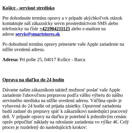
Košice - servisné stredisko
Pre dohodnutie termínu opravy a v prípade akýchkoľvek otázok
kontaktujte náš zákaznícky servis prostredníctvom SMS alebo
telefonicky na čísle
+421904211125
alebo e-mailom na
adrese
servis@smartstores.sk
Po dohodnutí termínu opravy prinesiete vaše Apple zariadenie na
nižšie uvedenú adresu.
Adresa:
Pri pošte 25, 04017 Košice - Barca
Oprava na diaľku do 24 hodín
Dávame našim zákazníkom taktiež možnosť poslať vaše Apple
zariadenie ľubovoľnou prepravou podľa vášho výberu do nášho
servisného strediska na nižšie uvedenú adresu. Väčšina opráv je
vybavená do 24 hodín od prijatia zásielky. Opravené zariadenia
budú zadané do prepravy späť k zákazníkovi nasledujúci pracovný
deň. V prípade opravy na diaľku je potrebné k jednotlivým cenám
opráv pripočítať náklady na odoslanie zariadenia vo výške 4€. Celý
proces je rozdelený do nasledujúcich krokov: