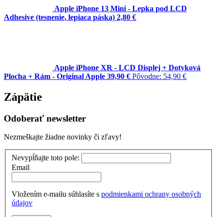
Apple iPhone 13 Mini - Lepka pod LCD
Adhesive (tesnenie, lepiaca páska)
2,80 €
Apple iPhone XR - LCD Displej + Dotyková
Plocha + Rám - Original Apple
39,90 €
Pôvodne:
54,90 €
Zápätie
Odoberať newsletter
Nezmeškajte žiadne novinky či zľavy!
Nevypĺňajte toto pole:
Email
Vložením e-mailu súhlasíte s
podmienkami ochrany osobných
údajov