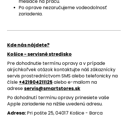
mesiace na prácu.
Po oprave nezaručujeme vodeodolnosť
zariadenia.
Kde nás nájdete?
Košice - servisné stredisko
Pre dohodnutie termínu opravy a v prípade
akýchkoľvek otázok kontaktujte náš zákaznícky
servis prostredníctvom SMS alebo telefonicky na
čísle
+421904211125
alebo e-mailom na
adrese
servis@smartstores.sk
Po dohodnutí termínu opravy prinesiete vaše
Apple zariadenie na nižšie uvedenú adresu.
Adresa:
Pri pošte 25, 04017 Košice - Barca