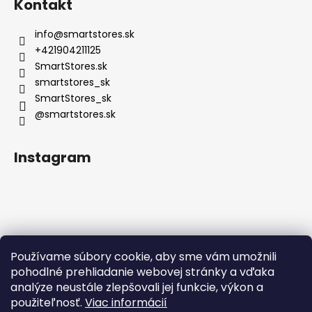
Kontakt
info
@
smartstores.sk
+421904211125
SmartStores.sk
smartstores_sk
SmartStores_sk
@smartstores.sk
Instagram
Používame súbory cookie, aby sme vám umožnili
Sledovať na Instagrame
pohodlné prehliadanie webovej stránky a vďaka
analýze neustále zlepšovali jej funkcie, výkon a
použiteľnosť.
Viac informácií