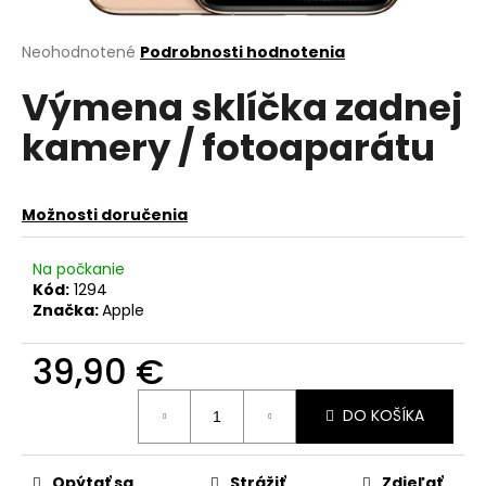
á
j
Priemerné
Neohodnotené
Podrobnosti hodnotenia
hodnotenie
s
Výmena sklíčka zadnej
produktu
ť
je
kamery / fotoaparátu
?
0,0
z
5
hviezdičiek.
Možnosti doručenia
HĽADAŤ
Na počkanie
Kód:
1294
Značka:
Apple
O
39,90 €
d
p
Jednotková
o
DO KOŠÍKA
cena:
r
ú
Opýtať sa
Strážiť
Zdieľať