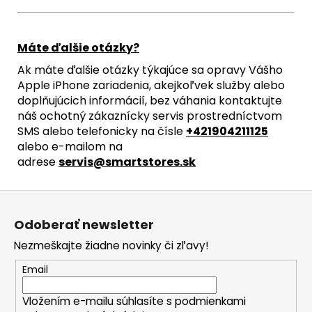
Máte ďalšie otázky?
Ak máte ďalšie otázky týkajúce sa opravy Vášho
Apple iPhone zariadenia, akejkoľvek služby alebo
doplňujúcich informácií, bez váhania kontaktujte
náš ochotný zákaznícky servis prostredníctvom
SMS alebo telefonicky na čísle
+421904211125
alebo e-mailom na
adrese
servis@smartstores.sk
Z
á
Odoberať newsletter
p
Nezmeškajte žiadne novinky či zľavy!
ä
t
Email
i
Vložením e-mailu súhlasíte s
podmienkami
e