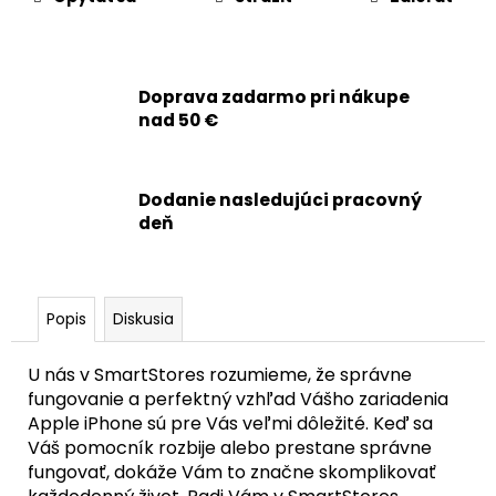
č
a
m
e
Doprava zadarmo pri nákupe
nad 50 €
APPLE
IPHONE
14
-
Dodanie nasledujúci pracovný
BATÉRIA
deň
S
TAG-
ON
FUNKCIOU
ZDRAVIA
Popis
Diskusia
BATÉRIE
3279MAH
U nás v SmartStores rozumieme, že správne
20,90
€
fungovanie a perfektný vzhľad Vášho zariadenia
Apple iPhone sú pre Vás veľmi dôležité. Keď sa
Váš pomocník rozbije alebo prestane správne
fungovať, dokáže Vám to značne skomplikovať