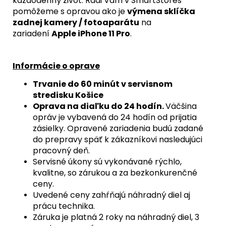
každodenný život. Radi Vám v SmartStores
pomôžeme s opravou ako je
výmena sklíčka
zadnej kamery / fotoaparátu
na
zariadení
Apple iPhone 11 Pro
.
Informácie o oprave
Trvanie do 60 minút v servisnom
stredisku Košice
Oprava na diaľku do 24 hodín.
Väčšina
opráv je vybavená do 24 hodín od prijatia
zásielky. Opravené zariadenia budú zadané
do prepravy späť k zákazníkovi nasledujúci
pracovný deň.
Servisné úkony sú vykonávané rýchlo,
kvalitne, so zárukou a za bezkonkurenčné
ceny.
Uvedené ceny zahŕňajú náhradný diel aj
prácu technika.
Záruka je platná 2 roky na náhradný diel, 3