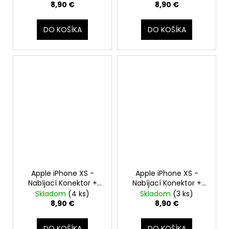
Tlačidiel Hlasitosti +
(Čierny / Space Gray)
8,90 €
8,90 €
Tichý režim
DO KOŠÍKA
DO KOŠÍKA
Apple iPhone XS -
Apple iPhone XS -
Nabíjací Konektor +
Nabíjací Konektor +
Mikrofón + Flex Kábel
Mikrofón + Flex Kábel
Skladom
(4 ks)
Skladom
(3 ks)
(Gold / Zlatý)
(Silver / Biely)
8,90 €
8,90 €
DO KOŠÍKA
DO KOŠÍKA