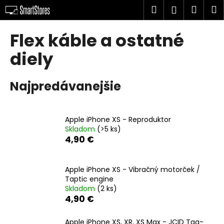
K
Prejsť
Hľadať
Náku
M
Prihlásen
na
o
obsah
Späť
Späť
košík
š
Flex káble a ostatné
í
Č
diely
k
o
p
Najpredávanejšie
o
t
r
Apple iPhone XS - Reproduktor
Skladom
(>5 ks)
e
4,90 €
b
u
j
Apple iPhone XS - Vibračný motorček /
Taptic engine
e
Skladom
(2 ks)
t
4,90 €
e
n
Apple iPhone XS, XR, XS Max - JCID Tag-