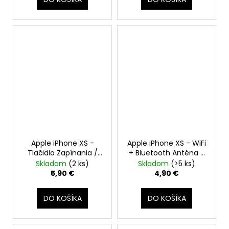
Apple iPhone XS -
Apple iPhone XS - WiFi
Tlačidlo Zapínania /
+ Bluetooth Anténa +
Vypínania + Mikrofón +
Flex Kábel
Skladom
(2 ks)
Skladom
(>5 ks)
Blesk + Flex Kábel
5,90 €
4,90 €
DO KOŠÍKA
DO KOŠÍKA