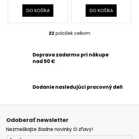
DO KOŠÍKA
DO KOŠÍKA
22
položiek celkom
O
v
l
Doprava zadarmo pri nákupe
á
nad 50 €
d
a
c
i
Dodanie nasledujúci pracovný deň
e
p
r
Z
v
á
k
Odoberať newsletter
p
y
Nezmeškajte žiadne novinky či zľavy!
ä
v
ý