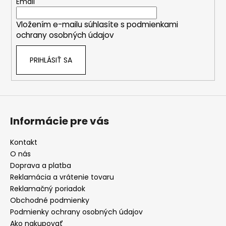
t
Email
p
i
i
Vložením e-mailu súhlasíte s
podmienkami
e
s
ochrany osobných údajov
u
PRIHLÁSIŤ SA
Informácie pre vás
Kontakt
O nás
Doprava a platba
Reklamácia a vrátenie tovaru
Reklamačný poriadok
Obchodné podmienky
Podmienky ochrany osobných údajov
Ako nakupovať