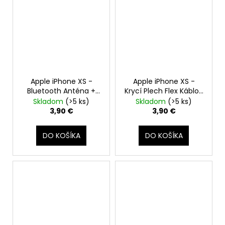
Apple iPhone XS -
Apple iPhone XS -
Bluetooth Anténa +
Krycí Plech Flex Káblov
Flex Kábel
Na Matičnej Doske
Skladom
(>5 ks)
Skladom
(>5 ks)
3,90 €
3,90 €
DO KOŠÍKA
DO KOŠÍKA