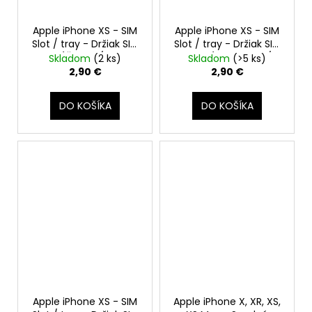
Apple iPhone XS - SIM
Apple iPhone XS - SIM
Slot / tray - Držiak SIM
Slot / tray - Držiak SIM
karty (Čierny / Space
karty (Strieborný /
Skladom
(2 ks)
Skladom
(>5 ks)
Gray)
Silver)
2,90 €
2,90 €
DO KOŠÍKA
DO KOŠÍKA
Apple iPhone XS - SIM
Apple iPhone X, XR, XS,