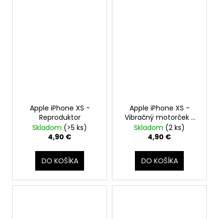
Apple iPhone XS -
Apple iPhone XS -
Reproduktor
Vibračný motorček /
Taptic engine
Skladom
(>5 ks)
Skladom
(2 ks)
4,90 €
4,90 €
DO KOŠÍKA
DO KOŠÍKA