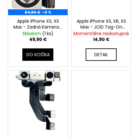
č
t
o
a
o
54,90 €
–9 %
m
d
v
e
Apple iPhone XS, XS
Apple iPhone XS, XR, XS
u
Max - Zadná Kamera -
Max - JCID Tag-On
k
Original Apple
Face ID Repair FPC Dot
Skladom
(1 ks)
Momentálne nedostupné
t
Projector Flex Cable
APPLE
49,90 €
14,90 €
IPHONE
o
13
v
DO KOŠÍKA
DETAIL
-
DIAGNOSTICKÁ
BATÉRIA
3227MAH
(ZDRAVIE
BATÉRIE:
100%
-
BEZ
HLÁSENIA
O
NEZNÁMOM
DIELE)
17,90
€