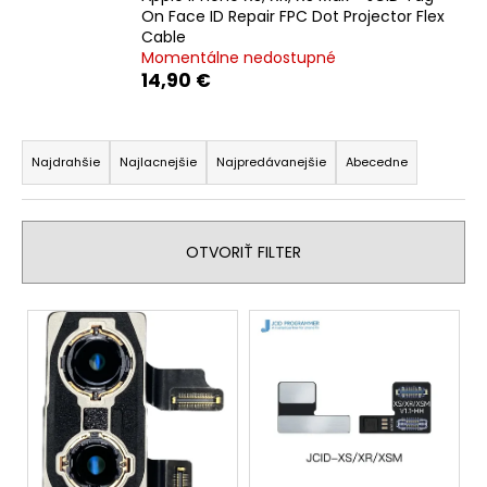
On Face ID Repair FPC Dot Projector Flex
á
Cable
j
Momentálne nedostupné
s
14,90 €
ť
R
?
a
Najdrahšie
Najlacnejšie
Najpredávanejšie
Abecedne
d
e
n
HĽADAŤ
OTVORIŤ FILTER
i
e
V
p
ý
O
r
d
p
o
p
i
d
o
s
r
u
p
ú
k
r