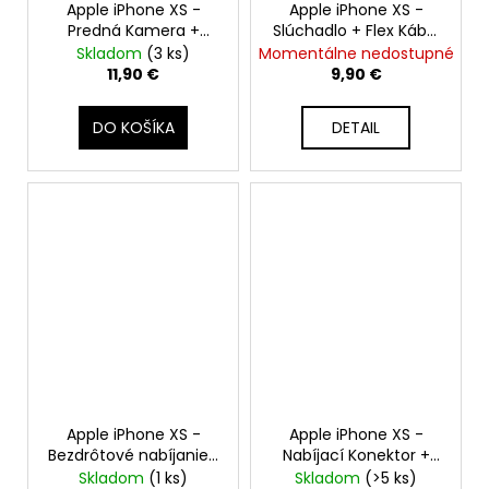
Apple iPhone XS -
Apple iPhone XS -
Predná Kamera +
Slúchadlo + Flex Kábel
Proximity Senzor +
+ Proximity Senzor +
Skladom
(3 ks)
Momentálne nedostupné
Light Senzor + Face ID
Mikrofón
11,90 €
9,90 €
Modul
DO KOŠÍKA
DETAIL
Apple iPhone XS -
Apple iPhone XS -
Bezdrôtové nabíjanie+
Nabíjací Konektor +
NFC + Flex Kábel
Flex Kábel + Mikrofón
Skladom
(1 ks)
Skladom
(>5 ks)