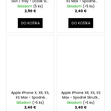
Slot / tray - Držiak SIM
XS Max - Spodné
karty (Zlatý / Gold)
Skrutky Pentalobe
Skladom
(5 ks)
Skladom
(>5 ks)
(Strieborné / Silver)
2,90 €
2,40 €
DO KOŠÍKA
DO KOŠÍKA
Apple iPhone X, XR, XS,
Apple iPhone XR, XS, XS
XS Max - Spodné
Max - Spodné Skrutky
Skrutky Pentalobe
Pentalobe (Zlaté /
Skladom
(>5 ks)
Skladom
(>5 ks)
(Čierne / Space Gray)
Gold)
2,40 €
2,40 €