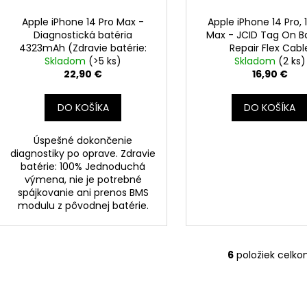
Apple iPhone 14 Pro Max -
Apple iPhone 14 Pro, 
Diagnostická batéria
Max - JCID Tag On B
4323mAh (Zdravie batérie:
Repair Flex Cabl
100% - bez hlásenia o
Skladom
(>5 ks)
Skladom
(2 ks)
neznámom diele)
22,90 €
16,90 €
DO KOŠÍKA
DO KOŠÍKA
Úspešné dokončenie
diagnostiky po oprave. Zdravie
batérie: 100% Jednoduchá
výmena, nie je potrebné
spájkovanie ani prenos BMS
modulu z pôvodnej batérie.
6
položiek celk
O
v
l
á