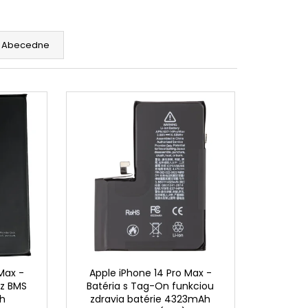
5 - SKLO ZADNÉHO
NGU + BEZDRÔTOVÉ
C + BLESK + MIKROFÓN +
TICKÝ KRÚŽOK +
Abecedne
(ZELENÁ / GREEN) -
Max -
Apple iPhone 14 Pro Max -
ez BMS
Batéria s Tag-On funkciou
h
zdravia batérie 4323mAh