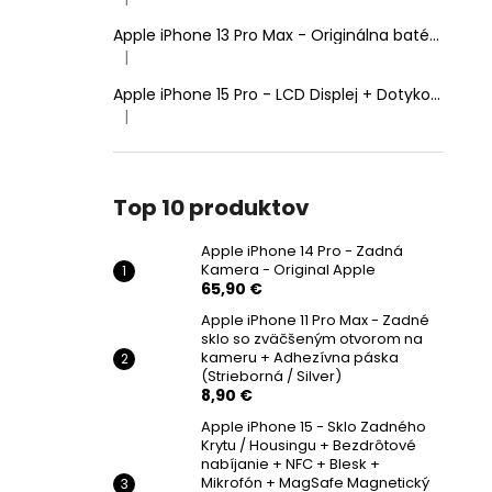
Hodnotenie produktu je 5 z 5 hviezdičiek.
Apple iPhone 13 Pro Max - Originálna batéria 4352mAh (Zdravie batérie: 100% - bez hlásenia o neznámom diele)
|
Hodnotenie produktu je 5 z 5 hviezdičiek.
Apple iPhone 15 Pro - LCD Displej + Dotyková Plocha + Rám - SmartPremium Hard OLED
|
Hodnotenie produktu je 5 z 5 hviezdičiek.
Top 10 produktov
Apple iPhone 14 Pro - Zadná
Kamera - Original Apple
65,90 €
Apple iPhone 11 Pro Max - Zadné
sklo so zväčšeným otvorom na
kameru + Adhezívna páska
(Strieborná / Silver)
8,90 €
Apple iPhone 15 - Sklo Zadného
Krytu / Housingu + Bezdrôtové
nabíjanie + NFC + Blesk +
Mikrofón + MagSafe Magnetický