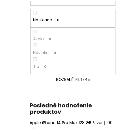
Na sklade
6
Akcia
0
Novinka
0
Tip
0
ROZBALIŤ FILTER
Posledné hodnotenie
produktov
Apple iPhone 14 Pro Max 128 GB Silver | 100% Zdravie batérie | Stav: A (Výborný)
|