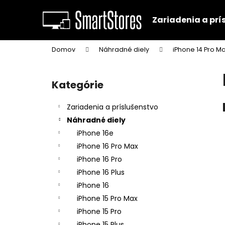
K
Prejsť
na
o
Zariadenia a prí
obsah
Späť
Späť
š
do
do
í
Domov
Náhradné diely
iPhone 14 Pro M
k
obchodu
obchodu
B
o
Kategórie
Preskočiť
č
kategórie
n
Zariadenia a príslušenstvo
ý
Náhradné diely
p
iPhone 16e
a
iPhone 16 Pro Max
n
iPhone 16 Pro
e
iPhone 16 Plus
l
iPhone 16
iPhone 15 Pro Max
iPhone 15 Pro
iPhone 15 Plus