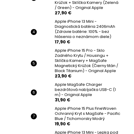
Krúžok + Sklíčka Kamery (Zelená
/ Green) - Original Apple
27,90 €
Apple iPhone 13 Mini -
Diagnostická batéria 2406mAh
(Zdravie batérie: 100% - bez
hlásenia o neznámom diele)
17,90 €
Apple iPhone 15 Pro - Sklo
Zadného Krytu / Housingu +
Sklíčka Kamery + MagSafe
Magnetický Krúžok (Čierny titán /
Black Titanium) - Original Apple
23,90 €
Apple MagSafe Charger
bezdrôtová nabíjačka USB-C (1
m) - Original Apple
31,90 €
Apple iPhone 15 Plus FineWoven
Ochranný Kryt s MagSafe - Pacific
Blue / Tichomorsky Modrý
19,90 €
Apple iPhone 13 Mini - Lepka pod