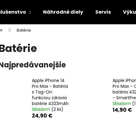
slušenstvo
Náhradné diely
Servis
Výk
ax
Batérie
Čo potrebujete nájsť?
Batérie
HĽADAŤ
Najpredávanejšie
Apple iPhone 14
Apple iPho
Odporúčame
Pro Max - Batéria
Pro Max -
s Tag-On
batéria 4
funkciou zdravia
- SmartPr
batérie 4323mAh
Skladom
(1
Skladom
(2 ks)
14,90 €
24,90 €