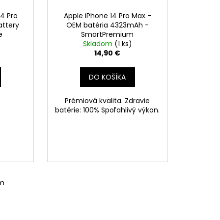
14 Pro
Apple iPhone 14 Pro Max -
attery
OEM batéria 4323mAh -
e
SmartPremium
Skladom
(1 ks)
14,90 €
DO KOŠÍKA
Prémiová kvalita. Zdravie
batérie: 100% Spoľahlivý výkon.
om