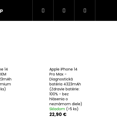
Hľadať
Prihlásenie
Nákupný
up
O nás
Kontakt
košík
ne 14
Apple iPhone 14
 OEM
Pro Max -
323mAh
Diagnostická
emium
batéria 4323mAh
 ks)
(Zdravie batérie:
100% - bez
hlásenia o
neznámom diele)
Skladom
(>5 ks)
Nasledujúce
22,90 €