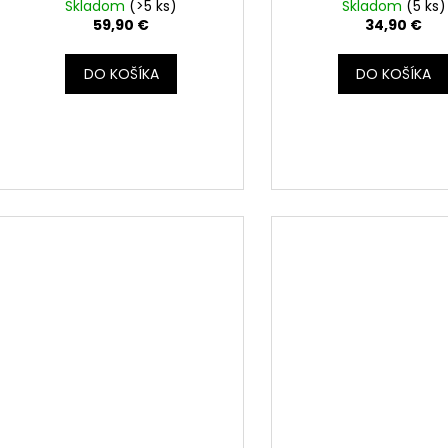
hlásenia o neznámom diele)
Skladom
(>5 ks)
Skladom
(5 ks)
v
59,90 €
34,90 €
DO KOŠÍKA
DO KOŠÍKA