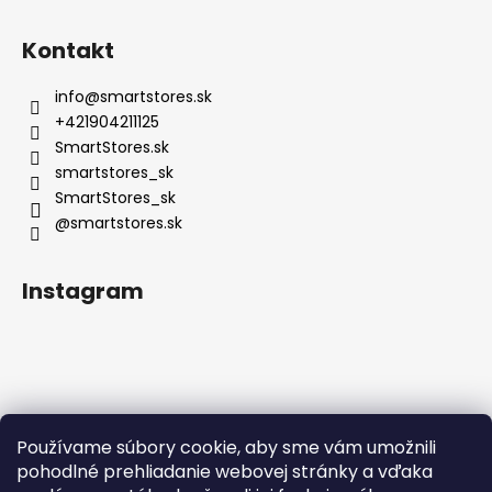
Kontakt
info
@
smartstores.sk
+421904211125
SmartStores.sk
smartstores_sk
SmartStores_sk
@smartstores.sk
Instagram
Používame súbory cookie, aby sme vám umožnili
Sledovať na Instagrame
pohodlné prehliadanie webovej stránky a vďaka