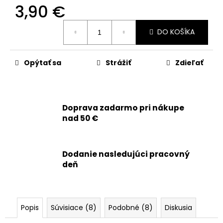
č
3,90 €
a
m
Jednotková
DO KOŠÍKA
e
cena:
Opýtať sa
Strážiť
Zdieľať
APPLE
IPHONE
14
-
BATÉRIA
S
Doprava zadarmo pri nákupe
TAG-
nad 50 €
ON
FUNKCIOU
ZDRAVIA
BATÉRIE
Dodanie nasledujúci pracovný
3279MAH
deň
20,90
€
Popis
Súvisiace (8)
Podobné (8)
Diskusia