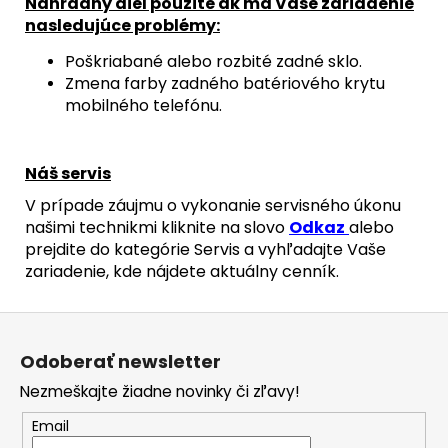
Náhradný diel použite ak má Vaše zariadenie
nasledujúce problémy:
Poškriabané alebo rozbité zadné sklo.
Zmena farby zadného batériového krytu
mobilného telefónu.
Náš servis
V prípade záujmu o vykonanie servisného úkonu
našimi technikmi kliknite na slovo
Odkaz
alebo
prejdite do kategórie Servis a vyhľadajte Vaše
zariadenie, kde nájdete aktuálny cenník.
Z
á
Odoberať newsletter
p
Nezmeškajte žiadne novinky či zľavy!
ä
t
Email