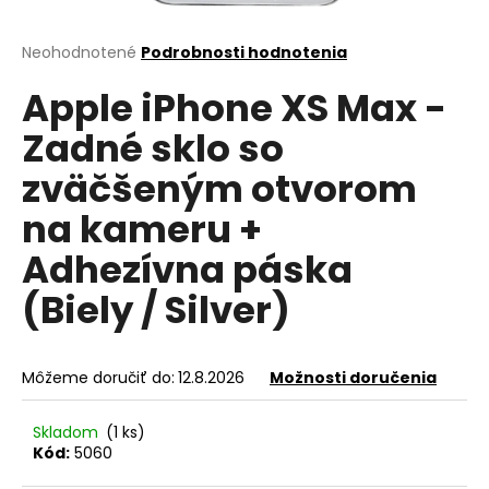
á
j
Priemerné
Neohodnotené
Podrobnosti hodnotenia
hodnotenie
s
Apple iPhone XS Max -
produktu
ť
je
Zadné sklo so
?
0,0
z
zväčšeným otvorom
5
hviezdičiek.
na kameru +
HĽADAŤ
Adhezívna páska
(Biely / Silver)
O
d
Môžeme doručiť do:
12.8.2026
Možnosti doručenia
p
o
Skladom
(1 ks)
r
Kód:
5060
ú