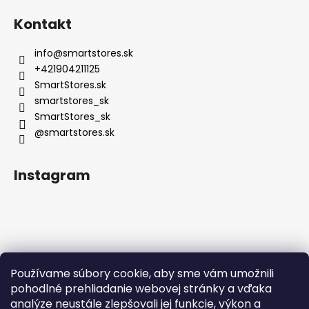
Kontakt
info
@
smartstores.sk
+421904211125
SmartStores.sk
smartstores_sk
SmartStores_sk
@smartstores.sk
Instagram
Používame súbory cookie, aby sme vám umožnili
Sledovať na Instagrame
pohodlné prehliadanie webovej stránky a vďaka
analýze neustále zlepšovali jej funkcie, výkon a