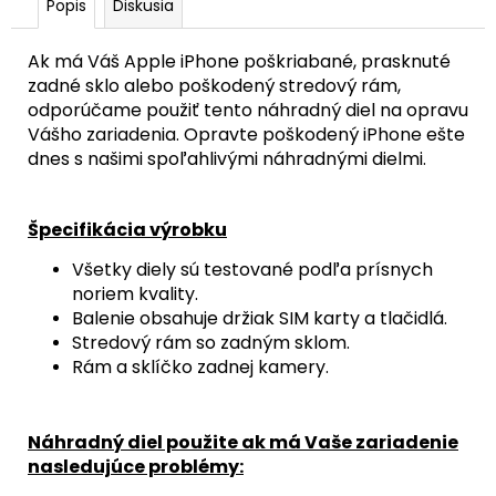
Popis
Diskusia
Ak má Váš Apple iPhone poškriabané, prasknuté
zadné sklo alebo poškodený stredový rám,
odporúčame použiť tento náhradný diel na opravu
Vášho zariadenia. Opravte poškodený iPhone ešte
dnes s našimi spoľahlivými náhradnými dielmi.
Špecifikácia výrobku
Všetky diely sú testované podľa prísnych
noriem kvality.
Balenie obsahuje držiak SIM karty a tlačidlá.
Stredový rám so zadným sklom.
Rám a sklíčko zadnej kamery.
Náhradný diel použite ak má Vaše zariadenie
nasledujúce problémy: