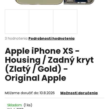
á
j
s
ť
?
Priemerné
3 hodnotenia
Podrobnosti hodnotenia
hodnotenie
Apple iPhone XS -
produktu
je
HĽADAŤ
Housing / Zadný kryt
5,0
z
(Zlatý / Gold) -
5
hviezdičiek.
Original Apple
O
d
p
o
Môžeme doručiť do:
10.8.2026
Možnosti doručenia
r
ú
Skladom
(1 ks)