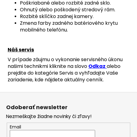
Poškriabané alebo rozbité zadné sklo.
Ohnutý alebo poškodený stredový rám.
Rozbité sklíčko zadnej kamery.
Zmena farby zadného batériového krytu
mobilného telefónu.
Náš servis
V prípade záujmu o vykonanie servisného úkonu
našimi technikmi kliknite na slovo
Odkaz
alebo
prejdite do kategórie Servis a vyhľadajte Vaše
zariadenie, kde nájdete aktuálny cenník.
Z
á
Odoberať newsletter
p
Nezmeškajte žiadne novinky či zľavy!
ä
t
Email
i