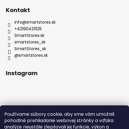
Kontakt
info
@
smartstores.sk
+421904211125
SmartStores.sk
smartstores_sk
SmartStores_sk
@smartstores.sk
Instagram
Používame súbory cookie, aby sme vám umožnili
Sledovať na Instagrame
pohodlné prehliadanie webovej stránky a vďaka
analýze neustále zlepšovali jej funkcie, výkon a