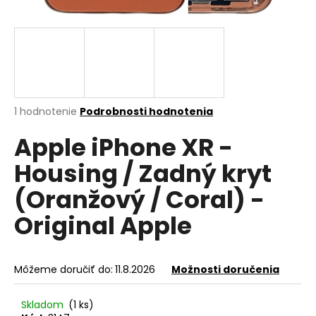
á
j
s
ť
?
Priemerné
1 hodnotenie
Podrobnosti hodnotenia
hodnotenie
Apple iPhone XR -
produktu
je
HĽADAŤ
Housing / Zadný kryt
5,0
z
(Oranžový / Coral) -
5
hviezdičiek.
Original Apple
O
d
p
o
Môžeme doručiť do:
11.8.2026
Možnosti doručenia
r
ú
Skladom
(1 ks)