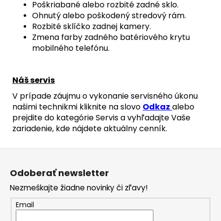
Poškriabané alebo rozbité zadné sklo.
Ohnutý alebo poškodený stredový rám.
Rozbité sklíčko zadnej kamery.
Zmena farby zadného batériového krytu
mobilného telefónu.
Náš servis
V prípade záujmu o vykonanie servisného úkonu
našimi technikmi kliknite na slovo
Odkaz
alebo
prejdite do kategórie Servis a vyhľadajte Vaše
zariadenie, kde nájdete aktuálny cenník.
Z
á
Odoberať newsletter
p
Nezmeškajte žiadne novinky či zľavy!
ä
t
Email
i