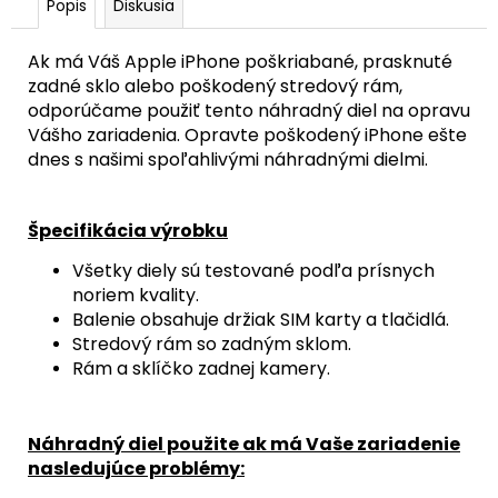
Popis
Diskusia
Ak má Váš Apple iPhone poškriabané, prasknuté
zadné sklo alebo poškodený stredový rám,
odporúčame použiť tento náhradný diel na opravu
Vášho zariadenia. Opravte poškodený iPhone ešte
dnes s našimi spoľahlivými náhradnými dielmi.
Špecifikácia výrobku
Všetky diely sú testované podľa prísnych
noriem kvality.
Balenie obsahuje držiak SIM karty a tlačidlá.
Stredový rám so zadným sklom.
Rám a sklíčko zadnej kamery.
Náhradný diel použite ak má Vaše zariadenie
nasledujúce problémy: