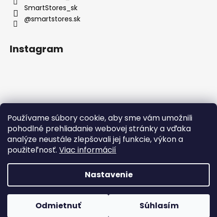
SmartStores_sk
@smartstores.sk
Instagram
Používame súbory cookie, aby sme vám umožnili
Sledovať na Instagrame
pohodlné prehliadanie webovej stránky a vďaka
analýze neustále zlepšovali jej funkcie, výkon a
použiteľnosť.
Viac informácií
Nastavenie
Vytvoril Shoptet
Odmietnuť
Súhlasím
Copyright 2026
SmartStores
. Všetky práva vyhradené.
DOPRAVA ZADARMO PRI NÁKUPE NAD 50 €