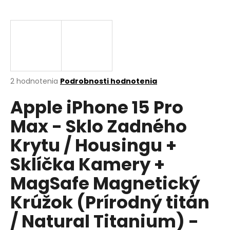
á
j
s
ť
?
Priemerné
2 hodnotenia
Podrobnosti hodnotenia
hodnotenie
Apple iPhone 15 Pro
produktu
je
HĽADAŤ
Max - Sklo Zadného
5,0
z
Krytu / Housingu +
5
hviezdičiek.
Sklíčka Kamery +
O
d
MagSafe Magnetický
p
Krúžok (Prírodný titán
o
r
/ Natural Titanium) -
ú