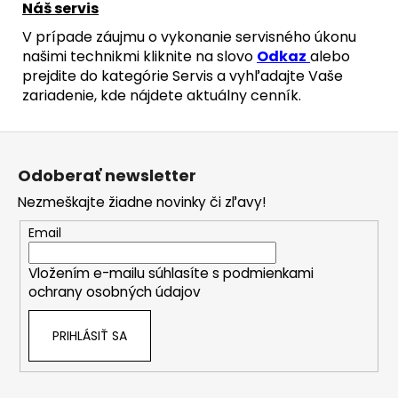
Náš servis
V prípade záujmu o vykonanie servisného úkonu
našimi technikmi kliknite na slovo
Odkaz
alebo
prejdite do kategórie Servis a vyhľadajte Vaše
zariadenie, kde nájdete aktuálny cenník.
Z
á
Odoberať newsletter
p
Nezmeškajte žiadne novinky či zľavy!
ä
t
Email
i
Vložením e-mailu súhlasíte s
podmienkami
e
ochrany osobných údajov
PRIHLÁSIŤ SA