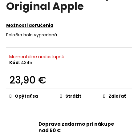
č
Original Apple
a
m
e
Možnosti doručenia
Položka bola vypredaná…
APPLE
USB-
C
/
Momentálne nedostupné
USB-
Kód:
4345
C
DÁTOVÝ
KÁBEL
23,90 €
(2M)
MLL82ZM/A
Jednotková
-
cena:
Opýtať sa
Strážiť
Zdieľať
ORIGINAL
APPLE
15,90
€
Pôvodne:
Doprava zadarmo pri nákupe
21,90
nad 50 €
€