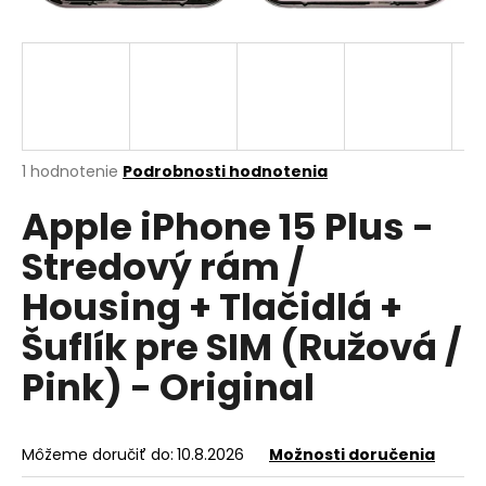
á
j
s
ť
?
Priemerné
1 hodnotenie
Podrobnosti hodnotenia
hodnotenie
Apple iPhone 15 Plus -
produktu
je
HĽADAŤ
Stredový rám /
5,0
z
Housing + Tlačidlá +
5
hviezdičiek.
Šuflík pre SIM (Ružová /
O
d
Pink) - Original
p
o
r
Môžeme doručiť do:
10.8.2026
Možnosti doručenia
ú