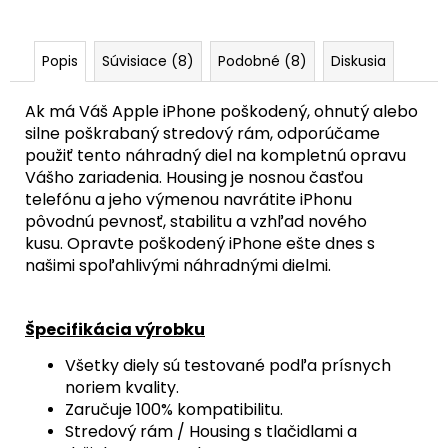
€
Popis
Súvisiace (8)
Podobné (8)
Diskusia
Ak má Váš Apple iPhone poškodený, ohnutý alebo
silne poškrabaný stredový rám, odporúčame
použiť tento náhradný diel na kompletnú opravu
Vášho zariadenia.
Housing je nosnou časťou
telefónu a jeho výmenou navrátite iPhonu
pôvodnú pevnosť,
stabilitu a vzhľad nového
kusu.
Opravte poškodený iPhone ešte dnes s
našimi spoľahlivými náhradnými dielmi.
Špecifikácia výrobku
Všetky diely sú testované podľa prísnych
noriem kvality.
Zaručuje 100% kompatibilitu.
Stredový rám / Housing s tlačidlami a