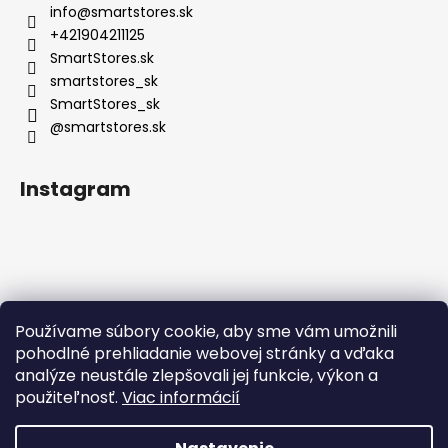
info
@
smartstores.sk
+421904211125
SmartStores.sk
smartstores_sk
SmartStores_sk
@smartstores.sk
Instagram
Používame súbory cookie, aby sme vám umožnili
Sledovať na Instagrame
pohodlné prehliadanie webovej stránky a vďaka
analýze neustále zlepšovali jej funkcie, výkon a
použiteľnosť.
Viac informácií