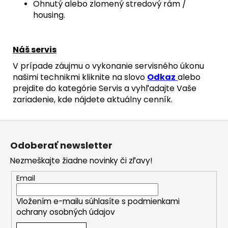
Ohnutý alebo zlomený stredový rám /
housing.
Náš servis
V prípade záujmu o vykonanie servisného úkonu
našimi technikmi kliknite na slovo
Odkaz
alebo
prejdite do kategórie Servis a vyhľadajte Vaše
zariadenie, kde nájdete aktuálny cenník.
Z
á
Odoberať newsletter
p
Nezmeškajte žiadne novinky či zľavy!
ä
t
Email
i
Vložením e-mailu súhlasíte s
podmienkami
e
ochrany osobných údajov