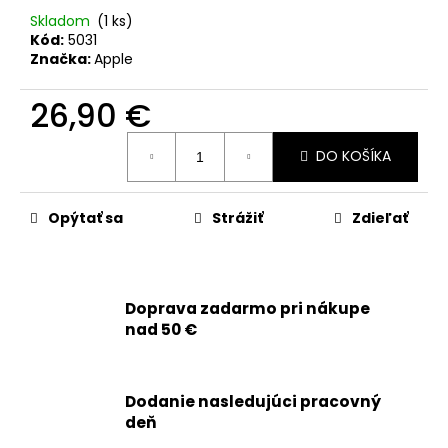
č
Skladom
(1 ks)
a
Kód:
5031
m
Značka:
Apple
e
26,90 €
APPLE
Jednotková
IPHONE
DO KOŠÍKA
cena:
14
PLUS
-
LCD
Opýtať sa
Strážiť
Zdieľať
DISPLEJ
+
DOTYKOVÁ
PLOCHA
+
Doprava zadarmo pri nákupe
RÁM
nad 50 €
-
SMARTPREMIUM
INCELL
34,90
Dodanie nasledujúci pracovný
€
deň
Pôvodne:
54,90