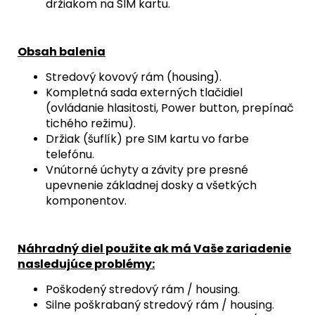
držiakom na SIM kartu.
Obsah balenia
Stredový kovový rám (housing).
Kompletná sada externých tlačidiel
(ovládanie hlasitosti,
Power button,
prepínač
tichého režimu).
Držiak (šuflík) pre SIM kartu vo farbe
telefónu.
Vnútorné úchyty a závity pre presné
upevnenie základnej dosky a všetkých
komponentov.
Náhradný diel použite ak má Vaše zariadenie
nasledujúce problémy:
Poškodený stredový rám / housing.
Silne poškrabaný stredový rám / housing.