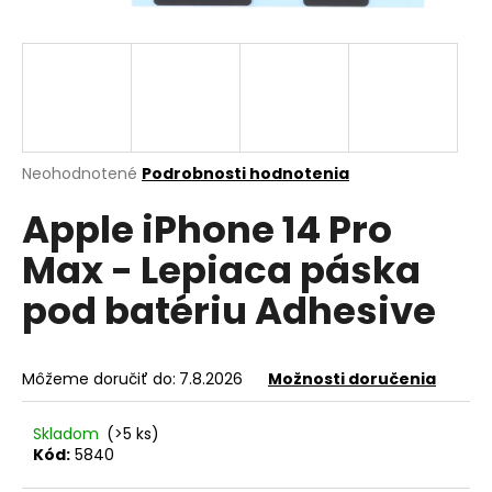
á
j
s
ť
?
Priemerné
Neohodnotené
Podrobnosti hodnotenia
hodnotenie
Apple iPhone 14 Pro
produktu
je
HĽADAŤ
Max - Lepiaca páska
0,0
z
pod batériu Adhesive
5
hviezdičiek.
O
d
Môžeme doručiť do:
7.8.2026
Možnosti doručenia
p
o
Skladom
(>5 ks)
r
Kód:
5840
ú