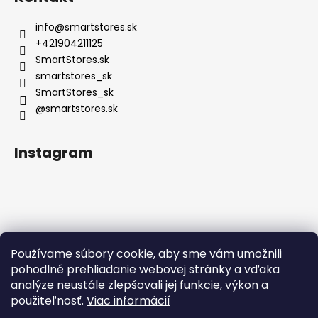
info
@
smartstores.sk
+421904211125
SmartStores.sk
smartstores_sk
SmartStores_sk
@smartstores.sk
Instagram
Používame súbory cookie, aby sme vám umožnili
Sledovať na Instagrame
pohodlné prehliadanie webovej stránky a vďaka
analýze neustále zlepšovali jej funkcie, výkon a
použiteľnosť.
Viac informácií