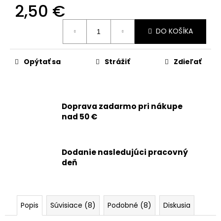
č
2,50 €
a
m
Jednotková
DO KOŠÍKA
e
cena:
Opýtať sa
Strážiť
Zdieľať
APPLE
IPHONE
XS
MAX
-
OEM
Doprava zadarmo pri nákupe
BATÉRIA
nad 50 €
3174MAH
-
SMARTPREMIUM
9,90
Dodanie nasledujúci pracovný
€
deň
Popis
Súvisiace (8)
Podobné (8)
Diskusia