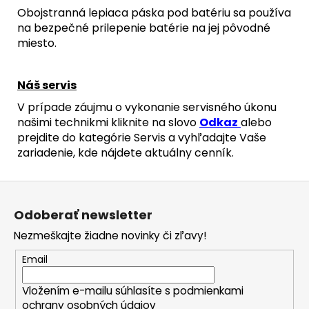
Obojstranná lepiaca páska pod batériu sa používa
na bezpečné prilepenie batérie na jej pôvodné
miesto.
Náš servis
V prípade záujmu o vykonanie servisného úkonu
našimi technikmi kliknite na slovo
Odkaz
alebo
prejdite do kategórie Servis a vyhľadajte Vaše
zariadenie, kde nájdete aktuálny cenník.
Z
á
Odoberať newsletter
p
Nezmeškajte žiadne novinky či zľavy!
ä
t
Email
i
Vložením e-mailu súhlasíte s
podmienkami
e
ochrany osobných údajov