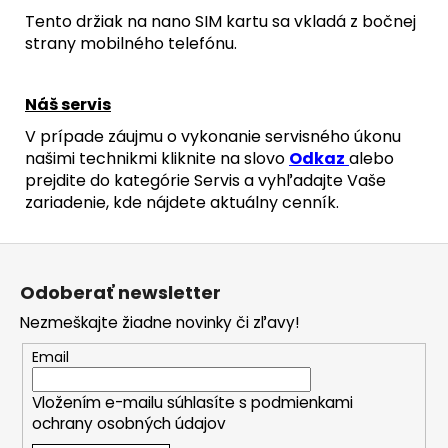
Tento držiak na nano SIM kartu sa vkladá z bočnej
strany mobilného telefónu.
Náš servis
V prípade záujmu o vykonanie servisného úkonu
našimi technikmi kliknite na slovo
Odkaz
alebo
prejdite do kategórie Servis a vyhľadajte Vaše
zariadenie, kde nájdete aktuálny cenník.
Z
á
Odoberať newsletter
p
Nezmeškajte žiadne novinky či zľavy!
ä
t
Email
i
Vložením e-mailu súhlasíte s
podmienkami
e
ochrany osobných údajov