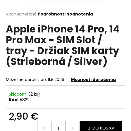
á
j
Priemerné
Neohodnotené
Podrobnosti hodnotenia
hodnotenie
s
Apple iPhone 14 Pro, 14
produktu
ť
je
Pro Max - SIM Slot /
?
0,0
z
tray - Držiak SIM karty
5
hviezdičiek.
(Strieborná / Silver)
HĽADAŤ
Môžeme doručiť do:
11.8.2026
Možnosti doručenia
O
Skladom
(2 ks)
d
Kód:
5822
p
o
2,90 €
r
Jednotková
ú
DO KOŠÍKA
cena: