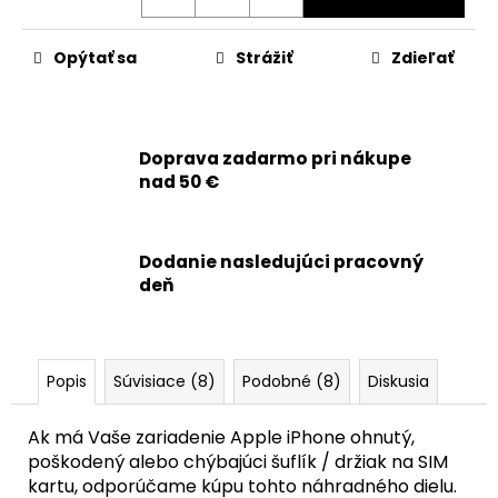
č
a
m
Opýtať sa
Strážiť
Zdieľať
e
APPLE
Doprava zadarmo pri nákupe
IPHONE
14
nad 50 €
-
BATÉRIA
S
TAG-
Dodanie nasledujúci pracovný
ON
deň
FUNKCIOU
ZDRAVIA
BATÉRIE
3279MAH
20,90
Popis
Súvisiace (8)
Podobné (8)
Diskusia
€
Ak má Vaše zariadenie Apple iPhone ohnutý,
poškodený alebo chýbajúci šuflík / držiak na SIM
kartu, odporúčame kúpu tohto náhradného dielu.