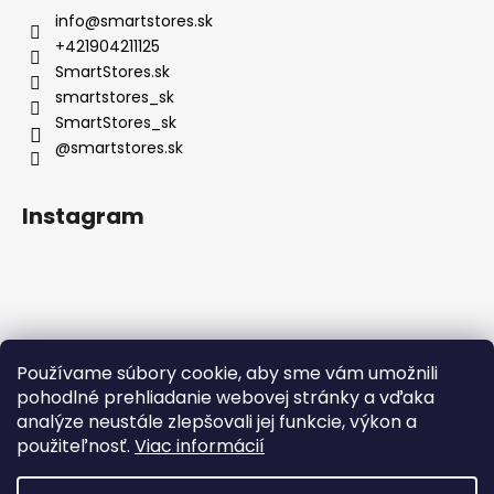
info
@
smartstores.sk
+421904211125
SmartStores.sk
smartstores_sk
SmartStores_sk
@smartstores.sk
Instagram
Používame súbory cookie, aby sme vám umožnili
Sledovať na Instagrame
pohodlné prehliadanie webovej stránky a vďaka
analýze neustále zlepšovali jej funkcie, výkon a
použiteľnosť.
Viac informácií