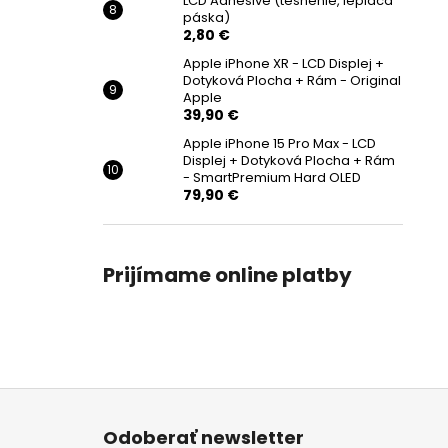
LCD Adhesive (tesnenie, lepiaca
páska)
2,80 €
Apple iPhone XR - LCD Displej +
Dotyková Plocha + Rám - Original
Apple
39,90 €
Apple iPhone 15 Pro Max - LCD
Displej + Dotyková Plocha + Rám
- SmartPremium Hard OLED
79,90 €
Prijímame online platby
Z
á
Odoberať newsletter