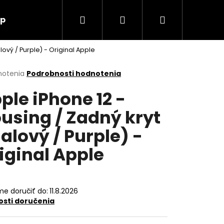
Hľadať
Prihlásenie
Nákupný
up
O nás
Kontakt
lový / Purple) - Original Apple
košík
erné
notenia
Podrobnosti hodnotenia
tenie
ple iPhone 12 -
ktu
using / Zadný kryt
ialový / Purple) -
ičiek.
iginal Apple
e doručiť do:
11.8.2026
sti doručenia
Nasledujúce