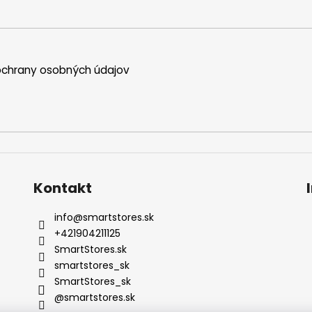
chrany osobných údajov
Kontakt
info
@
smartstores.sk
+421904211125
SmartStores.sk
smartstores_sk
SmartStores_sk
@smartstores.sk