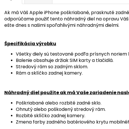
Ak má Váš Apple iPhone poškriabané, prasknuté zadné
odporúčame použiť tento náhradný diel na opravu Váš
ešte dnes s našimi spoľahlivými náhradnými dielmi.
Špecifikácia výrobku
Všetky diely sú testované podľa prísnych noriem k
Balenie obsahuje držiak SIM karty a tlačidlá.
Stredový rám so zadným sklom.
Rám a sklíčko zadnej kamery.
Náhradný diel použite ak má Vaše zariadenie nas
Poškriabané alebo rozbité zadné sklo.
Ohnutý alebo poškodený stredový rám.
Rozbité sklíčko zadnej kamery.
Zmena farby zadného batériového krytu mobilnéh