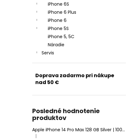
iPhone 6S
iPhone 6 Plus
iPhone 6
iPhone 5S
iPhone 5, 5C
Náradie
Servis
Doprava zadarmo pri nákupe
nad 50 €
Posledné hodnotenie
produktov
Apple iPhone 14 Pro Max 128 GB Silver | 100% Zdravie batérie | Stav: A (Výborný)
|
Hodnotenie produktu je 5 z 5 hviezdičiek.