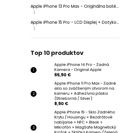
Apple iPhone 13 Pro Max - Originálna batéria 4352mAh (Zdravie batérie: 100% - bez hlásenia o neznámom diele)
|
Hodnotenie produktu je 5 z 5 hviezdičiek.
Apple iPhone 15 Pro - LCD Displej + Dotyková Plocha + Rám - SmartPremium Hard OLED
|
Hodnotenie produktu je 5 z 5 hviezdičiek.
Top 10 produktov
Apple iPhone 14 Pro - Zadná
Kamera - Original Apple
65,90 €
Apple iPhone 11 Pro Max - Zadné
sklo so zväčšeným otvorom na
kameru + Adhezívna páska
(Strieborná / Silver)
8,90 €
Apple iPhone 15 - Sklo Zadného
Krytu / Housingu + Bezdrôtové
nabíjanie + NFC + Blesk +
Mikrofón + MagSafe Magnetický
Krúžok + Sklíčka Kamery (Zelená