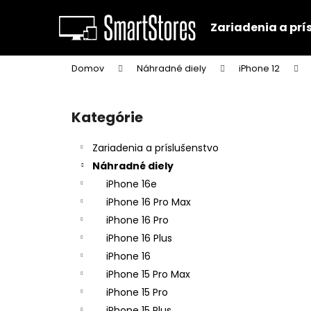
K
Prejsť
na
o
Zariadenia a prí
obsah
Späť
Späť
š
do
do
í
Domov
Náhradné diely
iPhone 12
k
obchodu
obchodu
B
o
Kategórie
Preskočiť
č
kategórie
n
Zariadenia a príslušenstvo
ý
Náhradné diely
p
iPhone 16e
a
iPhone 16 Pro Max
n
iPhone 16 Pro
e
iPhone 16 Plus
l
iPhone 16
iPhone 15 Pro Max
iPhone 15 Pro
iPhone 15 Plus