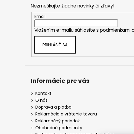
p
Nezmeškajte žiadne novinky či zľavy!
ä
t
Email
i
Vložením e-mailu súhlasíte s
podmienkami o
e
PRIHLÁSIŤ SA
Informácie pre vás
Kontakt
O nás
Doprava a platba
Reklamácia a vrátenie tovaru
Reklamačný poriadok
Obchodné podmienky