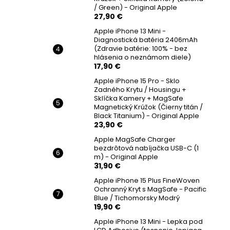
/ Green) - Original Apple
27,90 €
Apple iPhone 13 Mini -
Diagnostická batéria 2406mAh
(Zdravie batérie: 100% - bez
hlásenia o neznámom diele)
17,90 €
Apple iPhone 15 Pro - Sklo
Zadného Krytu / Housingu +
Sklíčka Kamery + MagSafe
Magnetický Krúžok (Čierny titán /
Black Titanium) - Original Apple
23,90 €
Apple MagSafe Charger
bezdrôtová nabíjačka USB-C (1
m) - Original Apple
31,90 €
Apple iPhone 15 Plus FineWoven
Ochranný Kryt s MagSafe - Pacific
Blue / Tichomorsky Modrý
19,90 €
Apple iPhone 13 Mini - Lepka pod