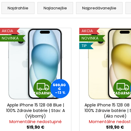
R
APPLE IPHONE 15 PRO - SKLO ZADNÉHO
APPLE IPHONE 14
KRYTU / HOUSINGU + BEZDRÔTOVÉ
3279MAH - SMA
a
Najdrahšie
Najlacnejšie
Najpredávanejšie
NABÍJANIE + NFC + BLESK + MIKROFÓN +
9,90 €
d
MAGSAFE MAGNETICKÝ KRÚŽOK +
SKLÍČKA KAMERY (PRÍRODNÝ TITÁN /
e
V
NATURAL TITANIUM) - ORIGINAL APPLE
n
AKCIA
AKCIA
ý
29,90 €
i
NOVINKA
NOVINKA
p
e
TIP
i
p
s
r
p
o
r
d
o
u
Z
599,90
d
€
k
–13 %
ZADARMO
ZADARM
u
A
t
k
Apple iPhone 15 128 GB Blue |
Apple iPhone 15 128 GB 
o
D
t
100% Zdravie batérie | Stav: A
100% Zdravie batérie | 
v
(Výborný)
(Ako nové)
o
A
Momentálne nedostupné
Momentálne nedos
v
519,90 €
519,90 €