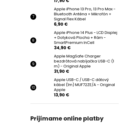
17,90 €
Apple iPhone 13 Pro, 13 Pro Max -
Bluetooth Anténa + Mikrofón +
Signal Flex Kábel
6,90 €
Apple iPhone 14 Plus - LCD Displej
+ Dotyková Plocha + Rám -
SmartPremium InCell
34,90 €
Apple MagSafe Charger
bezdrôtová nabíjačka USB-C (1
m) - Original Apple
31,90 €
Apple USB-C / USB-C dátový
kábel (1m) MUF72ZE/A - Original
Apple
13,90 €
Prijímame online platby