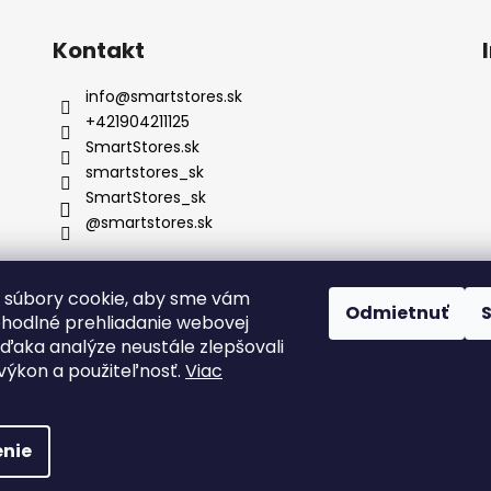
Kontakt
info
@
smartstores.sk
+421904211125
SmartStores.sk
smartstores_sk
SmartStores_sk
@smartstores.sk
 súbory cookie, aby sme vám
Odmietnuť
ohodlné prehliadanie webovej
vďaka analýze neustále zlepšovali
, výkon a použiteľnosť.
Viac
radené.
nie