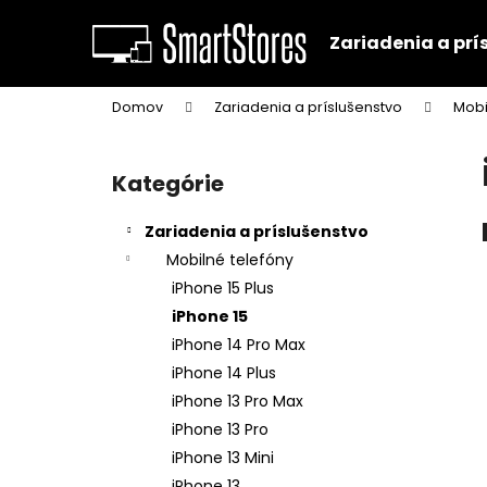
K
Prejsť
na
o
Zariadenia a prí
obsah
Späť
Späť
š
do
do
í
Domov
Zariadenia a príslušenstvo
Mobi
k
obchodu
obchodu
B
o
Kategórie
Preskočiť
č
kategórie
n
Zariadenia a príslušenstvo
ý
Mobilné telefóny
p
iPhone 15 Plus
a
iPhone 15
n
iPhone 14 Pro Max
e
iPhone 14 Plus
l
iPhone 13 Pro Max
iPhone 13 Pro
iPhone 13 Mini
iPhone 13