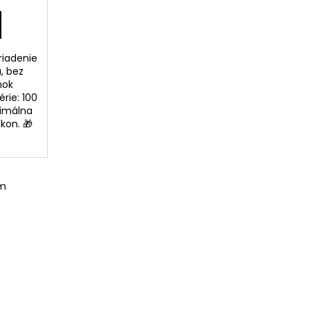
R
M
riadenie
O
, bez
mok
érie: 100
imálna
kon. 🎁
om