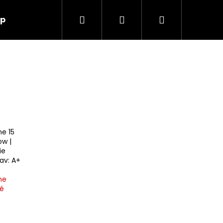
Hľadať
Prihlásenie
Nákupný
up
O nás
Kontakt
košík
ne 15
ow |
ie
tav: A+
)
ne
é
Nasledujúce