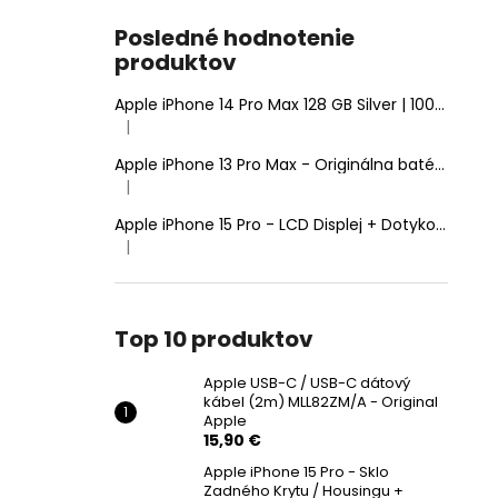
Posledné hodnotenie
produktov
Apple iPhone 14 Pro Max 128 GB Silver | 100% Zdravie batérie | Stav: A (Výborný)
|
Hodnotenie produktu je 5 z 5 hviezdičiek.
Apple iPhone 13 Pro Max - Originálna batéria 4352mAh (Zdravie batérie: 100% - bez hlásenia o neznámom diele)
|
Hodnotenie produktu je 5 z 5 hviezdičiek.
Apple iPhone 15 Pro - LCD Displej + Dotyková Plocha + Rám - SmartPremium Hard OLED
|
Hodnotenie produktu je 5 z 5 hviezdičiek.
Top 10 produktov
Apple USB-C / USB-C dátový
kábel (2m) MLL82ZM/A - Original
Apple
15,90 €
Apple iPhone 15 Pro - Sklo
Zadného Krytu / Housingu +