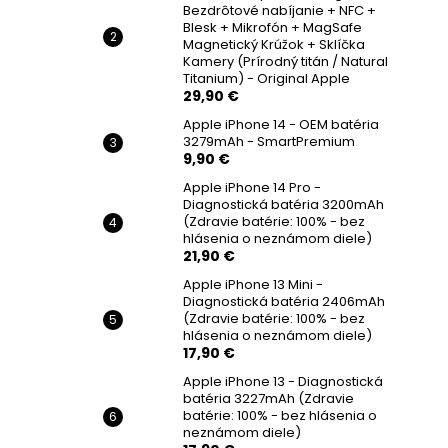
Bezdrôtové nabíjanie + NFC +
Blesk + Mikrofón + MagSafe
Magnetický Krúžok + Sklíčka
Kamery (Prírodný titán / Natural
Titanium) - Original Apple
29,90 €
Apple iPhone 14 - OEM batéria
3279mAh - SmartPremium
9,90 €
Apple iPhone 14 Pro -
Diagnostická batéria 3200mAh
(Zdravie batérie: 100% - bez
hlásenia o neznámom diele)
21,90 €
Apple iPhone 13 Mini -
Diagnostická batéria 2406mAh
(Zdravie batérie: 100% - bez
hlásenia o neznámom diele)
17,90 €
Apple iPhone 13 - Diagnostická
batéria 3227mAh (Zdravie
batérie: 100% - bez hlásenia o
neznámom diele)