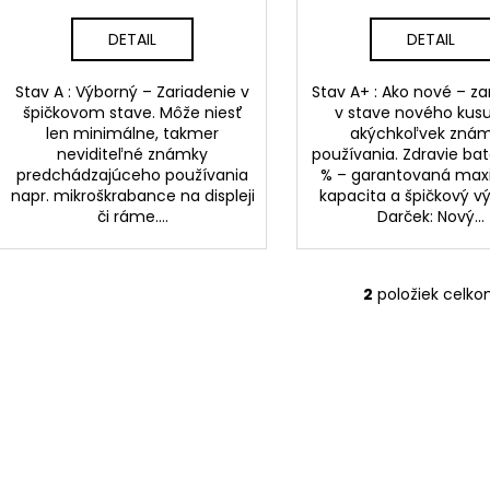
R
DETAIL
DETAIL
M
Stav A : Výborný – Zariadenie v
Stav A+ : Ako nové – za
O
špičkovom stave. Môže niesť
v stave nového kusu
len minimálne, takmer
akýchkoľvek zná
neviditeľné známky
používania. Zdravie bat
predchádzajúceho používania
% – garantovaná max
napr. mikroškrabance na displeji
kapacita a špičkový vý
či ráme....
Darček: Nový...
2
položiek celk
O
v
l
á
d
a
c
i