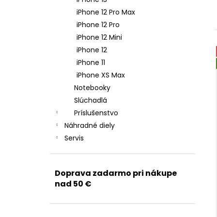
APPLE USB-C / USB-C DÁTOVÝ KÁBEL
(2M) MLL82ZM/A - ORIGINAL APPLE
iPhone 12 Pro Max
15,90 €
iPhone 12 Pro
Pôvodne:
21,90 €
iPhone 12 Mini
iPhone 12
iPhone 11
iPhone XS Max
Notebooky
Slúchadlá
Príslušenstvo
Náhradné diely
Servis
Doprava zadarmo pri nákupe
nad 50 €