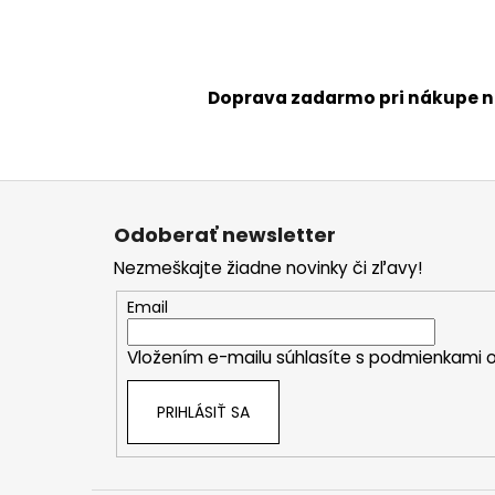
Doprava zadarmo pri nákupe n
Z
á
Odoberať newsletter
p
Nezmeškajte žiadne novinky či zľavy!
ä
t
Email
i
Vložením e-mailu súhlasíte s
podmienkami o
e
PRIHLÁSIŤ SA