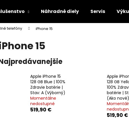
slušenstvo
Náhradné diely
Servis
Výk
lné telefóny
iPhone 15
Čo potrebujete nájsť?
iPhone 15
HĽADAŤ
Najpredávanejšie
Apple iPhone 15
Apple iPho
Odporúčame
128 GB Blue | 100%
128 GB Yell
Zdravie batérie |
100% Zdrav
Stav: A (Výborný)
batérie | S
Momentálne
(Ako nové
nedostupné
Momentál
519,90 €
nedostupn
519,90 €