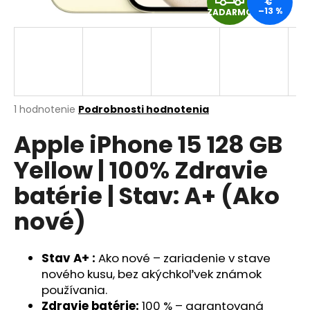
€
–13 %
á
ZADARMO
A
j
D
s
ť
A
?
R
Priemerné
1 hodnotenie
Podrobnosti hodnotenia
hodnotenie
M
Apple iPhone 15 128 GB
produktu
je
HĽADAŤ
Yellow | 100% Zdravie
5,0
O
z
batérie | Stav: A+ (Ako
5
hviezdičiek.
nové)
O
d
p
Stav A+ :
Ako nové – zariadenie v stave
o
nového kusu, bez akýchkoľvek známok
r
používania.
ú
Zdravie batérie:
100 % – garantovaná