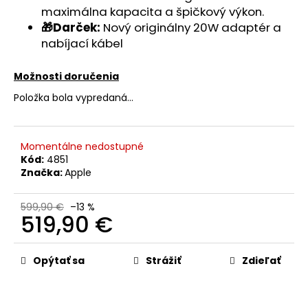
č
maximálna kapacita a špičkový výkon.
a
🎁Darček:
Nový originálny 20W adaptér a
m
nabíjací kábel
e
Možnosti doručenia
APPLE
Položka bola vypredaná…
IPHONE
XR
-
LCD
DISPLEJ
Momentálne nedostupné
+
Kód:
4851
DOTYKOVÁ
Značka:
Apple
PLOCHA
+
RÁM
599,90 €
–13 %
-
519,90 €
ORIGINAL
APPLE
Jednotková
cena:
39,90
Opýtať sa
Strážiť
Zdieľať
€
Pôvodne:
54,90
€