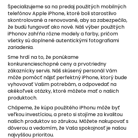
Špecializujeme sa na predaj použitých mobilných
telefónov Apple iPhone, ktoré boli starostlivo
skontrolované a renovované, aby sa zabezpečilo,
že budú fungovať ako nové.
Náš výber použitých
iPhonov zahŕňa rôzne modely a farby, pričom
všetky sú doplnené autentickými fotografiami
zariadenia.
Sme hrdí na to, že ponúkame
konkurencieschopné ceny a prvotriedny
zákaznícky servis. Náš skúsený personál Vám
môže pomôcť nájsť perfektný iPhone, ktorý bude
vyhovovať Vašim potrebám, a odpovedať na
akékoľvek otázky, ktoré môžete mať o našich
produktoch.
Chápeme, že kúpa použitého iPhonu môže byť
veľkou investíciou, a preto si stojíme za kvalitou
našich produktov so zárukou. Môžete nakupovať s
dôverou a vedomím, že Vaša spokojnosť je našou
najvyššou prioritou.