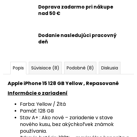
Doprava zadarmo pri nákupe
nad 50 €
Dodanie nasledujúci pracovný
deň
Popis
Súvisiace (8)
Podobné (8)
Diskusia
Apple iPhone 15 128 GB Yellow , Repasované
Informácie o zariadení
Farba: Yellow / Žltá
Pamäť: 128 GB
Stav A+ : Ako nové – zariadenie v stave
nového kusu, bez akýchkoľvek známok
používania.