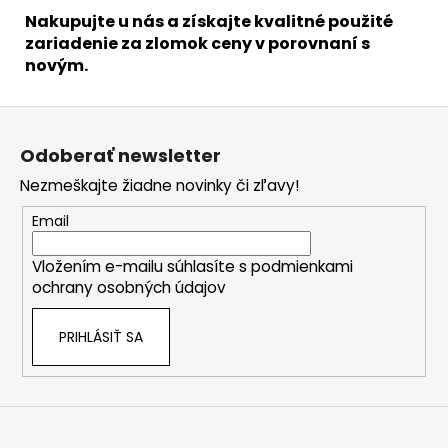
Nakupujte u nás a získajte kvalitné použité
zariadenie za zlomok ceny v porovnaní s
novým.
Z
á
Odoberať newsletter
p
Nezmeškajte žiadne novinky či zľavy!
ä
t
Email
i
Vložením e-mailu súhlasíte s
podmienkami
e
ochrany osobných údajov
PRIHLÁSIŤ SA