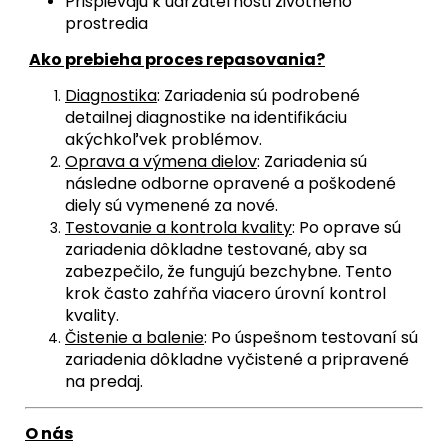
Prispievajú k udržateľnosti životného
prostredia
Ako prebieha proces repasovania?
Diagnostika
: Zariadenia sú podrobené
detailnej diagnostike na identifikáciu
akýchkoľvek problémov.
Oprava a výmena dielov
: Zariadenia sú
následne odborne opravené a poškodené
diely sú vymenené za nové.
Testovanie a kontrola kvality
: Po oprave sú
zariadenia dôkladne testované, aby sa
zabezpečilo, že fungujú bezchybne. Tento
krok často zahŕňa viacero úrovní kontrol
kvality.
Čistenie a balenie
: Po úspešnom testovaní sú
zariadenia dôkladne vyčistené a pripravené
na predaj.
O nás