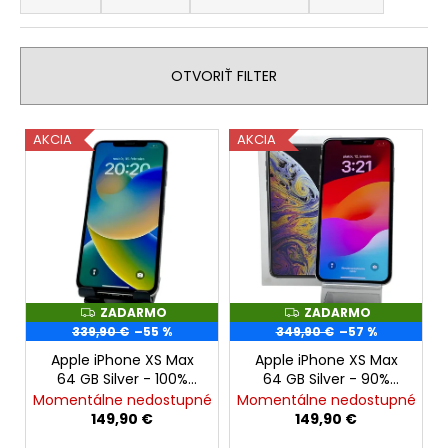
d
á
e
j
n
s
OTVORIŤ FILTER
i
ť
e
?
V
AKCIA
AKCIA
p
ý
r
p
o
i
d
HĽADAŤ
s
u
p
k
r
t
o
ZADARMO
ZADARMO
Z
Z
O
o
A
A
339,90 €
–55 %
349,90 €
–57 %
d
d
D
D
v
A
A
p
Apple iPhone XS Max
Apple iPhone XS Max
u
R
R
64 GB Silver - 100%
64 GB Silver - 90%
o
M
M
k
Zdravie batérie -
Zdravie batérie -
O
O
Momentálne nedostupné
Momentálne nedostupné
r
t
(Repasované)
(Používané)
149,90 €
149,90 €
ú
o