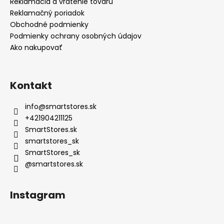
Reklamácia a vrátenie tovaru
Reklamačný poriadok
Obchodné podmienky
Podmienky ochrany osobných údajov
Ako nakupovať
Kontakt
info
@
smartstores.sk
+421904211125
SmartStores.sk
smartstores_sk
SmartStores_sk
@smartstores.sk
Instagram