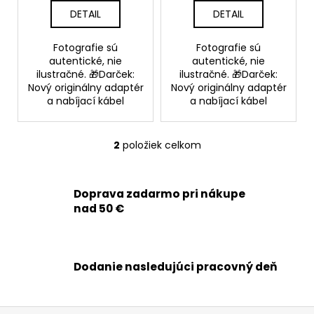
č
v
DETAIL
DETAIL
a
m
e
Fotografie sú
Fotografie sú
autentické, nie
autentické, nie
ilustračné. 🎁Darček:
ilustračné. 🎁Darček:
Nový originálny adaptér
Nový originálny adaptér
APPLE
IPHONE
a nabíjací kábel
a nabíjací kábel
14
PLUS
-
2
položiek celkom
LCD
O
DISPLEJ
v
+
l
DOTYKOVÁ
Doprava zadarmo pri nákupe
PLOCHA
á
+
nad 50 €
d
RÁM
a
-
c
SMARTPREMIUM
INCELL
i
Dodanie nasledujúci pracovný deň
e
34,90
€
p
Pôvodne:
r
54,90