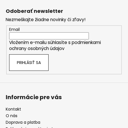
Z
v
€
á
k
Odoberať newsletter
p
y
Nezmeškajte žiadne novinky či zľavy!
ä
v
ý
t
Email
p
i
i
Vložením e-mailu súhlasíte s
podmienkami
e
s
ochrany osobných údajov
u
PRIHLÁSIŤ SA
Informácie pre vás
Kontakt
O nás
Doprava a platba