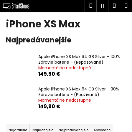
K
Prejsť
Hľadať
Náku
M
Prihlásen
na
o
obsah
Späť
Späť
košík
š
iPhone XS Max
í
Č
k
Najpredávanejšie
o
p
o
Apple iPhone XS Max 64 GB Silver - 100%
t
Zdravie batérie - (Repasované)
Momentálne nedostupné
r
149,90 €
e
b
Apple iPhone XS Max 64 GB Silver - 90%
u
Zdravie batérie - (Používané)
j
Momentálne nedostupné
149,90 €
e
t
R
e
a
n
Najdrahšie
Najlacnejšie
Najpredávanejšie
Abecedne